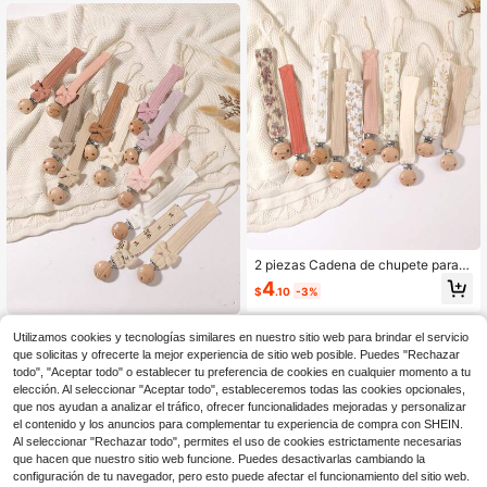
2 piezas Cadena de chupete para b
ebé, Clip de chupete con estampad
4
$
.10
-3%
o de moda y Clip de chupete de ma
dera de 3 agujeros, Adecuado para
niños y niñas, Regalo de uso diario
2 piezas Clips para chupete, caden
Utilizamos cookies y tecnologías similares en nuestro sitio web para brindar el servicio
as para chupete con lazo de moda
4
que solicitas y ofrecerte la mejor experiencia de sitio web posible. Puedes "Rechazar
$
.30
-3%
en rosa, morado, marrón, albaricoqu
todo", "Aceptar todo" o establecer tu preferencia de cookies en cualquier momento a tu
e, adecuado para uso diario, viajes
y hogar de niños y niñas
elección. Al seleccionar "Aceptar todo", estableceremos todas las cookies opcionales,
que nos ayudan a analizar el tráfico, ofrecer funcionalidades mejoradas y personalizar
el contenido y los anuncios para complementar tu experiencia de compra con SHEIN.
Al seleccionar "Rechazar todo", permites el uso de cookies estrictamente necesarias
que hacen que nuestro sitio web funcione. Puedes desactivarlas cambiando la
configuración de tu navegador, pero esto puede afectar el funcionamiento del sitio web.