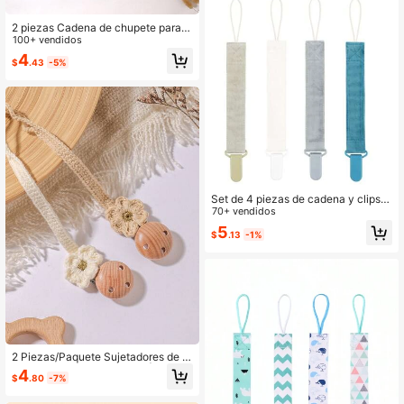
2 piezas Cadena de chupete para b
ebé, Clip de chupete con estampad
100+ vendidos
o de moda y Clip de chupete de ma
4
$
.43
-5%
dera de 3 agujeros, Adecuado para
niños y niñas, Uso diario y regalo
Set de 4 piezas de cadena y clips p
ara chupete de bebé a la moda, apt
70+ vendidos
o para uso diario
5
$
.13
-1%
2 Piezas/Paquete Sujetadores de C
hupete con Banda Elástica | Clips d
4
$
.80
-7%
e Cadena para Chupete de Bebé | S
ujetador Universal de Chupete con