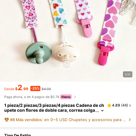
1/11
2
-25%
$
.99
$4.00
Desde
Paga ahora, o en 4 pagos de $0.74
1 pieza/2 piezas/3 piezas/4 piezas Cadena de ch
4.89
(
46
)
upete con flores de doble cara, correa colga
nte para mordedor de bebé, clip anti-pérdid
#
8
Más vendidos
en 0~5 USD Chupetes y accesorios para bebés
a, patrón floral aleatorio
Tipo De Estilo