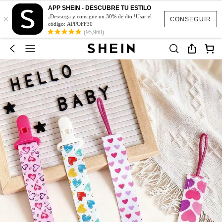
APP SHEIN - DESCUBRE TU ESTILO
×
¡Descarga y consigue un 30% de dto.!Usar el
CONSEGUIR
código: APPOFF30
(95,960)