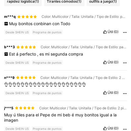
rapidez logística
(1)
Tirantes cómodos
(1)
outfits a juego
(1)
m***q
Color: Multicolor / Talla: Unitalla / Tipo de Estilo: paquete de 4
Muy
bonitos
conbinan
con
Todo
Útil
(0)
Desde SHEIN US
Programa de puntos
b***3
Color: Multicolor / Talla: Unitalla / Tipo de Estilo: paquete de 4
Est
á
perfecto
,
es
mi
segunda
compra
Útil
(0)
Desde SHEIN US
Programa de puntos
n***9
Color: Multicolor / Talla: Unitalla / Tipo de Estilo: 2 piezas
👌👌👌👌👌👌👌👌👌👌👌👌👌👌👌👌👌👌👌👌
Útil
(0)
Desde SHEIN US
Programa de puntos
j***5
Color: Multicolor / Talla: Unitalla / Tipo de Estilo: 2 piezas
Muy
ú
tiles
para
el
Pepe
de
mi
beb
é
muy
bonitos
igual
a
la
imagen
Útil
(0)
Desde SHEIN US
Programa de puntos