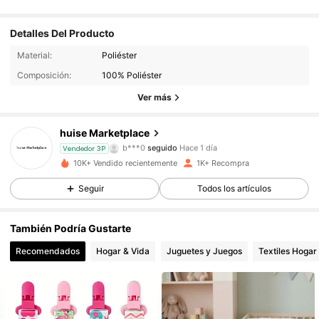
Detalles Del Producto
175 Seguidores
4.87
Material:
Poliéster
Composición:
100% Poliéster
175 Seguidores
4.87
Ver más
175 Seguidores
4.87
huise Marketplace
b***0
seguido
Hace 1 día
175 Seguidores
4.87
Vendedor 3P
10K+ Vendido recientemente
1K+ Recompra
175 Seguidores
4.87
Seguir
Todos los artículos
175 Seguidores
4.87
También Podría Gustarte
Recomendados
Hogar & Vida
Juguetes y Juegos
Textiles Hogar
175 Seguidores
4.87
175 Seguidores
4.87