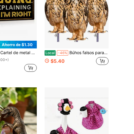
Ahorro de $1.30
adecuada para el patio, el garaje, la decoración del hogar, el bar, la cafetería, la decoración de la pared del club, estilo de agujero aleatorio
Búhos falsos para alejar pájaros del porche 4 piezas Búho de jardín plano con cinta reflectante Búho de plástico para asustar palomas ardillas pájaros carpinteros para balcón casa
Local
-46%
100+)
$5.40