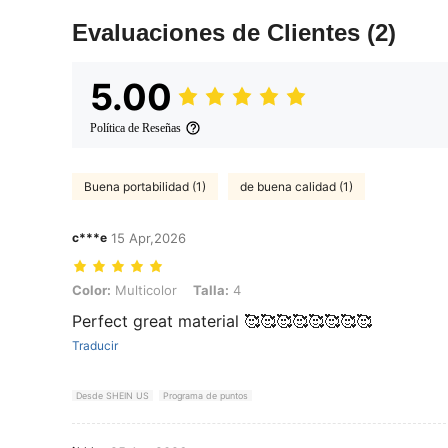
Evaluaciones de Clientes
(2)
5.00
Política de Reseñas
Buena portabilidad (1)
de buena calidad (1)
c***e
15 Apr,2026
Color: Multicolor, Talla: 4
Color:
Multicolor
Talla:
4
Perfect great material 🥰🥰🥰🥰🥰🥰🥰🥰
Traducir
Desde SHEIN US
Programa de puntos