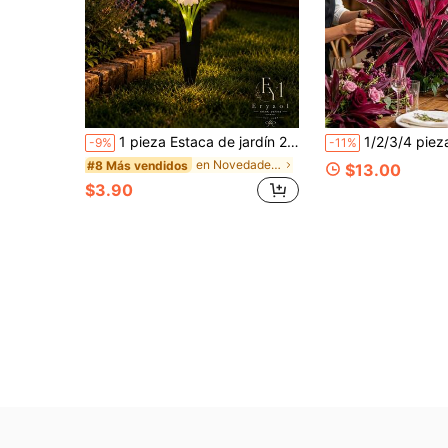
1 pieza Estaca de jardín 2D con margarita blanca, decoración de jardín con flor impresa plana y hojas verdes, adecuada para césped exterior, patio, camino, cama de flores, decoración de jardín de primavera/verano
1/2/3/4 piezas de plantas artificiales Ti, gran helecho de Boston artificial realista y plantas de árbol de sangre de dragón, follaje artificial rosa y 
-9%
-11%
en Novedades en decoración de exteriores Decoració
#8 Más vendidos
$13.00
$3.90