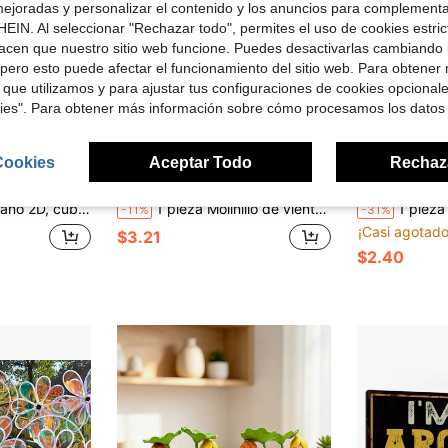
ejoradas y personalizar el contenido y los anuncios para complementa
EIN. Al seleccionar "Rechazar todo", permites el uso de cookies estri
acen que nuestro sitio web funcione. Puedes desactivarlas cambiando 
pero esto puede afectar el funcionamiento del sitio web. Para obtener
 que utilizamos y para ajustar tus configuraciones de cookies opcional
kies". Para obtener más información sobre cómo procesamos los datos
Cookies
Aceptar Todo
Rechaz
ecuada para pancarta de puerta de otoño, fondo de pancarta de color otoñal y fondo de pancarta de decoración de habitación.
1 pieza Molinillo de viento con diseño floral arcoíris, molinillo repelente de pájaros sin batería, decoración de paisaje para jardín, césped, patio y parterre exterior, para decoración de parque de atracciones, aplicable para boda, Halloween, fiesta, celebración festiva, accesorio de fotografía
1 pieza Molinillo de viento acrílico plano 2D con diseño de animal caprichoso en bicicleta - Diseño de
-11%
-31%
¡Casi agotado
$3.21
$2.40