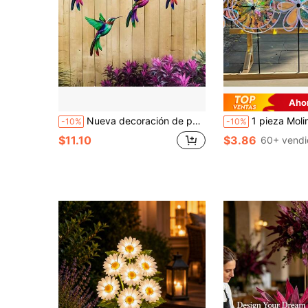
Aho
Nueva decoración de pared de arte de hierro con colibrí colorido, adecuada para interiores, exteriores, vallas, jardines y decoración al aire libre
1 pieza Molinillo de viento que cambia de color, escultura de jardín de plástico reflectante, 38 cm/15.7 pulgadas, adecuado para decoració
-10%
-10%
$11.10
$3.86
60+ vendi