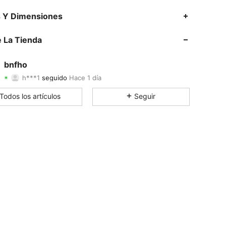
4.75
8
85
s Y Dimensiones
4.75
8
85
 La Tienda
4.75
8
85
bnfho
h***1
seguido
Hace 1 día
4.75
8
85
Calificación
Artículos
Seguidores
Todos los artículos
Seguir
4.75
8
85
4.75
8
85
4.75
8
85
4.75
8
85
4.75
8
85
4.75
8
85