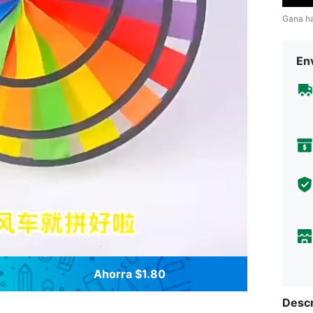
Gana h
Env
Ahorra $1.80
Descr