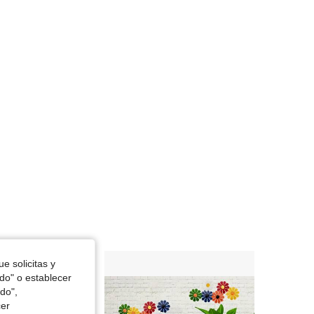
e solicitas y
odo" o establecer
do",
cer