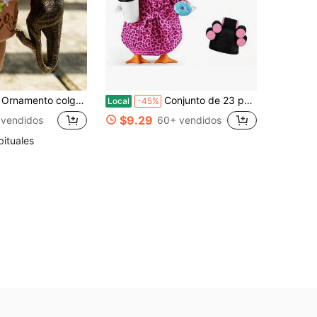
de baño de resina al aire libre con forma de tortuga/dinosaurio para plantas de bonsái
Conjunto de 23 pulgadas de atuendos para ganso de porche de dama, adorable bata de baño con estampado de leopardo y rulos para el cabello para decoración de patio, jardín y césped
Local
-45%
$9.29
 vendidos
60+ vendidos
bituales