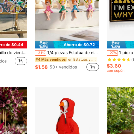
rro de $0.44
Ahorro de $0.72
n de patio exterior y repelente de pájaros, arte de jardín reflectante | Diseño de impresión de alta definición | Plástico duradero
1/4 piezas Estatua de niña hada de hoja de loto de resina linda, figurita de hada mini, decoración para salpicadero de coche y escritorio, accesorios de jardín mini paisaje micro DIY, adecuado para macetas de jardinería del hogar, oficina, fiesta de cumpleaños y decoración festiva
1 pieza Cartel de metal vintage de 12*8 pulgadas, señal interesante 
-31%
-27%
en Estatuas y esculturas de jardín: novedades Deco
#4 Más vendidos
(
dos
$3.60
$1.58
50+ vendidos
con cupón