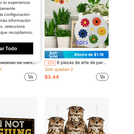
r tu experiencia
ctamente
la configuración
 más información
es, selecciona
 que recopilamos,
ar Todo
Ahorro de $1.10
Ahorro de $1.16
 gato montando en bicicleta - Material acrílico duradero para decoración de jardín, adecuado para jardín y césped - Juguete de molino de viento exterior juguetón, decoración de jardín, decoración de animales, diseño colorido
6 piezas de arte de pared de girasoles de metal coloridos, decoración para el hogar y el jardín, adecuado para la sala de estar, el dormitorio, el comedor, el patio exterior y la cerca
-25%
!
Solo quedan 2
$3.44