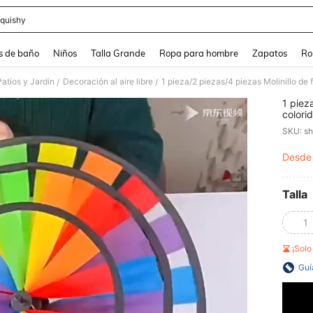
quishy
and down arrow keys to navigate search Búsqueda reciente and Busca y Encuentr
s de baño
Niños
Talla Grande
Ropa para hombre
Zapatos
Ro
atios y Jardín
Decoración al aire libre
/
/
1 pieza
colorid
regalo
SKU: s
adecua
exteri
Desde
PR
Talla
1
¡Sol
Guí