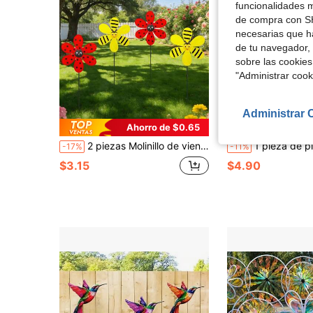
funcionalidades m
de compra con SH
necesarias que h
de tu navegador, 
sobre las cookies
"Administrar coo
Administrar 
Ahorro de $0.65
2 piezas Molinillo de viento colorido para exteriores, molinillo de viento de jardín, patrón de mariquita y abeja giratorio, manualidad de molinillo de viento DIY, adecuado para césped, patio, jardín, decoración de patio
1 pieza de plano 2D, cubierta de puerta impresa en plano 2D, con diseño de viento de otoño y espantapájaros de Acción de Gracias, ad
-17%
-11%
$3.15
$4.90