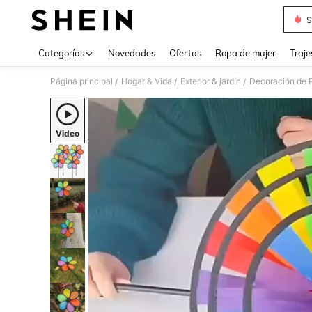
S
Use up 
Categorías
Novedades
Ofertas
Ropa de mujer
Traje
Página principal
Hogar & Vida
Exterior & jardín
Decoración de P
/
/
/
Video