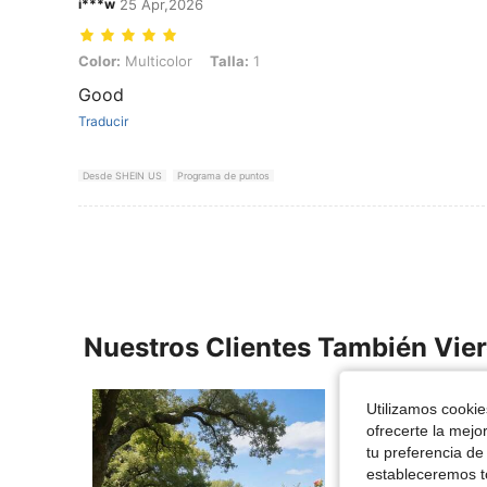
i***w
25 Apr,2026
Color: Multicolor, Talla: 1
Color:
Multicolor
Talla:
1
Good
Traducir
Desde SHEIN US
Programa de puntos
Nuestros Clientes También Vie
Utilizamos cookies
ofrecerte la mejo
tu preferencia de
estableceremos to