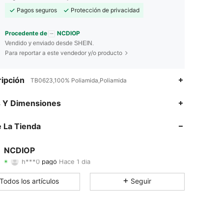
Pagos seguros
Protección de privacidad
Procedente de
NCDIOP
Vendido y enviado desde SHEIN.
Para reportar a este vendedor y/o producto
ipción
TB0623,100% Poliamida,Poliamida
s Y Dimensiones
4.66
33
54
 La Tienda
4.66
33
54
4.66
33
54
NCDIOP
h***0
pagó
Hace 1 día
h***0
seguido
Hace 1 día
4.66
33
54
Todos los artículos
Seguir
4.66
33
54
4.66
33
54