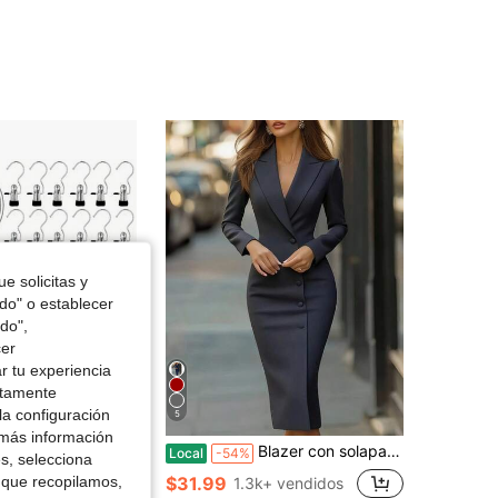
4.66
33
54
4.66
33
54
4.66
33
54
4.66
33
54
e solicitas y
odo" o establecer
do",
cer
r tu experiencia
ctamente
la configuración
5
Ahorro de $3.20
 más información
ero inoxidable - Perchas con ganchos - Pinzas resistentes para ropa, pinzas para armario, organizador de almacenamiento giratorio de 360°, almacenamiento multifuncional que ahorra espacio, ideal para vaqueros y prendas de vestir, estante portátil para el hogar, suministros de almacenamiento, lavado, secado, planchado, pinzas para ropa
Blazer con solapa, manga larga, vestido midi ajustado, botonadura sencilla, abertura frontal, atuendo de oficina entallado para reuniones de negocios, oficina diaria y eventos en la ciudad.
Local
-54%
es, selecciona
 que recopilamos,
$31.99
1.3k+ vendidos