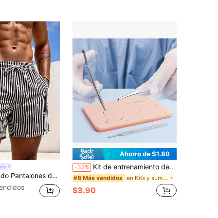
Ahorro de $1.80
Kit de entrenamiento de sutura quirúrgica Skin Operate Pad, kit de práctica de sutura de anatomía de Gray, accesorios de trauma para estudiantes de medicina y médicos
ndo
-32%
 y blancas con palmeras de coco, cintura elástica con cordón, ajuste holgado, longitud hasta la rodilla, shorts de natación para vacaciones en la playa / shorts casuales para la piscina
en Kits y suministros de emergencia
#8 Más vendidos
endidos
$3.90