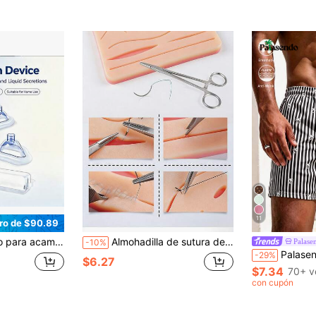
11
ro de $90.89
pada, senderismo, exploración, actividades todoterreno y otras actividades al aire libre, herramientas de supervivencia para vehículos, kits de emergencia, juegos de herramientas para acampar
Almohadilla de sutura de piel, kit de entrenamiento de sutura quirúrgica, conjunto de práctica de sutura de anatomía de Gray, accesorios de trauma, adecuado para estudiantes de medicina y médicos
Palase
-10%
Palasendo Pantalones de playa para hombre con estampado de rayas verticales amarillas
-29%
$6.27
$7.34
70+ v
con cupón