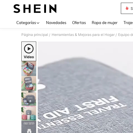
S
Use up 
Categorías
Novedades
Ofertas
Ropa de mujer
Traje
Página principal
Herramientas & Mejoras para el Hogar
Equipo d
/
/
Video