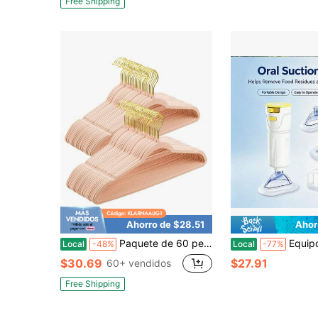
Free Shipping
Ahorro de $28.51
Ahor
Paquete de 60 perchas de terciopelo rosa, perchas antideslizantes de alta resistencia con ganchos dorados giratorios de 360°, perchas delgadas que ahorran espacio para abrigos, camisas, vestidos y pantalones.
Equipo para acampar y hacer senderismo > Cuidado personal al aire libre > Productos de higiene Acam
Local
-48%
Local
-77%
$30.69
$27.91
60+ vendidos
Free Shipping