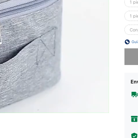
1 pi
1 p
Conj
Guí
Lo sent
Env