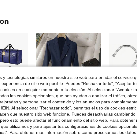
ron
 y tecnologías similares en nuestro sitio web para brindar el servicio qu
r experiencia de sitio web posible. Puedes "Rechazar todo", "Aceptar t
 cookies en cualquier momento a tu elección. Al seleccionar "Aceptar to
das las cookies opcionales, que nos ayudan a analizar el tráfico, ofre
ejoradas y personalizar el contenido y los anuncios para complementa
EIN. Al seleccionar "Rechazar todo", permites el uso de cookies estri
acen que nuestro sitio web funcione. Puedes desactivarlas cambiando 
4
pero esto puede afectar el funcionamiento del sitio web. Para obtener
en Juego de bolsas de mudanza
s con cremalleras y asas robustas, bolsas de embalaje para mudanzas, almacenamiento, viajes, ahorro de espacio, cajas de mudanza College Essentials Azul.
Conjunto de dos piezas de blazer y pantalón para mujer, elegante, de primavera/verano, de color liso, sin forro, con un solo botón, manga larga, solapa plana y cintura definida.
50 pinzas multiusos de ac
Local
-41%
Local
-64%
 que utilizamos y para ajustar tus configuraciones de cookies opcional
¡Casi agotado!
en Juego de bolsas de mudanza
en Juego de bolsas de mudanza
kies". Para obtener más información sobre cómo procesamos los datos
$1.80