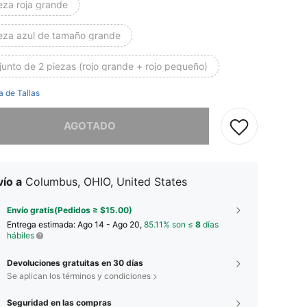
eza roja grande
ieza azul de tamaño grande
unto de 2 piezas (rojo grande + rojo pequeño)
a de Tallas
imos, este producto está agotado.
AGOTADO
ío a
Columbus, OHIO, United States
Envío gratis(Pedidos ≥ $15.00)
Entrega estimada:
Ago 14 - Ago 20,
85.11% son ≤
8
días
hábiles
Devoluciones gratuitas en 30 días
Se aplican los términos y condiciones
Seguridad en las compras