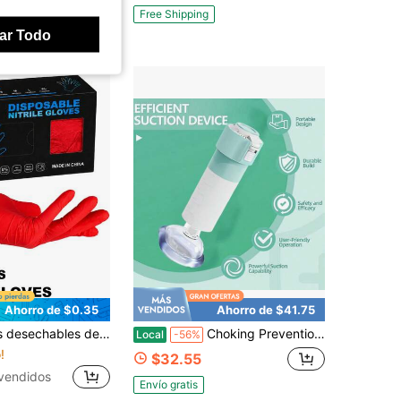
Free Shipping
ar Todo
Ahorro de $0.35
Ahorro de $41.75
nde duraderos, ajuste cómodo, adecuados para limpieza, lavado de platos, cuidado de belleza, manicura, peinado, tinte de cabello, baño de mascotas, etc.
Choking Prevention Suffocation Rescue Suction Portable Airway Suction Device For Children And Adults, Travel Bags And Household Kits First Kits For Children And Adults, Portable Airway Suction Device
Local
-56%
!
$32.55
vendidos
Envío gratis