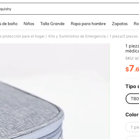
quishy
and down arrow keys to navigate search Búsqueda reciente and Busca y Encuentr
s de baño
Niños
Talla Grande
Ropa para hombre
Zapatos
Ro
e protección para el hogar
Kits y Suministros de Emergencia
/
/
1 pieza
médica
para el
SKU: s
médica
campam
7
$
.
PR
superv
Bolsa
preven
regalo
Tipo 
Día de
Año Nu
TB0
Color
1 p