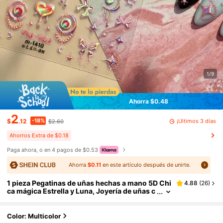
1/9
Ahorra $0.48
2
-18%
¡Últimos 3 días
$
.12
$2.60
Ahorros Extra de $0.18
Paga ahora, o en 4 pagos de $0.53
Ahorra
$0.11
en este artículo después de unirte.
1 pieza Pegatinas de uñas hechas a mano 5D Chi
4.88
(
26
)
ca mágica Estrella y Luna, Joyería de uñas c
on gemas de corazón láser lindas y elegante
s, Decoración de uñas autoadhesiva duradera y
fácil de aplicar, Ideal para artistas de uñas y muj
Color: Multicolor
eres