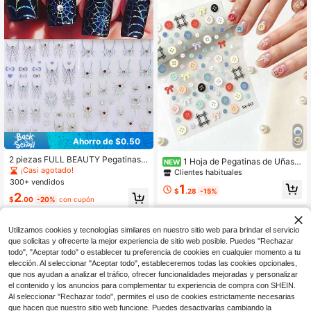
Ahorro de $0.50
2 piezas FULL BEAUTY Pegatinas d
1 Hoja de Pegatinas de Uñas c
NEW
e arte de uñas con tela de araña en
¡Casi agotado!
on Botones en Relieve 3D, Estilo Co
Clientes habituales
forma de corazón holográfica plate
reano Fresco y Suave! Botones Rea
300+ vendidos
1
ada, con cristales, suministros para
listas Coloridos Combinados con Mi
$
.28
-15%
2
uñas con tela de araña y lazo en es
ni Lazos, Elementos de Líneas a Cu
$
.00
-20%
con cupón
tilo cromado para Halloween
adros, Diseño Texturizado Convexo
3D, Calidad Delicada. Fácil de Aplic
ar, Adecuado para Uñas Naturales y
Utilizamos cookies y tecnologías similares en nuestro sitio web para brindar el servicio
Uñas Postizas, Crea sin Esfuerzo u
que solicitas y ofrecerte la mejor experiencia de sitio web posible. Puedes "Rechazar
na Manicura Dulce de Estilo
todo", "Aceptar todo" o establecer tu preferencia de cookies en cualquier momento a tu
elección. Al seleccionar "Aceptar todo", estableceremos todas las cookies opcionales,
que nos ayudan a analizar el tráfico, ofrecer funcionalidades mejoradas y personalizar
el contenido y los anuncios para complementar tu experiencia de compra con SHEIN.
Al seleccionar "Rechazar todo", permites el uso de cookies estrictamente necesarias
que hacen que nuestro sitio web funcione. Puedes desactivarlas cambiando la