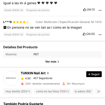
Igual
a
las
im
á
genes
💖
💖
💖
💖
💖
Útil
(1)
Desde SHEIN US
Programa de puntos
L***8
Color: Multicolor / Especificación General: M-1410
En
persona
no
se
ven
tan
as
í
como
en
la
imagen
Útil
(0)
Desde SHEIN US
Programa de puntos
Detalles Del Producto
457 Seguidores
4.95
Material:
PET
Ver más
457 Seguidores
4.95
TUNXIN Nail Art
Seguir
457 Seguidores
4.95
33K+ Vendido recientemente
3K+ Recompra
muy bonito (200+)
como en las fotos (100+)
lo adoro (92)
de bu
457 Seguidores
4.95
También Podría Gustarte