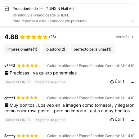
Procedente de
TUNXIN Nail Art
Vendido y enviado desde SHEIN.
Para reportar a este vendedor y/o producto
4.88
(26)
Ver más
impresionante
(1)
lo adoro
(2)
perfecto para uñas
(1)
v***3
Color: Multicolor / Especificación General: M-1410
Preciosas
,
ya
quiero
ponermelas
Útil
(1)
Desde SHEIN US
Programa de puntos
g***1
Color: Multicolor / Especificación General: M-1410
Muy
bonitos
.
Los
veo
en
la
imagen
como
tornasol
,
y
llegaron
como
color
rosa
pastel
,
pero
no
importa
,
est
á
n
muy
bonitos
.
Útil
(1)
Desde SHEIN US
Programa de puntos
S***y
Color: Multicolor / Especificación General: M-1410