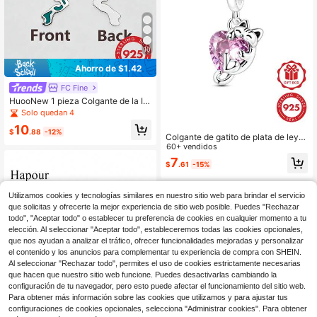
10
Ahorro de $1.42
FC Fine
HuooNew 1 pieza Colgante de la Isl
a de Bahamas de plata esterlina 92
Solo quedan 4
5, cuentas de esmalte de mapa colo
10
rido, adecuado para pulseras europ
$
.88
-12%
Colgante de gatito de plata de ley 9
eas, joyería cultural de Bahamas, re
25, compatible con pulsera y collar
60+ vendidos
galo único para amigos y familiares
originales, joyería DIY, accesorio ex
7
$
.61
-15%
quisito, regalo de cumpleaños para
amigos
Utilizamos cookies y tecnologías similares en nuestro sitio web para brindar el servicio
que solicitas y ofrecerte la mejor experiencia de sitio web posible. Puedes "Rechazar
todo", "Aceptar todo" o establecer tu preferencia de cookies en cualquier momento a tu
elección. Al seleccionar "Aceptar todo", estableceremos todas las cookies opcionales,
que nos ayudan a analizar el tráfico, ofrecer funcionalidades mejoradas y personalizar
el contenido y los anuncios para complementar tu experiencia de compra con SHEIN.
Al seleccionar "Rechazar todo", permites el uso de cookies estrictamente necesarias
que hacen que nuestro sitio web funcione. Puedes desactivarlas cambiando la
configuración de tu navegador, pero esto puede afectar el funcionamiento del sitio web.
Para obtener más información sobre las cookies que utilizamos y para ajustar tus
configuraciones de cookies opcionales, selecciona "Administrar cookies". Para obtener