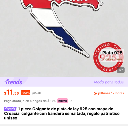
1/7
11
-23%
¡Últimas 12 horas
$
.56
$15.10
Paga ahora, o en 4 pagos de $2.89
1 pieza Colgante de plata de ley 925 con mapa de
Croacia, colgante con bandera esmaltada, regalo patriótico
unisex