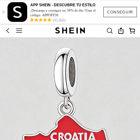
APP SHEIN - DESCUBRE TU ESTILO
×
¡Descarga y consigue un 30% de dto.!Usar el
CONSEGUIR
código: APPOFF30
(95,960)