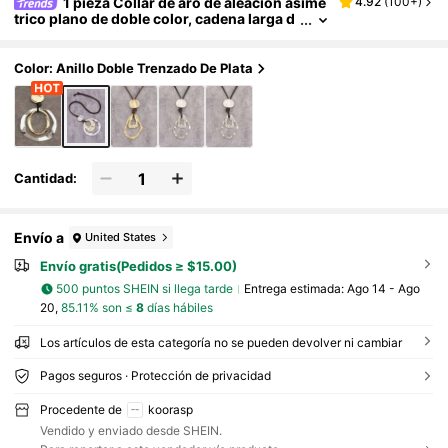
1 pieza Collar de aro de aleación asimé
4.92
(
100+
)
trico plano de doble color, cadena larga d
e moda minimalista, regalo de Navidad pa
ra mujeres
Color: Anillo Doble Trenzado De Plata
Cantidad:
Envío a
United States
Envío gratis(Pedidos ≥ $15.00)
500 puntos SHEIN si llega tarde
Entrega estimada:
Ago 14 - Ago
20,
85.11% son ≤
8
días hábiles
Los artículos de esta categoría no se pueden devolver ni cambiar
Pagos seguros · Protección de privacidad
Procedente de
koorasp
Vendido y enviado desde SHEIN.