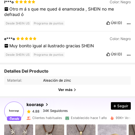
l***o
Color: Negro
Otro
m
á
s
que
me
qued
é
enamorada
,
SHEIN
no
me
defraud
ó
Útil
(0)
Desde SHEIN US
Programa de puntos
e***o
Color: Negro
Muy
bonito
igual
al
ilustrado
gracias
SHEIN
Útil
(0)
Desde SHEIN US
Programa de puntos
34K Seguidores
4.88
Detalles Del Producto
Material:
Aleación de zinc
34K Seguidores
4.88
Ver más
koorasp
Seguir
34K Seguidores
4.88
j***d
pagó
Hace 15 horas
Clientes habituales
Establecido hace 1 año
99K+ Vendid
34K Seguidores
4.88