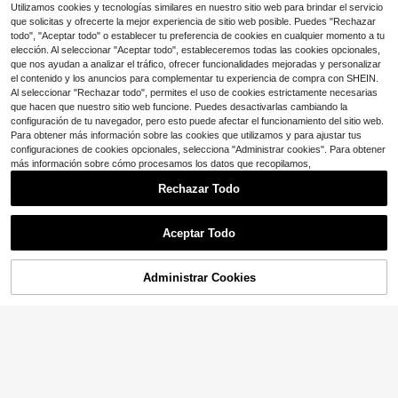
delicada, adecuado para uso diario
Utilizamos cookies y tecnologías similares en nuestro sitio web para brindar el servicio
2
$
.10
-9%
y vacaciones de mujeres
que solicitas y ofrecerte la mejor experiencia de sitio web posible. Puedes "Rechazar
todo", "Aceptar todo" o establecer tu preferencia de cookies en cualquier momento a tu
elección. Al seleccionar "Aceptar todo", estableceremos todas las cookies opcionales,
que nos ayudan a analizar el tráfico, ofrecer funcionalidades mejoradas y personalizar
el contenido y los anuncios para complementar tu experiencia de compra con SHEIN.
Al seleccionar "Rechazar todo", permites el uso de cookies estrictamente necesarias
que hacen que nuestro sitio web funcione. Puedes desactivarlas cambiando la
configuración de tu navegador, pero esto puede afectar el funcionamiento del sitio web.
Para obtener más información sobre las cookies que utilizamos y para ajustar tus
configuraciones de cookies opcionales, selecciona "Administrar cookies". Para obtener
más información sobre cómo procesamos los datos que recopilamos,
Rechazar Todo
Aceptar Todo
Administrar Cookies
¡27% DE DESCUENTO!
AÑADIR A LA BOLSA