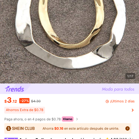
1/17
3
-27%
¡Últimos 2 días
$
.12
$4.30
Ahorros Extra de $0.78
Paga ahora, o en 4 pagos de $0.78
Ahorra
$0.16
en este artículo después de unirte.