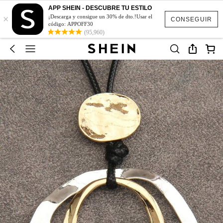
APP SHEIN - DESCUBRE TU ESTILO
×
¡Descarga y consigue un 30% de dto.!Usar el
CONSEGUIR
código: APPOFF30
(95,960)