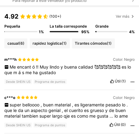
Para reportar a este vendedor y/o producto
4.92
(100+)
Ver más
Pequeña
La talla corresponde
Grande
1%
95%
4%
casual
(6)
rapidez logística
(1)
Tirantes cómodos
(1)
m***h
Color: Negro
Me
encant
ó
!!
Muy
lindo
y
buena
calidad
🥰🥰🥰🥰🥰🥰
es
lo
que
m
á
s
me
ha
gustado
Útil
(1)
Desde SHEIN US
Programa de puntos
c***o
Color: Negro
super
belloooo
,
buen
material
,
es
ligeramente
pesado
lo
.
que
le
da
un
aspecto
genial
,
el
cuerito
es
grueso
y
de
buen
material
tambien
super
largo
qje
es
como
me
gusta
...
lo
ame
Útil
(0)
Desde SHEIN US
Programa de puntos