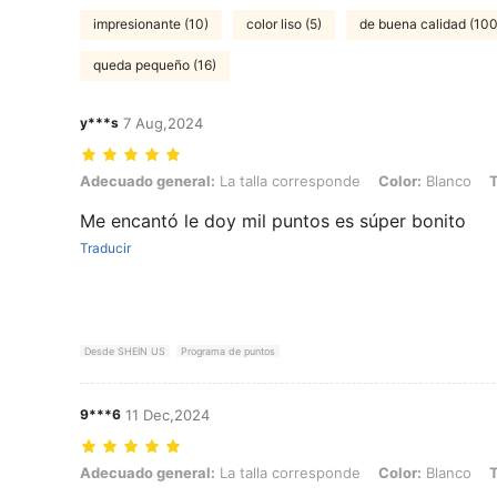
impresionante (10)
color liso (5)
de buena calidad (10
queda pequeño (16)
y***s
7 Aug,2024
Adecuado general: La talla corresponde, Color: Blanco, Talla: 200*
Adecuado general:
La talla corresponde
Color:
Blanco
T
Me encantó le doy mil puntos es súper bonito
Traducir
Desde SHEIN US
Programa de puntos
9***6
11 Dec,2024
Adecuado general: La talla corresponde, Color: Blanco, Talla: 153*
Adecuado general:
La talla corresponde
Color:
Blanco
T