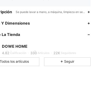
ipción
Se puede lavar a mano, a máquina, limpieza en seco.,Otro poliéster,
s Y Dimensiones
4.82
330
22K
 La Tienda
4.82
330
22K
DOWE HOME
4.82
330
22K
Calificación
Artículos
Seguidores
Todos los artículos
Seguir
4.82
330
22K
4.82
330
22K
4.82
330
22K