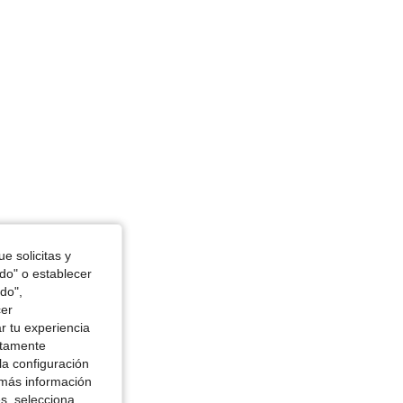
4.82
330
22K
4.82
330
22K
4.82
330
22K
4.82
330
22K
e solicitas y
odo" o establecer
do",
cer
r tu experiencia
ctamente
la configuración
 más información
es, selecciona