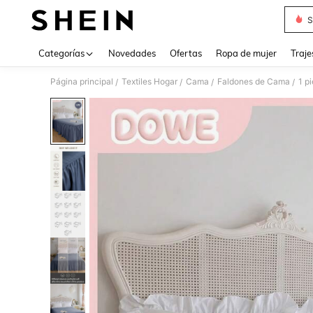
S
Use up 
Categorías
Novedades
Ofertas
Ropa de mujer
Traje
Página principal
Textiles Hogar
Cama
Faldones de Cama
/
/
/
/