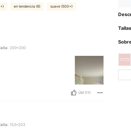
0+)
en tendencia (6)
suave (500+)
Descr
Talla
Sobre
200
alla:
200*200
Útil (11)
203
alla:
153*203