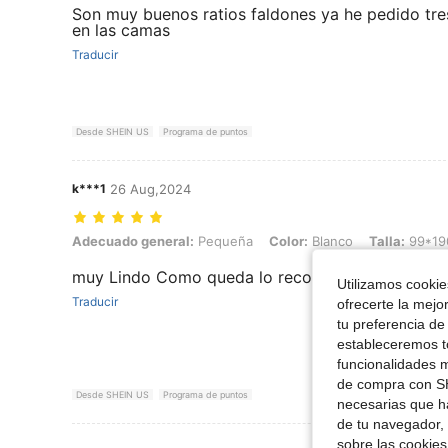
Son muy buenos ratios faldones ya he pedido tr
en las camas
Traducir
Desde SHEIN US
Programa de puntos
k***1
26 Aug,2024
Adecuado general: Pequeña, Color: Blanco, Talla: 99*190
Adecuado general:
Pequeña
Color:
Blanco
Talla:
99*19
muy Lindo Como queda lo recomiendo al 1000
Utilizamos cookies
Traducir
ofrecerte la mejo
tu preferencia de
estableceremos to
funcionalidades m
de compra con SH
Desde SHEIN US
Programa de puntos
necesarias que h
de tu navegador, 
sobre las cookies
Ver Más Re