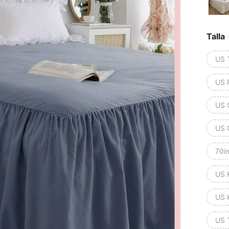
Talla
US 
US 
US 
US 
70i
US 
US 
US 