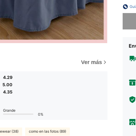
Guí
Lo sent
Env
)
Ver más
4.29
5.00
4.35
Grande
0%
ewear (38)
como en las fotos (89)