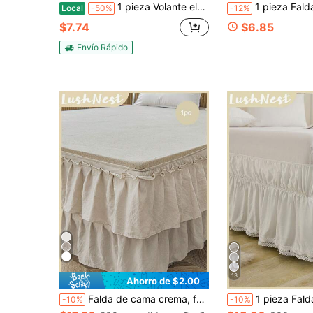
1 pieza Volante elástico para cama - Volante fácil de envolver - Falda de cama de microfibra con cinturón elástico ajustable, caída de 15 pulgadas - Falda de cama de calidad de hotel, resistente a la decoloración (T/F/Q/K)
1 pieza Falda de cama beige, ropa de cama, cubierta de cama, sábana, decoración acogedora de la habitación, textil del hogar, borde con volantes con banda elástica en 
Local
-50%
-12%
$7.74
$6.85
Envío Rápido
13
Ahorro de $2.00
Falda de cama crema, falda de cama estilo bohemio, 1 pieza de falda de cama con volantes crema, decoración de ropa de cama, fibra de poliéster suave, estilo vintage de granja, falda de cama con doble volante, adecuada para todas las estaciones
1 pieza Falda de cama con patrón de cuadros blancos y encaje hueco, estilo clásico minimalista, tela de poliéster cómoda y transpirable adecuada para todas las estacione
-10%
-10%