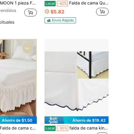
 a la moda, material 100% microfibra, caída de 16 pulgadas, adecuada para ropa de cama del hogar, dormitorio escolar, esencial para volver a la escuela, certificada Oeko-Tex, rosa claro
Falda de cama Queen Size con estampado de hojas y ribete de volantes - Banda elástica ajustable de encaje, ropa de cama para camas individuales/dobles/king, lavable a máquina, resistente a la decoloración, falda de cama envolvente fácil de armar, estilo tradicional, adecuada para todo tipo de habitaciones.
Local
-62%
vendidos
$5.82
Envío Rápido
bituales
Ahorro de $1.50
Ahorro de $19.42
en Diariamente Faldas de cama
os
de granja, falda de cama de microfibra suave y delgada, unisex, 1 pieza de falda de cama solamente (sin edredón), ligera para dormitorio de primavera/verano
falda de cama king hig off white chic falda de cama plisada con borde festoneado de f cil ajuste ca da de 14 pulgadas volante antideslizante tela gruesa para mayor privacidad prelavada para un uso
Local
-50%
!