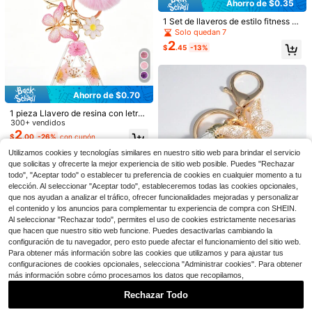
Ahorro de $0.35
1 Set de llaveros de estilo fitness Y
10
2K, que incluye colgantes de barra
Solo quedan 7
y mancuernas, encantos para bolso
Ahorro de $0.60
2
Establecido hace 1 año
$
.45
-13%
s, llaveros de pareja con estilo dep
¡Casi agotado!
ortivo, adecuados como regalos pa
1 pieza Elegante y lindo accesorio c
ra amigas o recuerdos de fiesta
asual de aleación de zinc completa
Establecido hace 1 año
Establecido hace 1 año
mente cubierto de rhinestones, ade
¡Casi agotado!
¡Casi agotado!
700+ vendidos
(500+)
cuado para fiestas, accesorios de a
Ahorro de $0.70
2
Establecido hace 1 año
utomóvil, accesorios góticos y Y2K,
$
.00
-23%
Ahorro de $0.35
#3 Más vendidos
en Fruta Llaveros y Accesorios
¡Casi agotado!
accesorios de bolso, cordones con
1 pieza Llavero de resina con letra i
portaidentificaciones, accesorios d
¡Casi agotado!
1 pieza Llavero de lujo con diseño d
nglesa y flor seca, llavero de moda
300+ vendidos
e automóvil, dijes de bolso
e cereza de moda, llavero creativo
para mujer con decoración de borla
#3 Más vendidos
#3 Más vendidos
en Fruta Llaveros y Accesorios
en Fruta Llaveros y Accesorios
2
$
.00
-26%
con cupón
para mujer, colgante de fruta falsa d
de mariposa y bola de peluche, reg
¡Casi agotado!
¡Casi agotado!
800+ vendidos
(1000+)
e cristal rosa brillante
alo para mamá y mejor amiga
Utilizamos cookies y tecnologías similares en nuestro sitio web para brindar el servicio
2
#3 Más vendidos
en Fruta Llaveros y Accesorios
$
.55
-12%
que solicitas y ofrecerte la mejor experiencia de sitio web posible. Puedes "Rechazar
¡Casi agotado!
todo", "Aceptar todo" o establecer tu preferencia de cookies en cualquier momento a tu
elección. Al seleccionar "Aceptar todo", estableceremos todas las cookies opcionales,
que nos ayudan a analizar el tráfico, ofrecer funcionalidades mejoradas y personalizar
el contenido y los anuncios para complementar tu experiencia de compra con SHEIN.
Al seleccionar "Rechazar todo", permites el uso de cookies estrictamente necesarias
que hacen que nuestro sitio web funcione. Puedes desactivarlas cambiando la
configuración de tu navegador, pero esto puede afectar el funcionamiento del sitio web.
Ahorro de $0.56
Para obtener más información sobre las cookies que utilizamos y para ajustar tus
Clientes habituales
configuraciones de cookies opcionales, selecciona "Administrar cookies". Para obtener
¡Casi agotado!
1 pieza Llavero con colgante de cr
más información sobre cómo procesamos los datos que recopilamos,
uz con resina epoxi, concha marina
Clientes habituales
Clientes habituales
y piedra, mejor decoración para co
Rechazar Todo
¡Casi agotado!
¡Casi agotado!
500+ vendidos
(1000+)
che, bolso y regalo, accesorios ele
1
Clientes habituales
gantes para coche, dije para bolso,
$
.44
-28%
con cupón