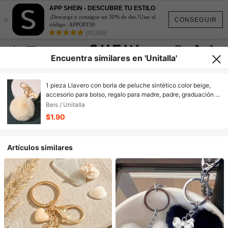
APP SHEIN - DESCUBRE TU ESTILO
×
¡Descarga y consigue un 30% de dto.!Usar el
CONSEGUIR
código: APPOFF30
(95,960)
Encuentra similares en 'Unitalla'
1 pieza Llavero con borla de peluche sintético color beige,
accesorio para bolso, regalo para madre, padre, graduación y
maestro
Beis / Unitalla
$1.90
Artículos similares