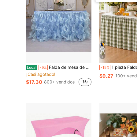
5
Falda de mesa de organza de 6 pies, falda de mesa rizada, falda de mesa de sauce llorón para mesas rectangulares o redondas, decoración para despedida de soltera, cumpleaños, boda, banquete (L 72 in, A 30 in)
1 pieza Falda de mesa de poliéster a cuadros verde salvia y blanco, estilo rústico de granja con ribete plisado, mantel rectangular, 
Local
-9%
-15%
¡Casi agotado!
$9.27
100+ vend
$17.30
800+ vendidos