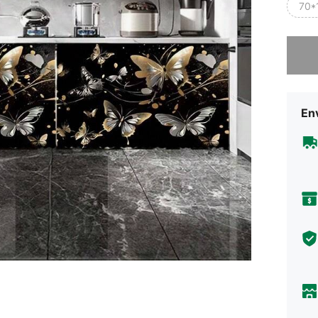
70*
Lo sent
Env