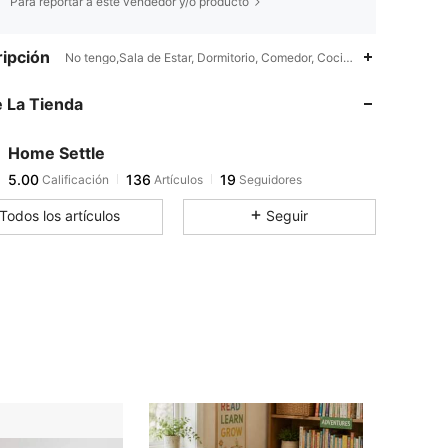
Para reportar a este vendedor y/o producto
ipción
No tengo,Sala de Estar, Dormitorio, Comedor, Cocina,Impresión
 La Tienda
5.00
136
19
5.00
136
19
Home Settle
5.00
136
19
Calificación
Artículos
Seguidores
u***s
seguido
Hace 1 día
5.00
136
19
Todos los artículos
Seguir