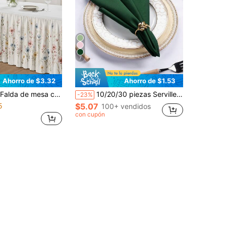
7
Ahorro de $3.32
Ahorro de $1.53
flores coloridas, mantel de mesa para fiestas al aire libre de primavera/verano, adecuado para decoración de bodas, té de cumpleaños, picnic en el jardín, comedor de cocina, decoración del hogar, decoración de la habitación, artículos esenciales de cocina
10/20/30 piezas Servilletas de tela de poliéster verde oscuro, lavables y reutilizables, Tamaño: 12/14/17/20 pulgadas (30/36/43/50 cm), Adecuadas para hoteles, bodas, restaurantes, fiestas de cumpleaños y baby showers
-23%
5
$5.07
100+ vendidos
con cupón