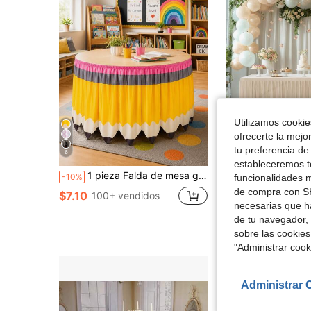
Utilizamos cookies
ofrecerte la mejo
tu preferencia de
6
estableceremos to
1 pieza Falda de mesa gigante con diseño de lápiz amarillo para regreso a clases, cortina de escritorio con estampado de lápiz a rayas, decoración de aula para maestros, falda de mesa para fiesta de primer día de jardín de infancia y escuela primaria y fiesta de agradecimiento al maestro
1 pieza Falda de mesa de poliéster, apta para mesas rectangulares, resistente a las ar
-10%
Local
-12%
funcionalidades m
de compra con SH
$7.10
$10.08
100+ vendidos
necesarias que h
de tu navegador, 
sobre las cookies
"Administrar coo
Administrar 