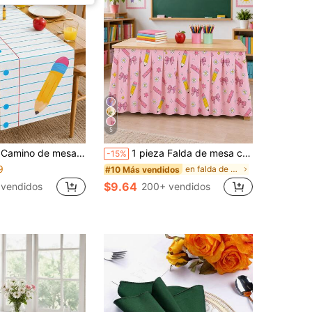
5
tela de decoración de mesa con textura de lino para fiesta de vuelta a la escuela, adecuado para cocina, comedor, fiesta de bienvenida en el aula y decoración de fiesta con tema de estudiantes
1 pieza Falda de mesa con lazo de lápiz rosa, Mantel de aula para regreso a la escuela, Falda de escritorio de maestro, Estampado de margarita, regla y estrella, Decoración para fiesta del primer día de escuela, Decoración de área de lectura, Suministros de aula, Decoración de evento escolar
-15%
9
en falda de mesa
#10 Más vendidos
$9.64
 vendidos
200+ vendidos