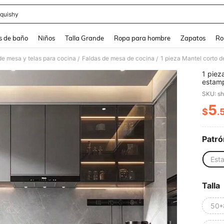
quishy
and down arrow keys to navigate search Búsqueda reciente and Busca y Encuentr
s de baño
Niños
Talla Grande
Ropa para hombre
Zapatos
Ro
e mesa y telas para cocina
Faldas de mesa de cocina
/
/
1 piez
estamp
decora
SKU: s
y alma
corta 
5
$
.
PR
Patró
Est
Talla
50*