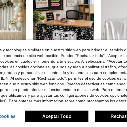
 y tecnologías similares en nuestro sitio web para brindar el servicio qu
r experiencia de sitio web posible. Puedes "Rechazar todo", "Aceptar t
 cookies en cualquier momento a tu elección. Al seleccionar "Aceptar to
4
das las cookies opcionales, que nos ayudan a analizar el tráfico, ofre
#2 Más vendid
rugas y fácil de limpiar con volantes, ideal para mesas de pastel de cumpleaños, banquetes, bodas, despedidas de soltera y diversas celebraciones
El faldón de escritorio con temática de regreso a la escuela presenta patrones como manzanas y lápices, lo que lo hace perfecto para la decoración del aula, así como para diversas ocasiones como celebraciones escolares, eventos de agradecimiento a los maestros y reuniones de maestros y estudiantes
1 pieza Mantel de satén blanco, resistente a arrugas y manchas
-9%
-21%
ejoradas y personalizar el contenido y los anuncios para complementa
(
Solo quedan 1
EIN. Al seleccionar "Rechazar todo", permites el uso de cookies estri
#2 Más vendid
#2 Más vendid
(
(
$4.84
acen que nuestro sitio web funcione. Puedes desactivarlas cambiando 
1.5k+
$9.00
#2 Más vendid
con cupón
pero esto puede afectar el funcionamiento del sitio web. Para obtener
(
 que utilizamos y para ajustar tus configuraciones de cookies opcional
kies". Para obtener más información sobre cómo procesamos los datos
Cookies
Aceptar Todo
Rechaz