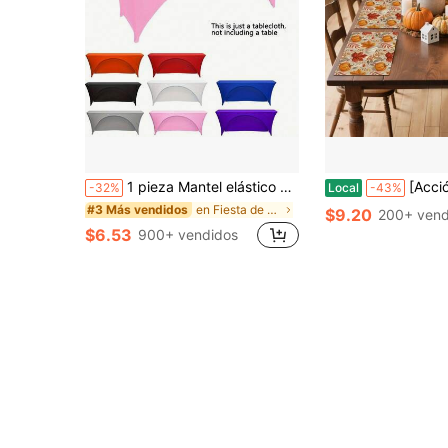
1 pieza Mantel elástico elegante, material de poliéster, banda elástica completa, adecuado para la superficie de la mesa, textura suave, resistente a las manchas, resistente a las arrugas, lavable, aplicable para interiores/exteriores, bodas, fiestas, cocina, mesa de comedor, escritorio de oficina, mesa de conferencias, picnic y camping, etc.
[Acción de Gracias] 4/6 piezas Manteles individuales de calabaza, hoja
-32%
Local
-43%
en Fiesta de bodas Mantel Desechable, Falda de Mes
#3 Más vendidos
$9.20
200+ vend
$6.53
900+ vendidos