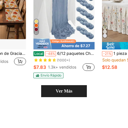
22
Ahorro de $7.27
s de arce y bayas de 12x18 pulgadas Decoración de mesa de otoño para Acción de Gracias para fiesta, cocina, comedor y decoraciones del hogar
6/12 paquetes Cheesecloth (tela de gasa) de color azul polvoriento Camino de mesa de 17x108 pulgadas para Primavera y Pascua, Camino de mesa de gasa bohemia de 9 pies para decoración de bodas y fiestas
1 pieza Falda de mesa con estampado de flores silvestres pastorales blancas, decoración de borde de mesa de postres con 
Local
-48%
-21%
Solo quedan 
(1000+)
idos
$7.83
$12.58
1.3k+ vendidos
Envío Rápido
Ver Más