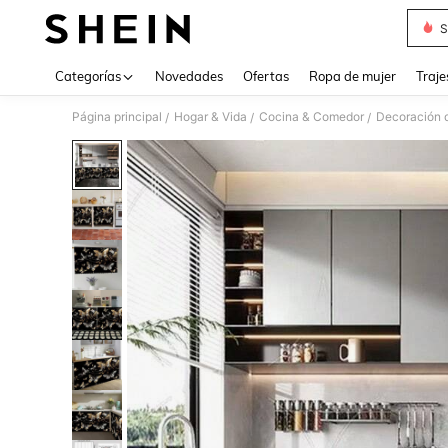
S
Use up 
Categorías
Novedades
Ofertas
Ropa de mujer
Traje
Página principal
Hogar & Vida
Cocina & Comedor
Decoración d
/
/
/