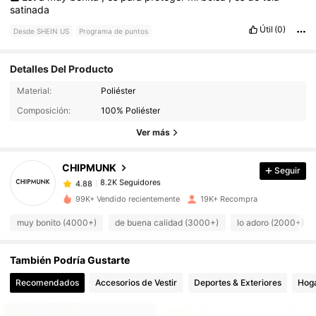
satinada
Útil
(0)
Desde SHEIN US
Programa de puntos
Detalles Del Producto
Material:
Poliéster
8.2K Seguidores
4.88
Composición:
100% Poliéster
Ver más
8.2K Seguidores
4.88
CHIPMUNK
Seguir
8.2K Seguidores
4.88
99K+ Vendido recientemente
19K+ Recompra
muy bonito (4000+)
de buena calidad (3000+)
lo adoro (2000+)
8.2K Seguidores
4.88
También Podría Gustarte
8.2K Seguidores
4.88
Recomendados
Accesorios de Vestir
Deportes & Exteriores
Hoga
8.2K Seguidores
4.88