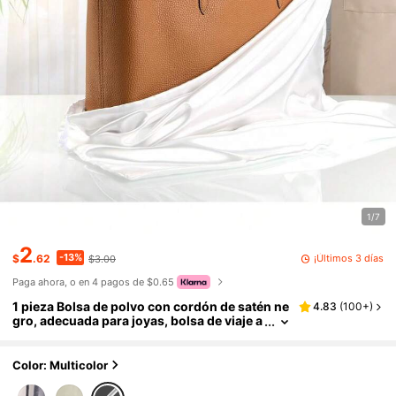
1/7
2
-13%
¡Últimos 3 días
$
.62
$3.00
Paga ahora, o en 4 pagos de $0.65
1 pieza Bolsa de polvo con cordón de satén ne
4.83
(
100+
)
gro, adecuada para joyas, bolsa de viaje a
prueba de polvo de seda con cordón, bols
a con cordón portátil para ropa y zapatos, bol
sa de polvo para bolsos de gran capacidad, b
Color: Multicolor
olsa de almacenamiento con cordón autosella
nte, accesorios de viaje, organización de alma