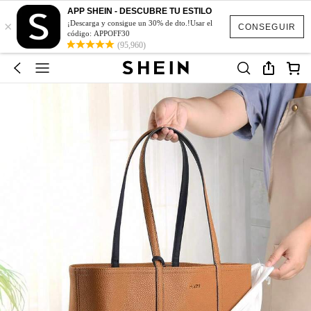
APP SHEIN - DESCUBRE TU ESTILO
×
¡Descarga y consigue un 30% de dto.!Usar el
CONSEGUIR
código: APPOFF30
(95,960)