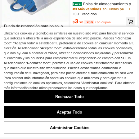
Bolsa de almacenamiento pro
Local
tectora de terciopelo suave con cie
#9 Más vendidos
en Fundas para bolsas
rre de cordón para bolsos, útiles y a
100+ vendidos
rtículos esenciales para volver a la
3
escuela
$
.26
-20%
con cupón
Funda de protección para bolso, bol
sa de almacenamiento con cordón
70+ vendidos
Utilizamos cookies y tecnologías similares en nuestro sitio web para brindar el servicio
de cierre, de material no tejido, livia
4
$
.50
-10%
que solicitas y ofrecerte la mejor experiencia de sitio web posible. Puedes "Rechazar
na y organizadora de bolsa, para pl
aya, vacaciones y camping
todo", "Aceptar todo" o establecer tu preferencia de cookies en cualquier momento a tu
elección. Al seleccionar "Aceptar todo", estableceremos todas las cookies opcionales,
que nos ayudan a analizar el tráfico, ofrecer funcionalidades mejoradas y personalizar
el contenido y los anuncios para complementar tu experiencia de compra con SHEIN.
Al seleccionar "Rechazar todo", permites el uso de cookies estrictamente necesarias
que hacen que nuestro sitio web funcione. Puedes desactivarlas cambiando la
Mostrar artículos similares con stock
Ver todo
configuración de tu navegador, pero esto puede afectar el funcionamiento del sitio web.
Para obtener más información sobre las cookies que utilizamos y para ajustar tus
configuraciones de cookies opcionales, selecciona "Administrar cookies". Para obtener
más información sobre cómo procesamos los datos que recopilamos,
Rechazar Todo
4
Aceptar Todo
Ahorro de $0.23
Lo sentimos, este producto está agotado.
Bolsa de polvo con cordón de saté
Administrar Cookies
n, adecuada para joyas y accesorio
100+ vendidos
AGOTADO
s, bolsa de viaje de seda con cordó
1
$
.17
-16%
con cupón
n para almacenamiento, bolsa con