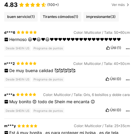
4.83
(100+)
Ver más
buen servicio
(1)
Tirantes cómodos
(1)
impresionante
(3)
d***6
Color: Multicolor / Talla: 50*60cm
Hermoso
😃♥️😃♥️😃♥️♥️♥️♥️♥️♥️♥️♥️♥️♥️♥️♥️♥️♥️♥️♥️♥️
Útil
(1)
Desde SHEIN US
Programa de puntos
n***2
Color: Multicolor / Talla: 40*50cm
De
muy
buena
calidad
🥰🥰🥰🥰🥰
Útil
(0)
Desde SHEIN US
Programa de puntos
a***a
Color: Multicolor / Talla: Gris, 6 bolsillos y doble cara
Muy
bonito
😍
todo
de
Shein
me
encanta
😊
Útil
(0)
Desde SHEIN US
Programa de puntos
m***y
Color: Multicolor / Talla: 25*35cm
Est
á
muy
bonita
,
es
para
proteger
mi
bolsa
,
es
de
tela