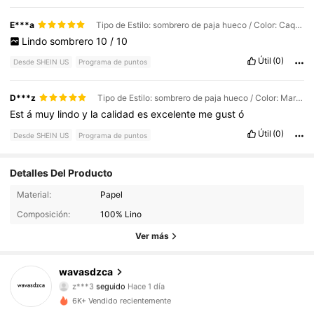
E***a
Tipo de Estilo: sombrero de paja hueco / Color: Caqui / Talla: Unitalla
Lindo
sombrero
10
/
10
Útil
(0)
Desde SHEIN US
Programa de puntos
D***z
Tipo de Estilo: sombrero de paja hueco / Color: Marrón 1 / Talla: Unitalla
Est
á
muy
lindo
y
la
calidad
es
excelente
me
gust
ó
Útil
(0)
Desde SHEIN US
Programa de puntos
Detalles Del Producto
28 Seguidores
4.78
Material:
Papel
Composición:
100% Lino
28 Seguidores
4.78
Ver más
28 Seguidores
4.78
wavasdzca
z***3
seguido
Hace 1 día
28 Seguidores
4.78
6K+ Vendido recientemente