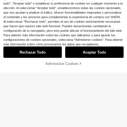
todo", "Aceptar todo" o establecer tu preferencia de cookies en cualquier momento a tu
elección. Al seleccionar "Aceptar todo", estableceremos todas las cookies opcionales,
que nos ayudan a analizar el tráfico, ofrecer funcionalidades mejoradas y personalizar
el contenido y los anuncios para complementar tu experiencia de compra con SHEIN.
Al seleccionar "Rechazar todo", permites el uso de cookies estrictamente necesarias
Ahorro de $1.30
que hacen que nuestro sitio web funcione. Puedes desactivarlas cambiando la
configuración de tu navegador, pero esto puede afectar el funcionamiento del sitio web.
#TexturasBoho
Para obtener más información sobre las cookies que utilizamos y para ajustar tus
Tropiscape 1 pieza Sombrero de paj
configuraciones de cookies opcionales, selecciona "Administrar cookies". Para obtener
a de ala ancha vintage con ala hue
#6 Más vendidos
en Tribal Sombreros De Mujer
más información sobre cómo procesamos los datos que recopilamos,
Ahorro de $1.76
ca, sombrero de sol unisex para viaj
800+ vendidos
es al aire libre y playa, sombrero de
Rechazar Todo
Aceptar Todo
Sombrero de playa para mujer, prot
11
vaquero occidental Panama tejido
$
.60
-10%
ección UV, sombrero de sol plegabl
Solo quedan 9
a mano y transpirable, estilo Cottag
e para viajes de verano con cadena
ecore primavera/verano, atuendo d
Administrar Cookies
11
¡10% DE DESCUENTO!
AÑADIR A LA BOLSA
de conchas, sombrero de playa perf
$
.14
-14%
e verano, estilo vacaciones
ecto para viajes