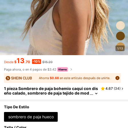
1/13
13
-10%
$
.70
$15.20
Desde
Paga ahora, o en 4 pagos de $3.42
Ahorra
$0.68
en este artículo después de unirte.
1 pieza Sombrero de paja bohemio caqui con dis
4.67
(
34
)
eño calado, sombrero de paja tejido de mod
a de verano para playa y vacaciones, protec
ción solar
Tipo De Estilo
sombrero de paja hueco
Talla / Color