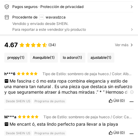
Pagos seguros · Protección de privacidad
Procedente de
wavasdzca
Vendido y enviado desde SHEIN.
Para reportar a este vendedor y/o producto
4.67
(34)
Ver más
preppy
(1)
Asequible
(1)
lo adoro
(1)
ajustable
(1)
h***6
Tipo de Estilo: sombrero de paja hueco / Color: Albaricoque / Talla: Unitalla
Me
fascina
c
ó
mo
esta
ropa
combina
elegancia
y
estilo
de
una
manera
tan
natural
.
Es
una
pieza
que
destaca
sin
esfuerzo
y
que
seguramente
atraer
á
muchas
miradas
.”
*
“
Hermoso
dise
ñ
o
y
excelente
presentaci
ó
n
.
Es
una
prenda
que
refleja
buen
Útil
(0)
Desde SHEIN US
Programa de puntos
gusto
,
calidad
y
atenci
ó
n
a
los
detalles
,
ideal
para
quienes
disfrutan
vestir
con
estilo
.”
M***a
Tipo de Estilo: sombrero de paja hueco / Color: Caqui / Talla: Unitalla
Me
encant
ó,
esta
lindo
perfecto
para
llevar
a
la
playa
Útil
(0)
Desde SHEIN US
Programa de puntos