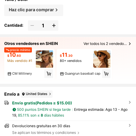
Haz clic para comprar
Cantidad:
Otros vendedores en SHEIN
Ver todos los 2 vendedores
precio mínimo
10
11
$
.60
$
.30
Más vendido #1
80+ vendidos
CM Millinery
Guangrun baseball cap
Envío a
United States
Envío gratis(Pedidos ≥ $15.00)
500 puntos SHEIN si llega tarde
Entrega estimada:
Ago 13 - Ago
19,
85.11% son ≤
8
días hábiles
Devoluciones gratuitas en 30 días
Se aplican los términos y condiciones