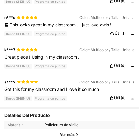
Útil
(0)
Desde SHEIN US
Programa de puntos
n***s
Color: Multicolor / Talla: Unitalla
This
looks
great
in
my
classroom
.
I
just
love
owls
!
Útil
(1)
Desde SHEIN US
Programa de puntos
k***7
Color: Multicolor / Talla: Unitalla
Great
piece
!
Using
in
my
classroom
.
Útil
(0)
Desde SHEIN US
Programa de puntos
s***2
Color: Multicolor / Talla: Unitalla
Got
this
for
my
classroom
and
I
love
it
so
much
Útil
(0)
Desde SHEIN US
Programa de puntos
Detalles Del Producto
3.1K Seguidores
4.87
Material:
Policloruro de vinilo
Ver más
3.1K Seguidores
4.87