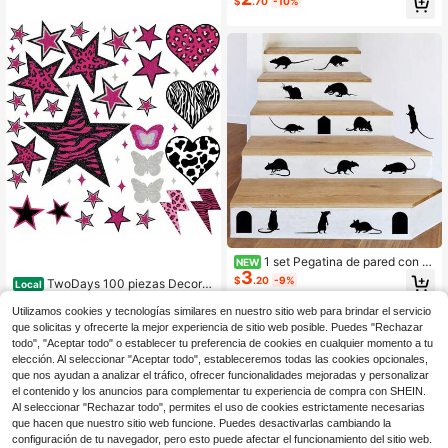
$
.70
-10%
d con tema de playa para sala de es
¡Casi agotado!
tar y dormitorio, decoraciones para
comedor y balcón, decoraciones pa
Clientes habituales
ra estancia de vacaciones y decora
ciones para el hogar (pegado DIY)
1 set Pegatina de pared con di
NEW
3
seño de ratón negro, papel autoadh
$
.20
-9%
TwoDays 100 piezas Decora
Local
esivo, adecuado para decoración d
ción de habitación Y2K Estética Cal
#9 Más vendidos
en Halloween Adhesivo de pared
el hogar, decoración de la habitació
comanías de pared, Pegatinas de vi
Utilizamos cookies y tecnologías similares en nuestro sitio web para brindar el servicio
9
n, decoración de la pared, material
$
.09
-46%
nilo Mcbling de los 2000 para pelar
que solicitas y ofrecerte la mejor experiencia de sitio web posible. Puedes "Rechazar
PVC impermeable, removible
y pegar para dormitorio de chicas a
todo", "Aceptar todo" o establecer tu preferencia de cookies en cualquier momento a tu
dolescentes universitarias, Decorac
elección. Al seleccionar "Aceptar todo", estableceremos todas las cookies opcionales,
iones Y2K de estrellas rosas y estilo
que nos ayudan a analizar el tráfico, ofrecer funcionalidades mejoradas y personalizar
trashy para apartamento de mujere
el contenido y los anuncios para complementar tu experiencia de compra con SHEIN.
s.
Al seleccionar "Rechazar todo", permites el uso de cookies estrictamente necesarias
que hacen que nuestro sitio web funcione. Puedes desactivarlas cambiando la
configuración de tu navegador, pero esto puede afectar el funcionamiento del sitio web.