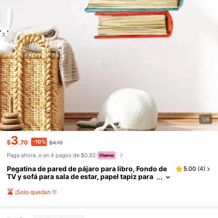
1/6
3
-10%
$
.70
$4.10
Paga ahora, o en 4 pagos de $0.92
Pegatina de pared de pájaro para libro, Fondo de
5.00
(
4
)
TV y sofá para sala de estar, papel tapiz para
decoración del hogar, pegatinas autoadhesiv
as para dormitorio y oficina, 1 pieza
¡Solo quedan 1!