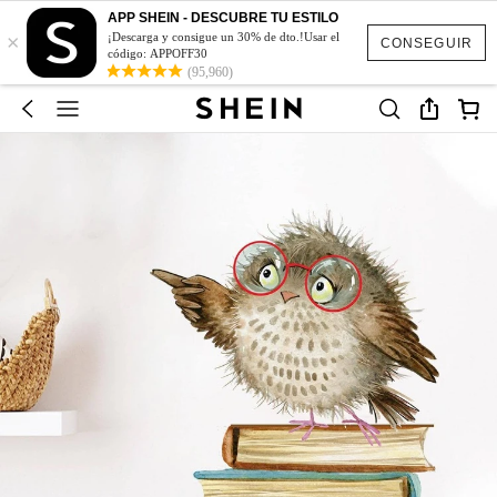
APP SHEIN - DESCUBRE TU ESTILO
×
¡Descarga y consigue un 30% de dto.!Usar el
CONSEGUIR
código: APPOFF30
(95,960)