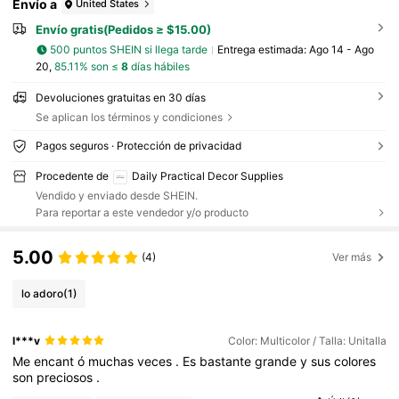
Envío a
United States
Envío gratis(Pedidos ≥ $15.00)
500 puntos SHEIN si llega tarde
Entrega estimada:
Ago 14 - Ago
20,
85.11% son ≤
8
días hábiles
Devoluciones gratuitas en 30 días
Se aplican los términos y condiciones
Pagos seguros · Protección de privacidad
Procedente de
Daily Practical Decor Supplies
Vendido y enviado desde SHEIN.
Para reportar a este vendedor y/o producto
5.00
(4)
Ver más
lo adoro
(1)
l***v
Color: Multicolor / Talla: Unitalla
Me
encant
ó
muchas
veces
.
Es
bastante
grande
y
sus
colores
son
preciosos
.