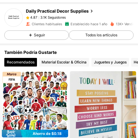
Daily Practical Decor Supplies
3.1K Seguidores
4.87
Clientes habituales
Establecido hace 1 año
13K+ Vendido
Seguir
Todos los artículos
3.1K Seguidores
4.87
También Podría Gustarte
3.1K Seguidores
4.87
Recomendados
Material Escolar & Oficina
Juguetes y Juegos
He
3.1K Seguidores
4.87
3.1K Seguidores
4.87
3.1K Seguidores
4.87
Ahorro de $0.18