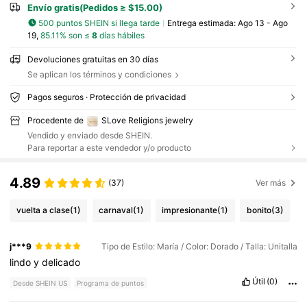
Envío gratis(Pedidos ≥ $15.00)
500 puntos SHEIN si llega tarde
Entrega estimada:
Ago 13 - Ago
19,
85.11% son ≤
8
días hábiles
Devoluciones gratuitas en 30 días
Se aplican los términos y condiciones
Pagos seguros · Protección de privacidad
Procedente de
SLove Religions jewelry
Vendido y enviado desde SHEIN.
Para reportar a este vendedor y/o producto
4.89
(37)
Ver más
vuelta a clase
(1)
carnaval
(1)
impresionante
(1)
bonito
(3)
j***9
Tipo de Estilo: María / Color: Dorado / Talla: Unitalla
lindo
y
delicado
Útil
(0)
Desde SHEIN US
Programa de puntos