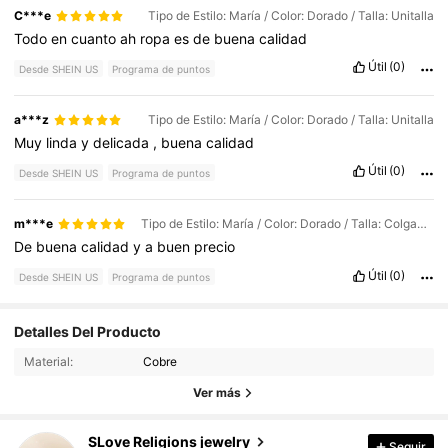
C***e
Tipo de Estilo: María / Color: Dorado / Talla: Unitalla
Todo
en
cuanto
ah
ropa
es
de
buena
calidad
Útil
(0)
Desde SHEIN US
Programa de puntos
a***z
Tipo de Estilo: María / Color: Dorado / Talla: Unitalla
Muy
linda
y
delicada
,
buena
calidad
Útil
(0)
Desde SHEIN US
Programa de puntos
m***e
Tipo de Estilo: María / Color: Dorado / Talla: Colgante doble
De
buena
calidad
y
a
buen
precio
Útil
(0)
Desde SHEIN US
Programa de puntos
Detalles Del Producto
729 Seguidores
4.87
Material:
Cobre
729 Seguidores
4.87
Ver más
729 Seguidores
4.87
SLove Religions jewelry
Seguir