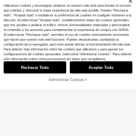
Utilizamos cookies y tecnologías similares en nuestro sitio web para brindar el servicio
que solicitas y ofrecerte la mejor experiencia de sitio web posible. Puedes "Rechazar
todo", "Aceptar todo" o establecer tu preferencia de cookies en cualquier momento a tu
elección. Al seleccionar "Aceptar todo", estableceremos todas las cookies opcionales,
que nos ayudan a analizar el tráfico, ofrecer funcionalidades mejoradas y personalizar
el contenido y los anuncios para complementar tu experiencia de compra con SHEIN.
Al seleccionar "Rechazar todo", permites el uso de cookies estrictamente necesarias
que hacen que nuestro sitio web funcione. Puedes desactivarlas cambiando la
configuración de tu navegador, pero esto puede afectar el funcionamiento del sitio web.
Para obtener más información sobre las cookies que utilizamos y para ajustar tus
configuraciones de cookies opcionales, selecciona "Administrar cookies". Para obtener
Ahorro de $1.62
más información sobre cómo procesamos los datos que recopilamos,
#5 Más vendidos
en €3–6 cobre Pulseras De Mujer
¡Casi agotado!
#DetallesMar
Rechazar Todo
Aceptar Todo
#5 Más vendidos
#5 Más vendidos
en €3–6 cobre Pulseras De Mujer
en €3–6 cobre Pulseras De Mujer
1 pieza Rosario de coche religioso c
atólico | Pulsera de cuentas de perl
¡Casi agotado!
¡Casi agotado!
as falsas con colgante de cruz y br
Administrar Cookies
400+ vendidos
#5 Más vendidos
en €3–6 cobre Pulseras De Mujer
¡20% DE DESCUENTO!
AÑADIR A LA BOLSA
oche magnético con forma de cora
Ahorro de $0.82
¡Casi agotado!
5
zón | Regalo ideal de colgante para
$
.68
-22%
1 pieza Pulsera de cuentas hecha a
parejas en aniversario, cumpleaños,
mano de moda, pulsera religiosa de
Día de San Valentín
Baja tasa de retorno
cuentas de oración, adecuada para
100+ vendidos
el uso diario de las mujeres o para o
2
casiones festivas, perfecta para reg
$
.98
-22%
con cupón
alos