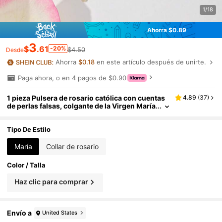
1/18
Ahorra $0.89
3
$
.61
-20%
$4.50
Desde
Ahorra
$0.18
en este artículo después de unirte.
Paga ahora, o en 4 pagos de $0.90
1 pieza Pulsera de rosario católica con cuentas
4.89
(
37
)
de perlas falsas, colgante de la Virgen María
y la Cruz de Jesús, regalo de de la iglesia, ac
cesorio para mujer, joyería hipoalergénica dura
dera, regalo de boda, unisex
Tipo De Estilo
María
Collar de rosario
Color / Talla
Haz clic para comprar
Envío a
United States