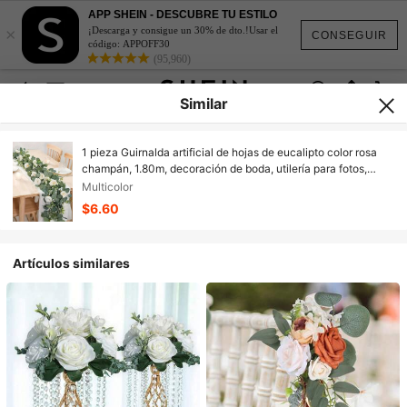
APP SHEIN - DESCUBRE TU ESTILO
×
¡Descarga y consigue un 30% de dto.!Usar el
CONSEGUIR
código: APPOFF30
(95,960)
Similar
1 pieza Guirnalda artificial de hojas de eucalipto color rosa
champán, 1.80m, decoración de boda, utilería para fotos,
centro de mesa de boda, apta para fiestas, decoración de
Multicolor
jardín al aire libre
$6.60
Artículos similares