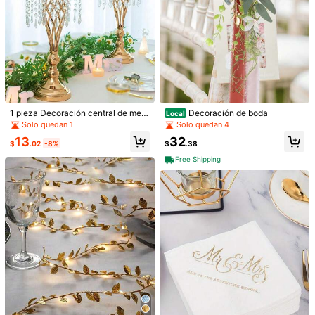
1 pieza Decoración central de mes
Decoración de boda
Local
a de boda Arreglo de flores artificial
Solo quedan 1
Solo quedan 4
es, 15 cabezas de rosas, flores para
13
32
pasillo, soporte de flores centrales
$
.02
-8%
$
.38
para fiestas, Día de San Valentín, d
Free Shipping
ecoración del hogar
Recomendados
Artículos
1/9
6
$
.60
-8%
$7.20
Paga ahora, o en 4 pagos de $1.65
1 pieza Guirnalda artificial de hojas de eucalipto col
4.86
or rosa champán, 1.80m, decoración de boda, u
(43)
tilería para fotos, centro de mesa de boda, apta
para fiestas, decoración de jardín al aire libre
Talla