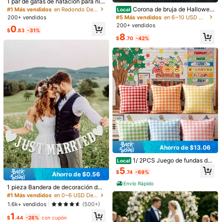
¡Casi agotado!
1 par de gafas de natación para niñ
os, adecuadas para niños de 3 a 15
Corona de bruja de Hallowee
#1 Más vendidos
#1 Más vendidos
en Redondo Decoraciones
en Redondo Decoraciones
Local
años, diseño a prueba de fugas y a
n: decoración morada fantasmal pa
#5 Más vendidos
en 6~10 USD Decoraciones navideñas al aire libre
200+ vendidos
¡Casi agotado!
¡Casi agotado!
a***0
Color: Multicolor / Talla: 1 pieza
ntiempañamiento, se pueden usar e
ra puerta para una fiesta espeluzna
200+ vendidos
#1 Más vendidos
en Redondo Decoraciones
0
n piscinas y parques acuáticos, ad
nte, adornos góticos para colgar en
$
.83
-31%
Bell
í
sima
se
las
recomiendo
🌸🌸🌸🌸
8
¡Casi agotado!
ecuadas para niños, niñas, adolesc
el porche, bonito letrero de brujería
$
.70
-42%
entes y niños pequeños, regreso a l
para puerta principal para fiesta de
Útil
(0)
Desde SHEIN US
Programa de puntos
a escuela, decoración del hogar, su
Halloween.
ministros del hogar, artículos esenci
ales para la familia, regalo para muj
eres, regalo para hombres, regalo p
K***e
Color: Multicolor / Talla: 1 pieza
ara madres, regalo para padres, de
Es
preciosa
para
tus
fiestas
✨️✨️✨️
coración de otoño, decoración de d
ormitorio, decoraciones navideñas,
accesorios para la sala de estar, su
Útil
(0)
Desde SHEIN US
Programa de puntos
ministros para fiestas, decoración d
e Halloween, decoración de gradua
ción, suministros del hogar, decora
c***9
Color: Multicolor / Talla: 1 pieza
ción de baño, artículos esenciales
para viajes
Nos
encant
ó.
Todo
perfecto
.
1000
de
10
nos
encant
ó.
Todo
corresponde
.
Ahorro de $13.06
Útil
(0)
1/ 2PCS Juego de fundas de
Desde SHEIN US
Programa de puntos
Local
cojín de cuadros 18 X 18 pulgadas
5
$
.74
-69%
con patrón de cuadros, fundas de c
Ahorro de $0.56
#1 Más vendidos
en 0~6 USD Decoraciones navideñas al aire libre
ojín cuadradas de colores pastel pa
Envío Rápido
v***a
Color: Multicolor / Talla: 1 pieza
¡Casi agotado!
1 pieza Bandera de decoración de
ra decoración de aula, regreso a cl
boda "Recién casados", Letras retr
ases, escritorio, sofá, sillón, dormito
#1 Más vendidos
#1 Más vendidos
en 0~6 USD Decoraciones navideñas al aire libre
en 0~6 USD Decoraciones navideñas al aire libre
Espectacular
me
encant
ó
o huecas, Cinta con diseño de amo
rio, lino sintético cuadrado, solo fun
¡Casi agotado!
¡Casi agotado!
1.6k+ vendidos
(500+)
r, para el Día de San Valentín
da, con cierre tipo sobre
Útil
(0)
Desde SHEIN US
Programa de puntos
#1 Más vendidos
en 0~6 USD Decoraciones navideñas al aire libre
1
$
.44
-28%
con cupón
¡Casi agotado!
380 Seguidores
4.89