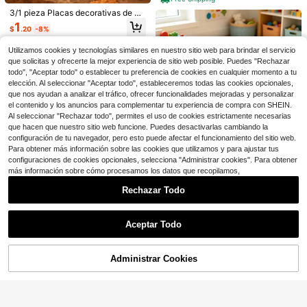
3/1 pieza Placas decorativas de m
Set de 2 coronas florales para deco
adera de otoño, Soporte de calaba
1
$
.20
-8%
ración de arco de boda y cumpleañ
za de madera de Halloween, Adorn
¡Casi agotado!
1 pieza Camino de mesa de gasa de
os, decoración para el hogar, decor
o colgante de espantapájaros y cal
90+ vendidos
queso terracota, camino de mesa d
1
ación de pared, decoración de aniv
abaza, Adecuado para todas las es
Utilizamos cookies y tecnologías similares en nuestro sitio web para brindar el servicio
$
.70
-11%
e gasa de queso bohemio de otoño
3
ersario, fiesta, cumpleaños, Día de l
cenas, Vintage, Pastoral, Hogar, Te
que solicitas y ofrecerte la mejor experiencia de sitio web posible. Puedes "Rechazar
$
.00
-9%
naranja quemado de 10 pies, decor
a Madre, graduación, boda, arco, de
mporada de cosecha, Calabaza, D
todo", "Aceptar todo" o establecer tu preferencia de cookies en cualquier momento a tu
ación de mesa de Acción de Gracia
coración de fondo, ducha nupcial, b
ecoración de Halloween, Con base
elección. Al seleccionar "Aceptar todo", estableceremos todas las cookies opcionales,
s rojo óxido de 120 pulgadas, adecu
lanco
para colocación, Diseño creativo,
ado para decoración de despedida
que nos ayudan a analizar el tráfico, ofrecer funcionalidades mejoradas y personalizar
Decoración del hogar, Letreros y pl
de soltera, decoración de otoño, su
el contenido y los anuncios para complementar tu experiencia de compra con SHEIN.
acas decorativas, Regreso a la esc
ministros para fiestas de primavera/
Al seleccionar "Rechazar todo", permites el uso de cookies estrictamente necesarias
uela, Halloween, Regalo esencial d
verano, decoración de boda, fiesta
e Navidad, Decoración de pared, D
que hacen que nuestro sitio web funcione. Puedes desactivarlas cambiando la
de cumpleaños, decoración de mes
ecoración de fiesta, Regalo perfect
configuración de tu navegador, pero esto puede afectar el funcionamiento del sitio web.
a, despedida de soltera, suministros
o para vacaciones, Decoración de
Ahorro de $13.06
Para obtener más información sobre las cookies que utilizamos y para ajustar tus
para fiesta de graduación, baby sho
escritorio
configuraciones de cookies opcionales, selecciona "Administrar cookies". Para obtener
wer, Acción de Gracias, decoración
1/ 2PCS Fundas de Almohada
Local
navideña, Navidad, regalo
más información sobre cómo procesamos los datos que recopilamos,
Coloridas Frienda para el Aula 18 X
60+ vendidos
18 Pulgadas Fundas de Almohada d
5
Rechazar Todo
5
$
.74
-69%
e Cuaderno de Composición Funda
#1 Más vendidos
en Lazos y cintas decorativas de temporada
s de Almohada Inspiradoras para el
Mostrar artículos similares con stock
Envío Rápido
Ver todo
#5 Más vendidos
en Imprescindibles para las vacaciones Guirnaldas
Rincón de Lectura de la Biblioteca
¡Casi agotado!
Ahorro de $0.92
Decoración de Regreso a la Escuel
¡Casi agotado!
Aceptar Todo
#1 Más vendidos
#1 Más vendidos
en Lazos y cintas decorativas de temporada
en Lazos y cintas decorativas de temporada
1 Paquete/2 Paquetes Banda Decor
a(Cuaderno de Composición), Dec
Lo sentimos, este producto está agotado.
#5 Más vendidos
#5 Más vendidos
en Imprescindibles para las vacaciones Guirnaldas
en Imprescindibles para las vacaciones Guirnaldas
1/2/4 piezas Guirnalda decorativa d
ativa de Corona de Boj, Utilizada pa
¡Casi agotado!
¡Casi agotado!
oración de Jardín Exterior, Decoraci
e hojas de eucalipto verde realistas,
90cm-Decoración de Halloween p
ra Decoración de Puerta Principal y
¡Casi agotado!
¡Casi agotado!
200+ vendidos
#1 Más vendidos
en Lazos y cintas decorativas de temporada
ón del Aula
guirnalda floral de estilo bohemio a
ara exteriores Araña gigante realist
Porche (Rayas Negras y Blancas)
¡Casi agotado!
Administrar Cookies
300+ vendidos
#5 Más vendidos
en Imprescindibles para las vacaciones Guirnaldas
AGOTADO
¡Casi agotado!
3
decuada para portavelas interiores,
a, Araña de Halloween super grand
$
.33
-19%
2
¡Casi agotado!
2
bodas de primavera/verano, decora
e y peluda, Araña negra inquietante
$
.25
-17%
$
.48
-27%
con cupón
ción de escritorio navideña
adecuada para decoración de interi
ores, ventanas, patios y jardines, D
ecoración de araña gigante realist