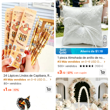
Detalles Del Producto
380 Seguidores
4.89
Material:
Policloruro de vinilo
Ver más
380 Seguidores
4.89
coflower
380 Seguidores
4.89
s***6
pagó
Hace 1 día
6.8K Vendido recientemente
986 Recompra
380 Seguidores
4.89
Ahorro de $1.18
#3 Más vendidos
en 0~6 USD Decoraciones navideñas al aire libre
Seguir
Todos los artículos
¡Casi agotado!
1 pieza Almohada de anillo de novi
a de encaje, adecuada para cerem
380 Seguidores
4.89
#3 Más vendidos
#3 Más vendidos
en 0~6 USD Decoraciones navideñas al aire libre
en 0~6 USD Decoraciones navideñas al aire libre
onia de boda y fiesta
¡Casi agotado!
¡Casi agotado!
500+ vendidos
(100+)
También Podría Gustarte
#3 Más vendidos
en 0~6 USD Decoraciones navideñas al aire libre
3
$
.12
-27%
con cupón
380 Seguidores
4.89
¡Casi agotado!
24 Lápices Lindos de Capibara, Re
Recomendados
Material Escolar & Oficina
Juguetes y Juegos
He
cuerdos de Fiesta, Regalos de Agra
#9 Más vendidos
en 0~6 USD Decoraciones navideñas al aire libre
decimiento, Recuerdos Lindos de Fi
80+ vendidos
esta de Cumpleaños, Rellenos de B
1
olsas de Fiesta, Recompensas de A
$
.08
-17%
ula, Regreso a la Escuela, Tempora
da Escolar, Decoración del Hogar, S
uministros del Hogar, Artículos Esen
ciales para la Familia, Regalos para
Mujeres, Regalos para Hombres, Ad
ecuado para Halloween, Fiestas Te