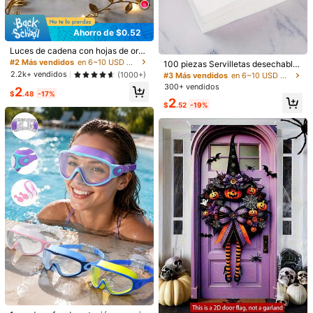
1 pieza
5 piezas
2 piezas
Ahorro de $0.52
Guía de Tallas
#2 Más vendidos
en 6~10 USD Decoraciones navideñas al aire libre
¡Casi agotado!
Luces de cadena con hojas de oro,
#3 Más vendidos
en 6~10 USD Decoraciones navideñas al aire libre
luces de decoración de mesa de bo
#2 Más vendidos
#2 Más vendidos
en 6~10 USD Decoraciones navideñas al aire libre
en 6~10 USD Decoraciones navideñas al aire libre
Clientes habituales
100 piezas Servilletas desechables
da, luces de decoración de corona i
elegantes y de lujo, servilletas de r
¡Casi agotado!
¡Casi agotado!
2.2k+ vendidos
(1000+)
¡Casi agotado!
#3 Más vendidos
#3 Más vendidos
en 6~10 USD Decoraciones navideñas al aire libre
en 6~10 USD Decoraciones navideñas al aire libre
Envío a
United States
nterior (baterías no incluidas), adec
estaurante occidental, adecuadas
300+ vendidos
#2 Más vendidos
en 6~10 USD Decoraciones navideñas al aire libre
Clientes habituales
Clientes habituales
2
uadas para decoración central de
para el hogar, la cocina, el hotel, la
$
.48
-17%
¡Casi agotado!
mesa de boda, decoración de fond
Envío gratis(Pedidos ≥ $15.00)
¡Casi agotado!
¡Casi agotado!
#3 Más vendidos
en 6~10 USD Decoraciones navideñas al aire libre
2
boda, el Día de San Valentín, la fies
$
.52
-19%
o de boda, adornos de árbol de Nav
Clientes habituales
ta de cumpleaños, la decoración de
500 puntos SHEIN si llega tarde
Entrega estimada:
Ago 13 - Ago
idad
mesa, artículos para fiestas, artícul
¡Casi agotado!
19,
85.11% son ≤
8
días hábiles
os de boda
Devoluciones gratuitas en 30 días
Se aplican los términos y condiciones
Pagos seguros · Protección de privacidad
Procedente de
coflower
Vendido y enviado desde SHEIN.
Para reportar a este vendedor y/o producto
4.86
(43)
Ver más
#1 Más vendidos
en Redondo Decoraciones
outfits de boda
(6)
impresionante
(1)
lo adoro
(4)