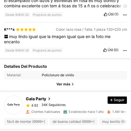
El
estampado
con
lazos
y
estrellitas
en
rosa
es
muy
bonito
y
combina
excelente
con
tem
á
ticas
de
15
a
ñ
os
o
celebraciones
femeninas
.
•
Calidad
:
El
material
es
ligero
pero
resistente
,
no
Útil
(1)
Desde SHEIN US
Programa de puntos
se
rompi
ó
ni
se
arrug
ó
f
á
cilmente
.
•
Tama
ñ
o
:
Cubre
bien
una
mesa
est
á
ndar
y
cae
con
buena
forma
en
los
bordes
.
•
Practicidad
:
Es
f
á
cil
de
colocar
y
de
retirar
,
adem
á
s
protege
K***s
Color: lazo rosa / Talla: 1 pieza 130*220 cm
la
mesa
de
manchas
y
migajas
.
💖
En
general
,
el
mantel
le
dio
muy
lindo
igual
que
la
imagen
igual
que
en
la
foto
me
un
toque
alegre
y
elegante
a
la
decoraci
ó
n
,
elevando
la
encanto
presentaci
ó
n
del
pastel
y
de
las
fotos
.
¡
Lo
volver
í
a
a
comprar
sin
duda
!
Útil
(0)
Desde SHEIN US
Programa de puntos
Detalles Del Producto
34K Seguidores
4.92
Material:
Policloruro de vinilo
Ver más
34K Seguidores
4.92
Gala Party
Seguir
34K Seguidores
4.92
Clientes habituales
Establecido hace 1 año
1.4M Vendid
fácil de montar (9999+)
de buena calidad (9999+)
muy bonito (9999
34K Seguidores
4.92