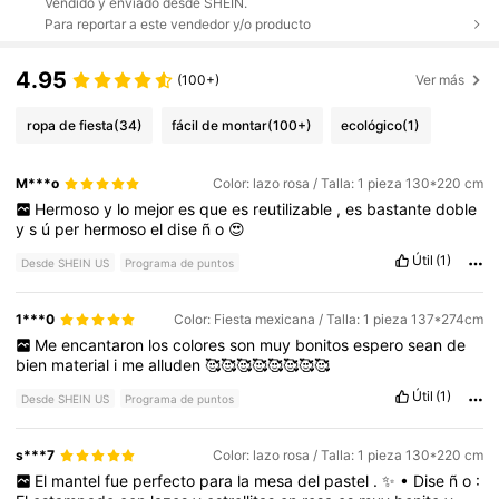
Vendido y enviado desde SHEIN.
Para reportar a este vendedor y/o producto
4.95
(100+)
Ver más
ropa de fiesta
(34)
fácil de montar
(100+)
ecológico
(1)
M***o
Color: lazo rosa / Talla: 1 pieza 130*220 cm
Hermoso
y
lo
mejor
es
que
es
reutilizable
,
es
bastante
doble
y
s
ú
per
hermoso
el
dise
ñ
o
😍
Útil
(1)
Desde SHEIN US
Programa de puntos
1***0
Color: Fiesta mexicana / Talla: 1 pieza 137*274cm
Me
encantaron
los
colores
son
muy
bonitos
espero
sean
de
bien
material
i
me
alluden
🥰🥰🥰🥰🥰🥰🥰🥰
Útil
(1)
Desde SHEIN US
Programa de puntos
s***7
Color: lazo rosa / Talla: 1 pieza 130*220 cm
El
mantel
fue
perfecto
para
la
mesa
del
pastel
.
✨
•
Dise
ñ
o
: