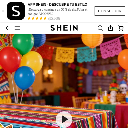
APP SHEIN - DESCUBRE TU ESTILO
×
¡Descarga y consigue un 30% de dto.!Usar el
CONSEGUIR
código: APPOFF30
(95,960)