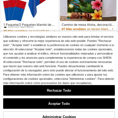
#5 Más vendidos
en 4~9 USD Mantel De Fiesta
Clientes habituales
1 Paquete/2 Paquetes Mantel de M
Camino de mesa Aloha, decoración
esa de 54 X 108 Pulgadas con Tem
de fiesta hawaiana Luau, mantel co
¡Casi agotado!
#5 Más vendidos
#5 Más vendidos
en 4~9 USD Mantel De Fiesta
en 4~9 USD Mantel De Fiesta
#7 Más vendidos
en Verano Mantel De Fiesta
a de Araña para Boda y Fiesta, Man
n tema de playa tropical, impresión
100+ vendidos
Clientes habituales
Clientes habituales
1.6k+ vendidos
(100+)
tel Desechable Rojo y Azul, Adecua
de máscara tiki y palmera, decoraci
Utilizamos cookies y tecnologías similares en nuestro sitio web para brindar el servicio
¡Casi agotado!
¡Casi agotado!
#5 Más vendidos
en 4~9 USD Mantel De Fiesta
2
2
do para Decoración de Fiesta de Cu
ón de flores de hibisco, mantel de p
$
.25
-17%
$
.64
-27%
que solicitas y ofrecerte la mejor experiencia de sitio web posible. Puedes "Rechazar
Clientes habituales
mpleaños con Tema de Araña, Sumi
oliéster de alta calidad, decoración
todo", "Aceptar todo" o establecer tu preferencia de cookies en cualquier momento a tu
nistros de Fiesta de Superhéroes, D
de restaurante, cocina, patio, decor
¡Casi agotado!
elección. Al seleccionar "Aceptar todo", estableceremos todas las cookies opcionales,
ecoración de Cumpleaños
ación de mesa de comedor para fie
que nos ayudan a analizar el tráfico, ofrecer funcionalidades mejoradas y personalizar
sta de verano
el contenido y los anuncios para complementar tu experiencia de compra con SHEIN.
Al seleccionar "Rechazar todo", permites el uso de cookies estrictamente necesarias
que hacen que nuestro sitio web funcione. Puedes desactivarlas cambiando la
configuración de tu navegador, pero esto puede afectar el funcionamiento del sitio web.
Para obtener más información sobre las cookies que utilizamos y para ajustar tus
configuraciones de cookies opcionales, selecciona "Administrar cookies". Para obtener
más información sobre cómo procesamos los datos que recopilamos,
Rechazar Todo
Ahorro de $8.72
Aceptar Todo
Paquete de 6 manteles de plá
Local
stico premium Party Solids, rectang
100+ vendidos
ulares, de 137 cm x 274 cm.
8
Administrar Cookies
$
.78
-50%