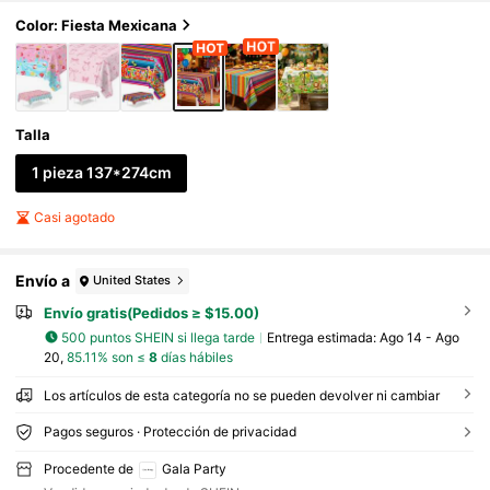
sechable y fácil de limpiar, Decoración de mes
a temática mexicana para interiores y exterior
Color: Fiesta Mexicana
es, Regalo de celebración de fiestas mexicana
s
Talla
1 pieza 137*274cm
Casi agotado
Envío a
United States
Envío gratis(Pedidos ≥ $15.00)
500 puntos SHEIN si llega tarde
Entrega estimada:
Ago 14 - Ago
20,
85.11% son ≤
8
días hábiles
Los artículos de esta categoría no se pueden devolver ni cambiar
Pagos seguros · Protección de privacidad
Procedente de
Gala Party