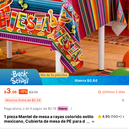
1/11
Ahorra $0.64
3
-17%
¡Últimos 2 días
$
.06
$3.70
Ahorros Extra de $0.34
Paga ahora, o en 4 pagos de $0.76
1 pieza Mantel de mesa a rayas colorido estilo
4.95
(
100+
)
mexicano, Cubierta de mesa de PE para d
ecoración de fiesta de Cinco de Mayo, De