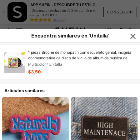
APP SHEIN - DESCUBRE TU ESTILO
×
¡Descarga y consigue un 30% de dto.!Usar el
CONSEGUIR
código: APPOFF30
(95,960)
Encuentra similares en 'Unitalla'
1 pieza Broche de monopatín con esqueleto genial, insignia
conmemorativa de disco de vinilo de álbum de música de
fondo de los 90, accesorio de joyería de moda, regalo ideal
Multicolor / Unitalla
para festivales, eventos y coleccionistas, regalo de moda
$3.50
creativo perfecto
Artículos similares