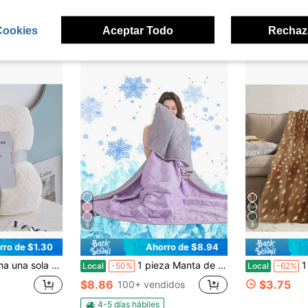
Cookies
Aceptar Todo
Rechaz
6
5
rro de $1.30
Ahorro de $8.94
 de cuadros unicolor para todas las temporadas
1 pieza Manta de enfriamiento ligera, suave y sedosa, respirable, absorbe el calor para mantener frescos a los adultos, adecuada para durmientes con calor, edredón de enfriamiento de gran tamaño para verano
1 pieza Manta de franela con estampado de ciervos, ultra suave y esponjosa p
Local
-50%
Local
-62%
$8.86
$3.75
100+ vendidos
4-5 días hábiles