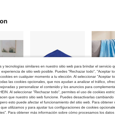
ron
 y tecnologías similares en nuestro sitio web para brindar el servicio qu
r experiencia de sitio web posible. Puedes "Rechazar todo", "Aceptar t
 cookies en cualquier momento a tu elección. Al seleccionar "Aceptar to
das las cookies opcionales, que nos ayudan a analizar el tráfico, ofre
ejoradas y personalizar el contenido y los anuncios para complementa
EIN. Al seleccionar "Rechazar todo", permites el uso de cookies estri
acen que nuestro sitio web funcione. Puedes desactivarlas cambiando 
6
7
rro de $3.22
pero esto puede afectar el funcionamiento del sitio web. Para obtener
 que utilizamos y para ajustar tus configuraciones de cookies opcional
vamente los sudores nocturnos. Sus propiedades ligeras y transpirables la convierten en una opción ideal para el verano, personas sensibles al calor y uso durante todo el año.
Manta Sólida Peluda De Color Simple Y Multifuncional
1 pieza Manta de franela de unicolor (opciones de varios colores), manta ligera, manta multiusos para todas las estaciones, r
-10%
-33%
kies". Para obtener más información sobre cómo procesamos los datos
$6.60
$5.33