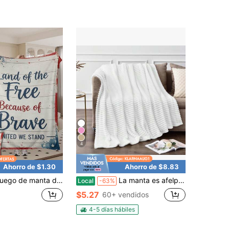
4
Ahorro de $1.30
Ahorro de $8.83
anta de franela y funda de almohada con base de madera desgastada, estampado de borde con texto "Free Brave American", suave,
La manta es afelpada y gruesa. Es ideal para usar en camas, sofás, viajes y oficinas. Es una manta suave y cálida que mantiene a la gente abrigada y cómoda, y a ti también. Un regalo ideal para cualquier estación.
Local
-63%
$5.27
60+ vendidos
4-5 días hábiles