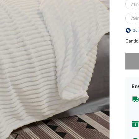
71i
79i
Guí
Cantid
Lo sent
Env