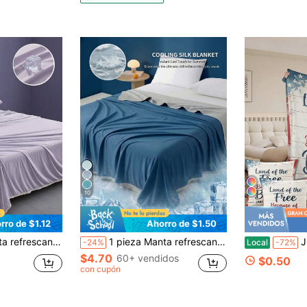
10
rro de $1.12
Ahorro de $1.50
fresca y cómoda para quienes sienten calor, lavable a máquina, ligera y portátil, adecuada para el dormitorio y diversas escenas
1 pieza Manta refrescante de unicolor (ligera), múltiples opciones de color/Moda minimalista/Hecha de tela de fibra refrescante/Bordes reforzados con costuras/Proporciona una experiencia fresca y cómoda para personas que sienten calor fácilmente; Lavable a máquina, ligera y portátil
Juego de m
-24%
Local
-72%
$4.70
60+ vendidos
$0.50
con cupón