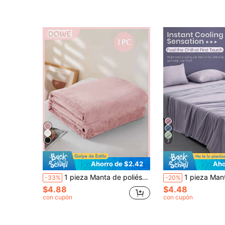
7
Ahorro de $2.42
Aho
1 pieza Manta de poliéster cálida y suave para todo el año - unicolor vibrante, lavable a máquina, adecuada para decoración del hogar, oficina o automóvil, manta de oficina | Manta lavable a máquina, manta para el hogar
1 pieza Manta refrescante, estilo minimalista / Hecha de tela de fibra refrescante / Bordes reforzados / Proporciona una experiencia 
-33%
-20%
$4.88
$4.48
con cupón
con cupón