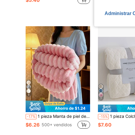
con cupón
Administrar 
8
7
Ahorro de $1.24
Aho
1 pieza Manta de piel de conejo sintética super suave y grande a rayas, decoración de dormitorio rosa, manta de franela de felpa de leche para Halloween y Pascua, manta casual para siesta, manta decorativa para oficina, adecuada para siestas, Navidad, oficina, camping, sofá - Colcha de poliéster multifuncional, regalo perfecto de Navidad
1 pieza Colcha una sola capa espesado forro polar
-17%
-15%
$6.26
$7.60
500+ vendidos