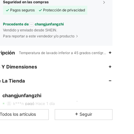
Seguridad en las compras
Pagos seguros
Protección de privacidad
Procedente de
changjunfangzhi
Vendido y enviado desde SHEIN.
Para reportar a este vendedor y/o producto
ipción
Temperatura de lavado inferior a 45 grados centígrados.,Geométrico,
4.76
79
318
s Y Dimensiones
 La Tienda
4.76
79
318
changjunfangzhi
4.76
79
318
Calificación
Artículos
Seguidores
k***n
pagó
Hace 1 día
Todos los artículos
Seguir
4.76
79
318