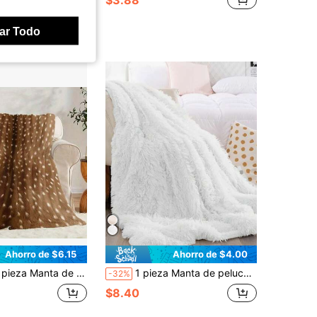
ar Todo
Ahorro de $6.15
Ahorro de $4.00
ara todas las estaciones, diseño de ciervos marrones, manta multiusos para sofá, cama, camping y viajes, regalo de estilo contemporáneo para Navidad, Halloween, cumpleaños, inauguración de la casa. Manta duradera y de fácil cuidado para las cuatro estaciones, de uso universal y multifuncional. Manta de 280 g/m² con diseño estético moderno y tecnología de impresión 2D, un compañero ideal para siestas en el sofá, viajes de camping, decoración del hogar y embellecimiento de la oficina. Un regalo pensado para Acción de Gracias, Navidad, Día de San Valentín, Día del Padre, Día de la Madre y otros momentos festivos especiales como cumpleaños, bodas, aniversarios y talla grande. Regalos exclusivos para miembros de la familia, parejas, padres, abuelos o amigos queridos. Son perfectos para camas, salas de estar, oficinas, playas, y se han ampliado las colecciones temáticas para satisfacer una variedad de estilos y escen
1 pieza Manta de peluche blanca suave y cómoda con cristales, adecuada para dormitorio, sala de estar, lavable a máquina, para todas las estaciones
-32%
$8.40