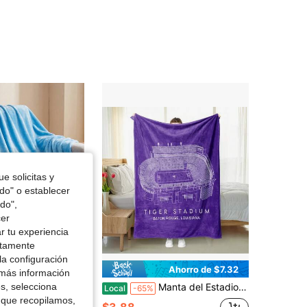
4.76
79
318
4.76
79
318
4.76
79
318
4.76
79
318
4.76
79
318
e solicitas y
odo" o establecer
do",
4.76
79
318
cer
r tu experiencia
ctamente
la configuración
Ahorro de $7.32
 más información
es, selecciona
opa de cama, manta cómoda y cálida, manta suave y amigable con la piel para siestas, estilo casual, textil para el hogar cosido, sofá, dormitorio, sala de estar, manta multiusos, adecuada para todas las estaciones, manta decorativa para el dormitorio, regalo, lavable a máquina
Manta del Estadio Tiger - Manta de Fútbol de la Universidad Estatal de Luisiana Manta Suave para Sofá, Cama, Sillón Lujosa Cálida y Acogedora para Todas las Estaciones Regalo Perfecto de Navidad para Familia y Amigos
Local
-65%
 que recopilamos,
$3.88