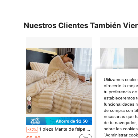
Nuestros Clientes También Vie
Utilizamos cookies
ofrecerte la mejo
tu preferencia de
estableceremos to
funcionalidades m
4
de compra con SH
8
necesarias que h
Ahorro de $2.50
Aho
de tu navegador, 
sobre las cookies
1 pieza Manta de felpa suave estilo moderno lavable a máquina para todas las estaciones apta para cama sofá camping regalo decoración de habitación dormitorio Halloween
1 pieza Manta refrescante de color azul hielo, diseñada con una estética moderna. La tela ligera y transpirable utiliza una tecnología de autoenfrriamiento instantánea para aliviar efecti
-32%
-28%
"Administrar coo
$8.48
$5.40