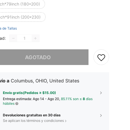
nch*79inch (180*200)
nch*91inch (200*230)
a de Tallas
ad:
imos, este producto está agotado.
AGOTADO
ío a
Columbus, OHIO, United States
Envío gratis(Pedidos ≥ $15.00)
Entrega estimada:
Ago 14 - Ago 20,
85.11% son ≤
8
días
hábiles
Devoluciones gratuitas en 30 días
Se aplican los términos y condiciones