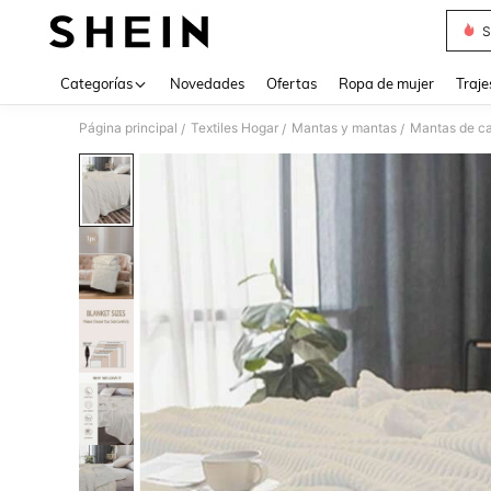
S
Use up 
Categorías
Novedades
Ofertas
Ropa de mujer
Traje
Página principal
Textiles Hogar
Mantas y mantas
Mantas de ca
/
/
/