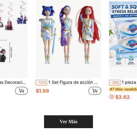
, fiestas de cumpleaños y otras ocasiones, creando decoraciones exclusivas y alegres (estilo aleatorio)
1 Set Figura de acción movible de ídolo de grupo femenino K-POP, muñeca coleccionable de personaje con tema musical completo para decoración de escritorio y regalo
1 pieza Juguete Squishy de Jabón de Simulación 2026 (Caja de Regalo Incluida) - Jug
-13%
-29%
#7 Más vendid
$1.99
$3.62
Ver Más