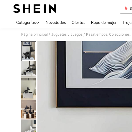
S
Use up 
Categorías
Novedades
Ofertas
Ropa de mujer
Traje
Página principal
Juguetes y Juegos
Pasatiempos, Colecciones, 
/
/