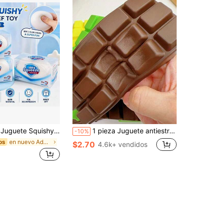
uete Sensorial de Alivio del Estrés para la Punta de los Dedos, Textura Suave Cuadrada, Mejor Vendedor Original, Regalo Sorpresa Perfecto para Cumpleaños, Navidad, Vacaciones y Jugadores
1 pieza Juguete antiestrés realista de chocolate, juguete para aliviar el estrés, decoración de escritorio de oficina, regalo de juguete suave para apretar
-10%
en nuevo Adornos de muñecas
os
$2.70
4.6k+ vendidos