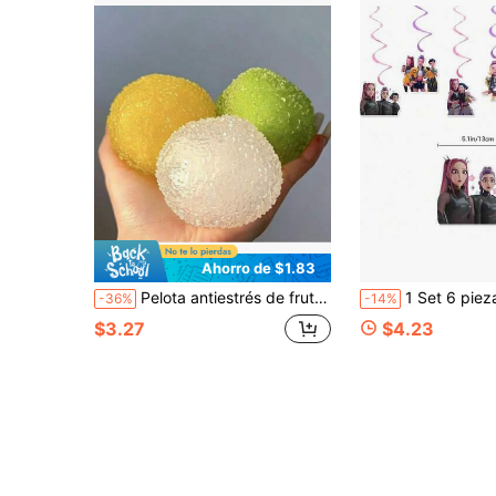
Ahorro de $1.83
Pelota antiestrés de fruta roja para apretar, juguete sensorial suave relleno de agua, alivia la ansiedad, ayuda de enseñanza para el aula, regalo perfecto para cumpleaños, Halloween y Navidad
1 Set 6 piezas Decoraciones de ambiente para fiestas con temática de ídolos K-POP, adecuado para reuniones de fans
-36%
-14%
$3.27
$4.23