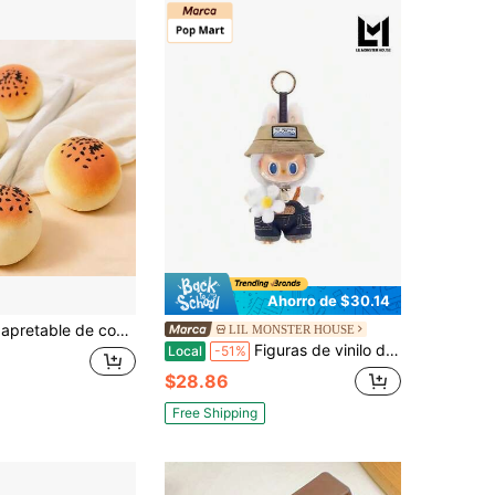
Ahorro de $30.14
al táctil, decoración de escritorio, adecuado para regalos de Navidad, Halloween, fiestas festivas
LIL MONSTER HOUSE
Figuras de vinilo de la colección primaveral para el hogar "THE MONSTERS" de POP MART
Local
-51%
$28.86
Free Shipping