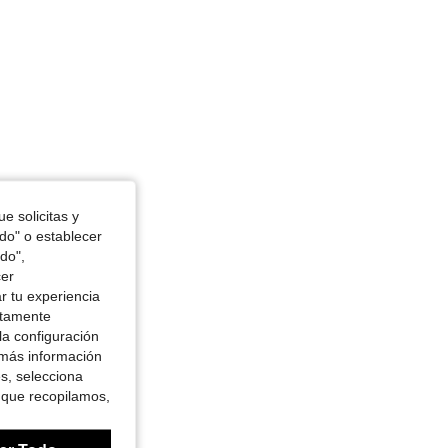
e solicitas y
odo" o establecer
do",
cer
r tu experiencia
ctamente
la configuración
 más información
es, selecciona
 que recopilamos,