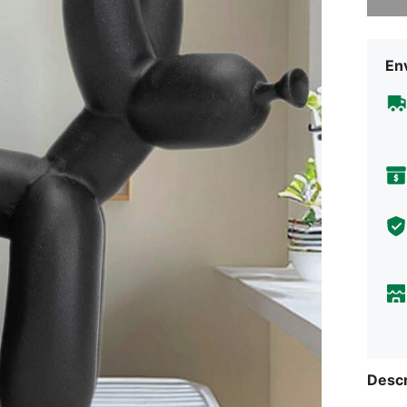
Env
Descr