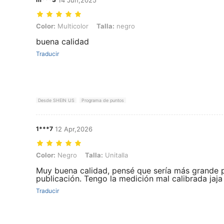
Color: Multicolor, Talla: negro
Color:
Multicolor
Talla:
negro
buena calidad
Traducir
Desde SHEIN US
Programa de puntos
1***7
12 Apr,2026
Color: Negro, Talla: Unitalla
Color:
Negro
Talla:
Unitalla
Muy buena calidad, pensé que sería más grande p
publicación. Tengo la medición mal calibrada jaja
Traducir