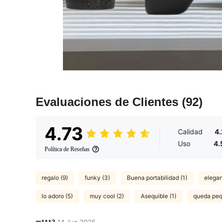
Evaluaciones de Clientes
(92)
4.73
Calidad
4.
Uso
4.
Política de Reseñas
regalo (9)
funky (3)
Buena portabilidad (1)
elegan
lo adoro (5)
muy cool (2)
Asequible (1)
queda peq
m***3
14 Jun,2025