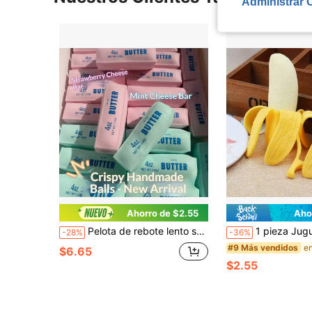
Administrar 
Ahorro de $2.55
Aho
Pelota de rebote lento suave y crujiente, barra de mantequilla amarilla, verde y rosa, juguete antiestrés suave y elástico para apretar, 4 oz, juguete salado, perfecto para regalos de vacaciones, regalos divertidos y lindos, regalos de cumpleaños, regalos de Pascua, regalos de Halloween, regalos de Navidad, regalos de fiesta, squishy, squish crujiente, mantequilla crujiente, apretar, pelota de granizo, juguetes squishy, juguete antiestrés squishy, squish de dumpling, juguetes para adultos y mujeres
1 pieza Juguete antiestrés de plátano para apretar, súper suave con rebote lento, juguete di
-28%
-36%
#9 Más vendidos
$6.65
$2.55