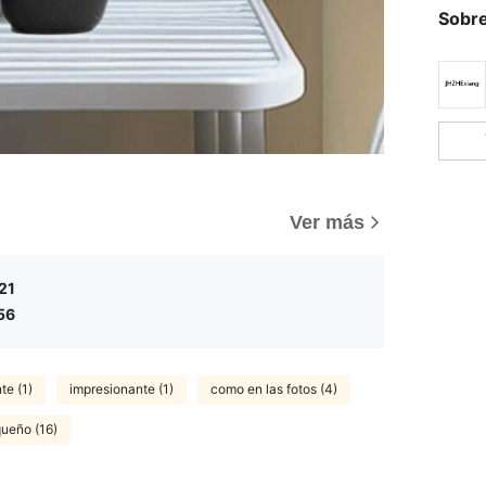
Sobre
Ver más
21
56
te (1)
impresionante (1)
como en las fotos (4)
ueño (16)