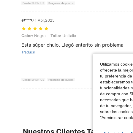
Desde SHEIN US
Programa de puntos
@***0
1 Apr,2025
Color: Negro, Talla: Unitalla
Color:
Negro
Talla:
Unitalla
Está súper chulo. Llegó enterito sin problema
Traducir
Utilizamos cookies
ofrecerte la mejo
tu preferencia de
Desde SHEIN US
Programa de puntos
estableceremos to
funcionalidades m
de compra con SH
Ver Más Re
necesarias que h
de tu navegador, 
sobre las cookies
"Administrar coo
Nuestros Clientes También Vie