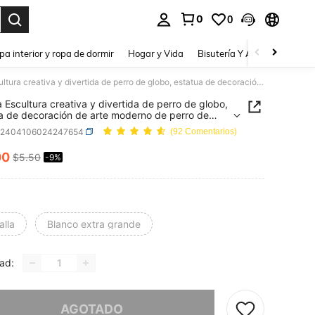
0
0
a. Press Enter to select.
pa interior y ropa de dormir
Hogar y Vida
Bisutería Y Accesorios
Be
1 pieza Escultura creativa y divertida de perro de globo, estatua de decoración de arte moderno de perro de globo acuclillado, adecuada para decoración interior de sala de estar, granja, dormitorio, oficina, gabinete, estante y armario, mejor regalo
a Escultura creativa y divertida de perro de globo,
a de decoración de arte moderno de perro de
acuclillado, adecuada para decoración interior de
h2404106024247654
(92 Comentarios)
 estar, granja, dormitorio, oficina, gabinete,
e y armario, mejor regalo
00
$5.50
-9%
ICE AND AVAILABILITY
alla
Blanco extra grande
ad:
imos, este producto está agotado.
AGOTADO