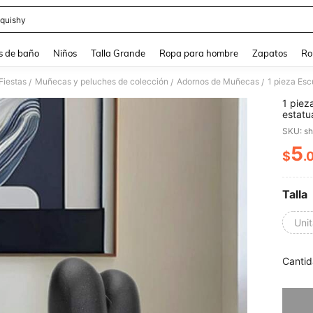
quishy
and down arrow keys to navigate search Búsqueda reciente and Busca y Encuentr
s de baño
Niños
Talla Grande
Ropa para hombre
Zapatos
Ro
Fiestas
Muñecas y peluches de colección
Adornos de Muñecas
/
/
/
1 piez
estatu
globo 
SKU: s
sala de
estant
5
$
.
PR
Talla
Unit
Cantid
Lo sent