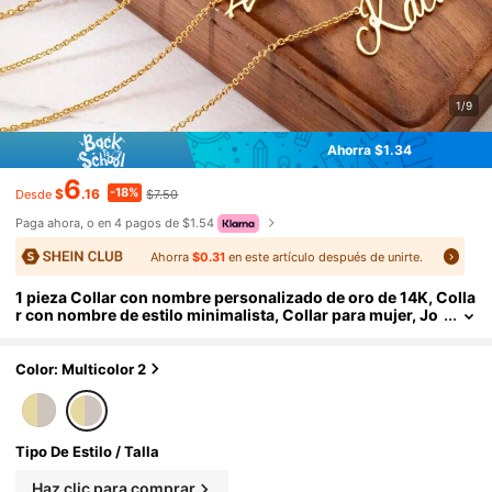
1/9
Ahorra $1.34
6
-18%
$
.16
$7.50
Desde
Paga ahora, o en 4 pagos de $1.54
Ahorra
$0.31
en este artículo después de unirte.
1 pieza Collar con nombre personalizado de oro de 14K, Colla
r con nombre de estilo minimalista, Collar para mujer, Jo
yería para mujer, Collar con nombre personalizado, Rega
lo sexy, Regalo de aniversario, Regalo del Día de la Madre par
a mujeres
Color: Multicolor 2
Tipo De Estilo / Talla
Haz clic para comprar