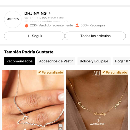
698 Seguidores
4.56
DHJINYING
c***7
pagó
Hace 1 día
k***2
seguido
Hace 1 día
22K+ Vendido recientemente
500+ Recompra
698 Seguidores
4.56
Seguir
Todos los artículos
698 Seguidores
4.56
También Podría Gustarte
Recomendados
Accesorios de Vestir
Bolsos y Equipaje
Hogar & 
698 Seguidores
4.56
698 Seguidores
4.56
698 Seguidores
4.56
698 Seguidores
4.56