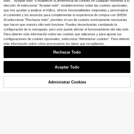
todo", "Aceptar todo" o establecer tu preferencia de cookies en cualquier momento a tu
elección. Al seleccionar "Aceptar todo", estableceremos todas las cookies opcionales,
que nos ayudan a analizar el tráfico, ofrecer funcionalidades mejoradas y personalizar
el contenido y los anuncios para complementar tu experiencia de compra con SHEIN.
Al seleccionar "Rechazar todo", permites el uso de cookies estrictamente necesarias
que hacen que nuestro sitio web funcione. Puedes desactivarlas cambiando la
configuración de tu navegador, pero esto puede afectar el funcionamiento del sitio web.
Para obtener más información sobre las cookies que utilizamos y para ajustar tus
configuraciones de cookies opcionales, selecciona "Administrar cookies". Para obtener
más información sobre cómo procesamos los datos que recopilamos,
Rechazar Todo
Collar con nombre personalizado de doble capa, collar con nombre estilo hip-hop con texto personalizable, con la primera letra y flores recortadas en forma de corazón.
Local
-71%
Aceptar Todo
9
$
.94
100+ vendidos
Al hacer clic en "Personalizar", accedes a estos Términos y Condiciones.
Envío Rápido
Administrar Cookies
Personalizar ahora
Ahorro de $1.12
1 pieza Collar personalizado de elefante con nombre en inglés, admite de 1 a 12 caracteres, cadena de acero inoxidable, adecuado como regalo de alta gama para amigos, compañeros de clase, graduación, Navidad, familia, Día de la Madre, San Valentín, cumpleaños, aniversario
-17%
5
$
.58