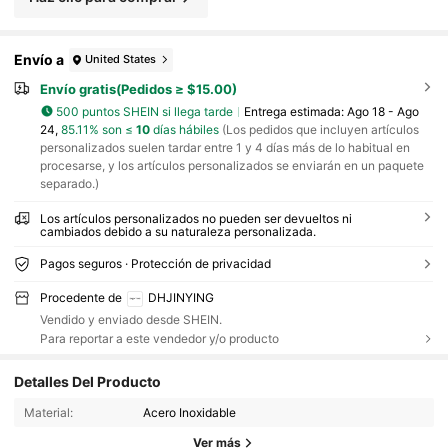
Envío a
United States
Envío gratis(Pedidos ≥ $15.00)
500 puntos SHEIN si llega tarde
Entrega estimada:
Ago 18 - Ago
24,
85.11% son ≤
10
días hábiles
(Los pedidos que incluyen artículos
personalizados suelen tardar entre 1 y 4 días más de lo habitual en
procesarse, y los artículos personalizados se enviarán en un paquete
separado.)
Los artículos personalizados no pueden ser devueltos ni
cambiados debido a su naturaleza personalizada.
Pagos seguros · Protección de privacidad
Procedente de
DHJINYING
Vendido y enviado desde SHEIN.
Para reportar a este vendedor y/o producto
698 Seguidores
4.56
Detalles Del Producto
Material:
Acero Inoxidable
698 Seguidores
4.56
Ver más