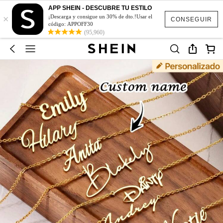
APP SHEIN - DESCUBRE TU ESTILO
×
¡Descarga y consigue un 30% de dto.!Usar el
CONSEGUIR
código: APPOFF30
(95,960)