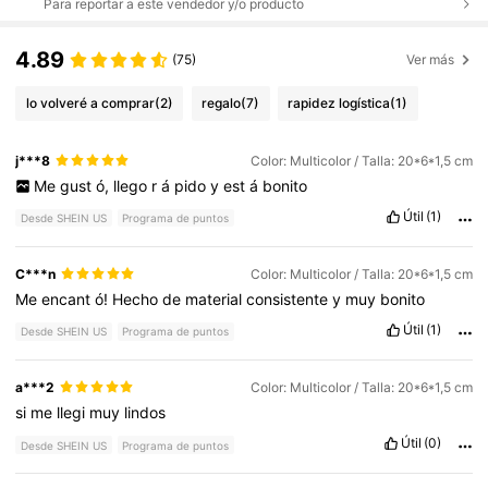
Para reportar a este vendedor y/o producto
4.89
(75)
Ver más
lo volveré a comprar
(2)
regalo
(7)
rapidez logística
(1)
j***8
Color: Multicolor / Talla: 20*6*1,5 cm
Me
gust
ó,
llego
r
á
pido
y
est
á
bonito
Útil
(1)
Desde SHEIN US
Programa de puntos
C***n
Color: Multicolor / Talla: 20*6*1,5 cm
Me
encant
ó!
Hecho
de
material
consistente
y
muy
bonito
Útil
(1)
Desde SHEIN US
Programa de puntos
a***2
Color: Multicolor / Talla: 20*6*1,5 cm
si
me
llegi
muy
lindos
Útil
(0)
Desde SHEIN US
Programa de puntos