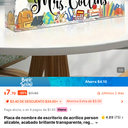
1/5
Ahorra $4.10
7
-35%
¡Últimos 2 días
$
.70
$11.80
Ahorros Extra de $3.00
$3.40 DE DESCUENTO $34.00+
Paga ahora, o en 4 pagos de $1.92
Placa de nombre de escritorio de acrílico person
4.89
(
75
)
alizable, acabado brillante transparente, reg
alo personalizado de agradecimiento para