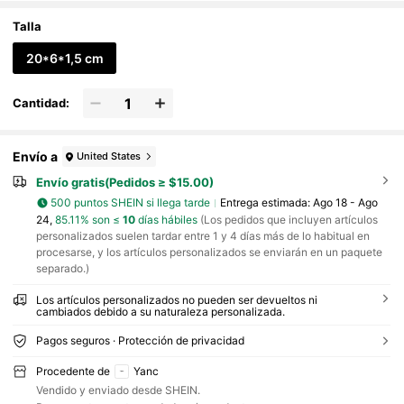
maestros, accesorio de escritorio de reconocim
iento de empleados, suministros escolares y de
Talla
oficina, decoración de oficina
20*6*1,5 cm
Cantidad:
Envío a
United States
Envío gratis(Pedidos ≥ $15.00)
500 puntos SHEIN si llega tarde
Entrega estimada:
Ago 18 - Ago
24,
85.11% son ≤
10
días hábiles
(Los pedidos que incluyen artículos
personalizados suelen tardar entre 1 y 4 días más de lo habitual en
procesarse, y los artículos personalizados se enviarán en un paquete
separado.)
Los artículos personalizados no pueden ser devueltos ni
cambiados debido a su naturaleza personalizada.
Pagos seguros · Protección de privacidad
Procedente de
Yanc
Vendido y enviado desde SHEIN.