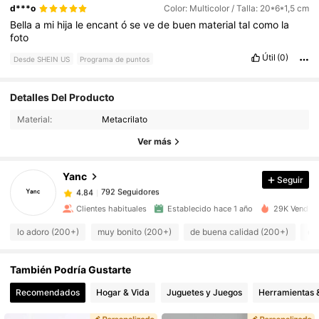
d***o
Color: Multicolor / Talla: 20*6*1,5 cm
Bella
a
mi
hija
le
encant
ó
se
ve
de
buen
material
tal
como
la
foto
Útil
(0)
Desde SHEIN US
Programa de puntos
792 Seguidores
4.84
Detalles Del Producto
Material:
Metacrilato
792 Seguidores
4.84
Ver más
Yanc
Seguir
792 Seguidores
4.84
c***b
pagó
Hace 1 día
Clientes habituales
Establecido hace 1 año
29K Vendido
792 Seguidores
4.84
lo adoro (200+)
muy bonito (200+)
de buena calidad (200+)
co
También Podría Gustarte
792 Seguidores
4.84
Recomendados
Hogar & Vida
Juguetes y Juegos
Herramientas &
792 Seguidores
4.84