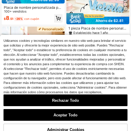
Placa de nombre personalizada par
a escritorio de oficina, diseño floral
100+ vendidos
y natural, material de acrílico transp
8
$
.51
-26%
con cupón
arente, placa de nombre personaliz
Ahorro de $2.81
ada para decoración de oficina, reg
alo personalizado, placa de nombre
1 pieza Placa de nombre personaliz
de acrílico personalizada con nomb
ada para el aula, etiqueta de nombr
Establecido hace 1 año
re y cargo, placa de nombre de acríl
e personalizada para el escritorio d
70+ vendidos
ico, regalo de graduación, útiles esc
el maestro con diseño temático esc
Utilizamos cookies y tecnologías similares en nuestro sitio web para brindar el servicio
6
olares, DIY
olar, regalo de agradecimiento para
$
.79
-29%
con cupón
que solicitas y ofrecerte la mejor experiencia de sitio web posible. Puedes "Rechazar
el maestro, suministros para el aula,
todo", "Aceptar todo" o establecer tu preferencia de cookies en cualquier momento a tu
letrero de nombre para el escritorio
elección. Al seleccionar "Aceptar todo", estableceremos todas las cookies opcionales,
de la oficina, placa de nombre de a
que nos ayudan a analizar el tráfico, ofrecer funcionalidades mejoradas y personalizar
crílico
el contenido y los anuncios para complementar tu experiencia de compra con SHEIN.
Al seleccionar "Rechazar todo", permites el uso de cookies estrictamente necesarias
que hacen que nuestro sitio web funcione. Puedes desactivarlas cambiando la
configuración de tu navegador, pero esto puede afectar el funcionamiento del sitio web.
Para obtener más información sobre las cookies que utilizamos y para ajustar tus
configuraciones de cookies opcionales, selecciona "Administrar cookies". Para obtener
más información sobre cómo procesamos los datos que recopilamos,
Rechazar Todo
Ahorro de $2.06
Ahorro de $2.82
1 pieza Placa de nombre personaliz
Aceptar Todo
ada de acrílico con malla para escri
Al hacer clic en "Personalizar", accedes a estos Términos y Condiciones.
11
Placa de nombre personalizada par
$
.94
-15%
torio de profesor, letrero de nombre
a escritorio - Regalos de agradecim
200+ vendidos
(100+)
personalizado con graffiti, decoraci
iento para empleados - Placa de no
Administrar Cookies
Personalizar ahora
ón de aula para profesor de jardín d