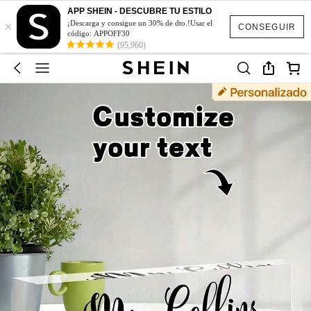
APP SHEIN - DESCUBRE TU ESTILO
×
¡Descarga y consigue un 30% de dto.!Usar el
CONSEGUIR
código: APPOFF30
(95,960)