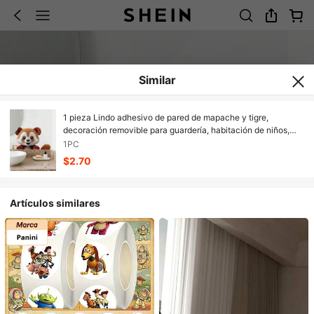
Similar
1 pieza Lindo adhesivo de pared de mapache y tigre,
decoración removible para guardería, habitación de niños,
dormitorio, escuela
1PC
$2.70
Artículos similares