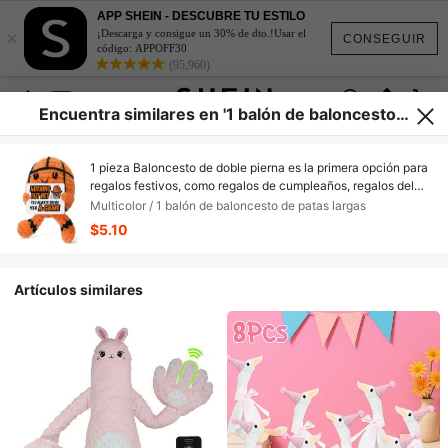
APP SHEIN - DESCUBRE TU ESTILO
×
¡Descarga y consigue un 30% de dto.!Usar el
CONSEGUIR
código: APPOFF30
(95,960)
Encuentra similares en '1 balón de baloncesto d
e patas largas'
1 pieza Baloncesto de doble pierna es la primera opción para
regalos festivos, como regalos de cumpleaños, regalos del
Día de San Valentín, regalos del Día de la Madre, regalos del
Multicolor / 1 balón de baloncesto de patas largas
Día del Padre, regalos de Navidad y regalos de Año Nuevo
$5.10
para amigos, familiares y colegas.
Artículos similares