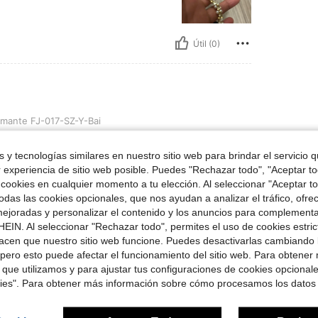
Útil (0)
J-017-SZ-Y-Bai
mante FJ-017-SZ-Y-Bai
 y tecnologías similares en nuestro sitio web para brindar el servicio qu
r experiencia de sitio web posible. Puedes "Rechazar todo", "Aceptar t
 cookies en cualquier momento a tu elección. Al seleccionar "Aceptar to
Útil (0)
das las cookies opcionales, que nos ayudan a analizar el tráfico, ofre
ejoradas y personalizar el contenido y los anuncios para complementa
EIN. Al seleccionar "Rechazar todo", permites el uso de cookies estri
señas
acen que nuestro sitio web funcione. Puedes desactivarlas cambiando 
pero esto puede afectar el funcionamiento del sitio web. Para obtener
 que utilizamos y para ajustar tus configuraciones de cookies opcional
kies". Para obtener más información sobre cómo procesamos los datos