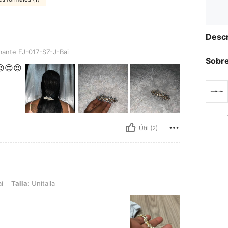
Descr
-017-SZ-J-Bai
ante FJ-017-SZ-J-Bai
Sobre
😍😍😍
Útil (2)
Unitalla
i
Talla:
Unitalla