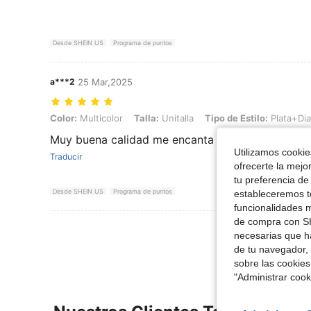
Desde SHEIN US
Programa de puntos
a***2
25 Mar,2025
Color: Multicolor, Talla: Unitalla, Tipo de Estilo: Plata+Diamante F
Color:
Multicolor
Talla:
Unitalla
Tipo de Estilo:
Plata+Dia
Muy buena calidad me encanta
Utilizamos cookies
Traducir
ofrecerte la mejo
tu preferencia de
Desde SHEIN US
Programa de puntos
estableceremos to
funcionalidades m
de compra con SH
Ver Más Re
necesarias que h
de tu navegador, 
sobre las cookies
"Administrar coo