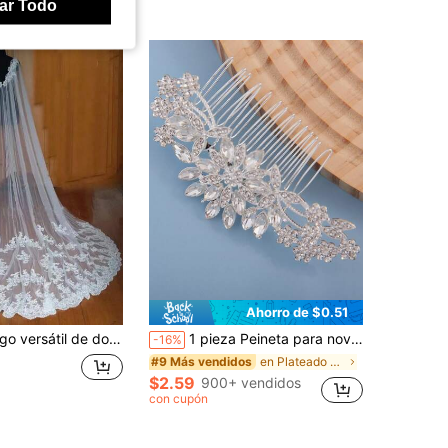
ar Todo
Ahorro de $0.51
o para vestido de novia, encaje hecho a mano estilo europeo & americano, DIY
1 pieza Peineta para novia con diseño elegante de flores de ciruelo, adecuada para banquetes de boda
-16%
en Plateado Tocados de novia
#9 Más vendidos
$2.59
900+ vendidos
con cupón