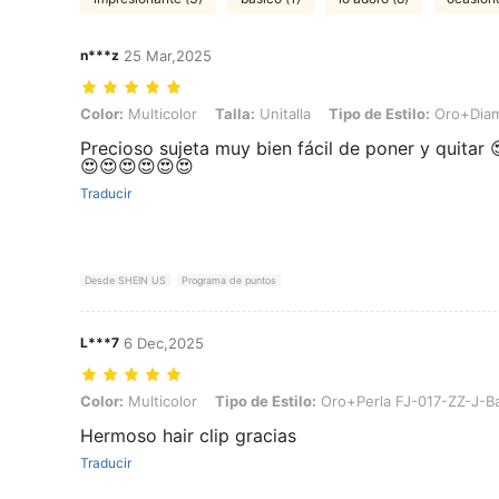
n***z
25 Mar,2025
Color: Multicolor, Talla: Unitalla, Tipo de Estilo: Oro+Diamante FJ
Color:
Multicolor
Talla:
Unitalla
Tipo de Estilo:
Oro+Diam
Precioso sujeta muy bien fácil de poner y quitar 
😍😍😍😍😍😍
Traducir
Desde SHEIN US
Programa de puntos
L***7
6 Dec,2025
Color: Multicolor, Tipo de Estilo: Oro+Perla FJ-017-ZZ-J-Bai, Talla: 
Color:
Multicolor
Tipo de Estilo:
Oro+Perla FJ-017-ZZ-J-Ba
Hermoso hair clip gracias
Traducir