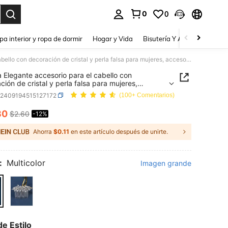
0
0
a. Press Enter to select.
pa interior y ropa de dormir
Hogar y Vida
Bisutería Y Accesorios
Be
1 pieza Elegante accesorio para el cabello con decoración de cristal y perla falsa para mujeres, accesorios de novia para el Día de San Valentín, accesorios para el cabello de boda
a Elegante accesorio para el cabello con
ción de cristal y perla falsa para mujeres,
rios de novia para el Día de San Valentín,
c2409194515127172
(100+ Comentarios)
rios para el cabello de boda
30
$2.60
-12%
ICE AND AVAILABILITY
Ahorra
$0.11
en este artículo después de unirte.
:
Multicolor
Imagen grande
de Estilo