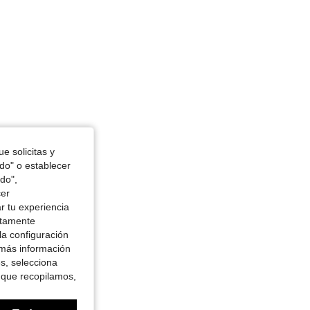
4.90
32
311
e solicitas y
odo" o establecer
do",
cer
r tu experiencia
ctamente
la configuración
 más información
es, selecciona
 que recopilamos,