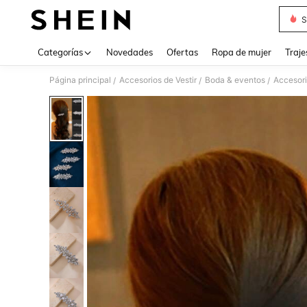
S
Use up 
Categorías
Novedades
Ofertas
Ropa de mujer
Traje
Página principal
Accesorios de Vestir
Boda & eventos
Accesori
/
/
/