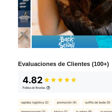
Evaluaciones de Clientes
(100+)
4.82
Política de Reseñas
rapidez logística (2)
promoción (4)
outfits de boda (5)
impresionante (3)
básico (1)
lo adoro (8)
ocasione