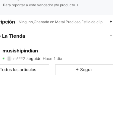
Para reportar a este vendedor y/o producto
4.90
32
311
ipción
Ninguno,Chapado en Metal Precioso,Estilo de clip
4.90
32
311
 La Tienda
4.90
32
311
musishipindian
m***2
seguido
Hace 1 día
4.90
32
311
Calificación
Artículos
Seguidores
Todos los artículos
Seguir
4.90
32
311
4.90
32
311
4.90
32
311
4.90
32
311
4.90
32
311