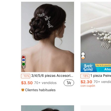
6
Aho
3/4/5/6 piezas Accesorios para el cabello de novia, Accesorios de boda de cristal para el cabello, Clips de cabello de novia hechos a mano con cristales para mujeres y damas de honor
1 pieza Peine de pelo con perlas falsas y cristales hecho a mano, acces
-10%
-18%
$2.30
70+ vendi
$3.50
70+ vendidos
con cupón
Clientes habituales