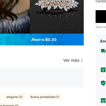
Cantid
Gana h
Ahorra $0.30
Env
Ver más
elegante (3)
Buena portabilidad (1)
s formales (1)