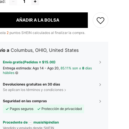
ad:
AÑADIR A LA BOLSA
asta
2
puntos SHEIN calculados al finalizar la compra.
ío a
Columbus, OHIO, United States
Envío gratis(Pedidos ≥ $15.00)
Entrega estimada:
Ago 14 - Ago 20,
85.11% son ≤
8
días
hábiles
Devoluciones gratuitas en 30 días
Se aplican los términos y condiciones
Seguridad en las compras
Pagos seguros
Protección de privacidad
Procedente de
musishipindian
Vendido y enviado desde SHEIN.