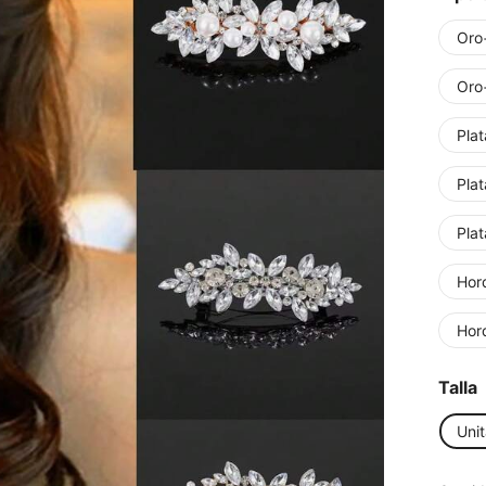
Oro
Oro
Pla
Pla
Pla
Horq
Horq
Talla
Unit