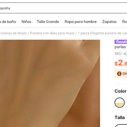
quishy
and down arrow keys to navigate search Búsqueda reciente and Busca y Encuentr
s de baño
Niños
Talla Grande
Ropa para hombre
Zapatos
Ro
ulseras de Mujer
Pulsera con dijes para mujer
/
/
perlas
simple
SKU: s
salida
2
$
.
PR
Color
Talla