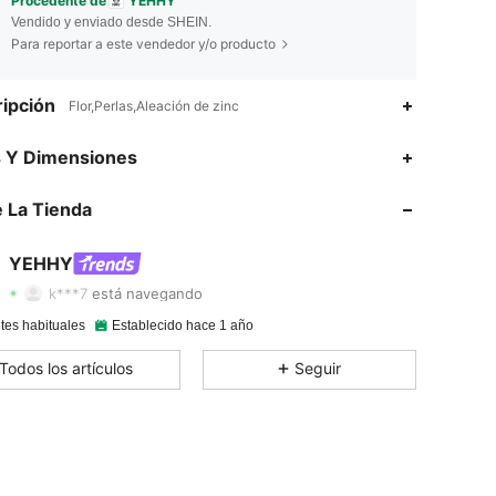
Procedente de
YEHHY
Vendido y enviado desde SHEIN.
Para reportar a este vendedor y/o producto
ipción
Flor,Perlas,Aleación de zinc
s Y Dimensiones
4.83
911
22K
 La Tienda
4.83
911
22K
YEHHY
k***7
está navegando
4.83
911
22K
tes habituales
Establecido hace 1 año
Todos los artículos
Seguir
4.83
911
22K
4.83
911
22K