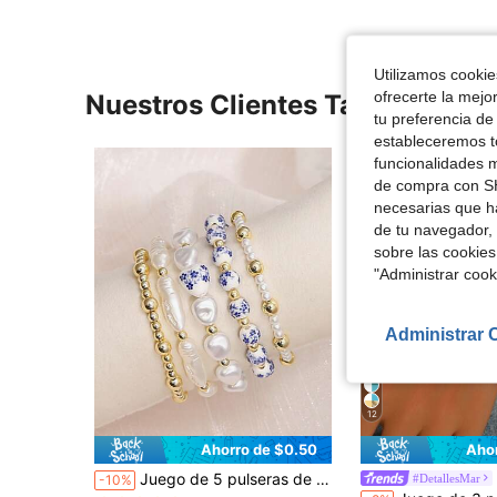
Utilizamos cookies
ofrecerte la mejo
Nuestros Clientes También Vie
tu preferencia de
estableceremos to
funcionalidades m
de compra con SH
necesarias que h
de tu navegador, 
sobre las cookies
"Administrar coo
Administrar 
12
Ahorro de $0.50
Aho
¡Casi agotado!
Juego de 5 pulseras de varias capas estilo boho, de porcelana azul y blanca, con perlas barrocas falsas y cuentas doradas, adecuado para joyería de verano para mujeres
#DetallesMar
-10%
(100+)