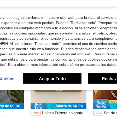
 y tecnologías similares en nuestro sitio web para brindar el servicio qu
r experiencia de sitio web posible. Puedes "Rechazar todo", "Aceptar t
ron
 cookies en cualquier momento a tu elección. Al seleccionar "Aceptar to
das las cookies opcionales, que nos ayudan a analizar el tráfico, ofre
ejoradas y personalizar el contenido y los anuncios para complementa
EIN. Al seleccionar "Rechazar todo", permites el uso de cookies estri
acen que nuestro sitio web funcione. Puedes desactivarlas cambiando 
pero esto puede afectar el funcionamiento del sitio web. Para obtener
 que utilizamos y para ajustar tus configuraciones de cookies opcional
kies". Para obtener más información sobre cómo procesamos los datos
Cookies
Aceptar Todo
Rechaz
16
rro de $0.30
Ahorro de $0.96
1 pieza Pulsera colgante DIY de estilo de vacaciones en la playa con estrella de mar, concha marina y cola de pez, esquema de color azul océano, perfecta para usar en verano, diseñada para mujeres (sin caja)
Set de 5 piezas de pulseras de moda: pulsera exagerada minimalista vintage con mon
-20%
-22%