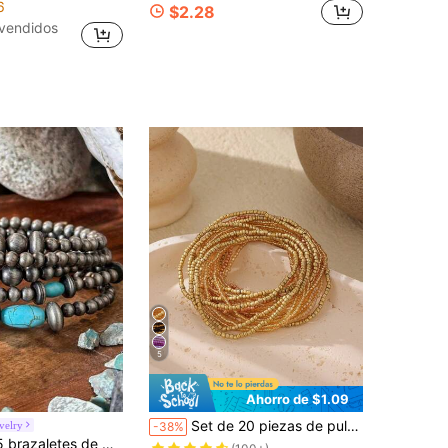
6
$2.28
vendidos
5
Ahorro de $1.09
¡Casi agotado!
Set de 20 piezas de pulseras apilables con cuentas de estilo bohemio y coloridas para niñas
velry
-38%
(100+)
en Metal precioso chapado Pulseras De Mujer
dos
has a mano con perlas, pulseras elásticas de cuentas de plata vintage, pulseras para chicas occidentales, joyería bohemia, adecuados para varias combinaciones o regalos festivos