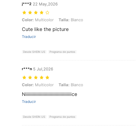
j***2
22 May,2026
Color: Multicolor, Talla: Blanco
Color:
Multicolor
Talla:
Blanco
Cute like the picture
Traducir
Desde SHEIN US
Programa de puntos
r***n
5 Jul,2026
Color: Multicolor, Talla: Blanco
Color:
Multicolor
Talla:
Blanco
Niiiiiiiiiiiiiiiiiiiiiiiiiiiiiiiiiiiiiice
Traducir
Desde SHEIN US
Programa de puntos