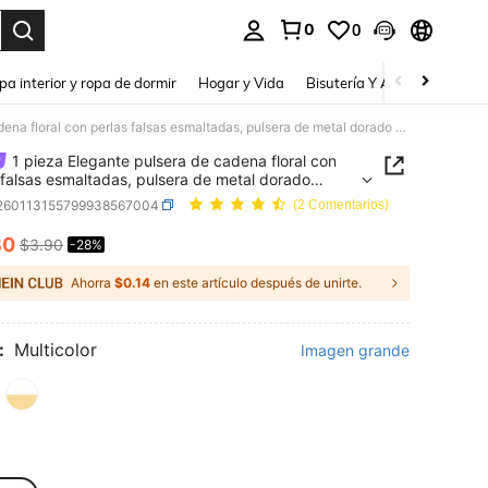
0
0
a. Press Enter to select.
pa interior y ropa de dormir
Hogar y Vida
Bisutería Y Accesorios
Be
1 pieza Elegante pulsera de cadena floral con perlas falsas esmaltadas, pulsera de metal dorado simple y versátil adecuada para uso diario, decoración, salidas y sesiones de fotos
1 pieza Elegante pulsera de cadena floral con
 falsas esmaltadas, pulsera de metal dorado
 y versátil adecuada para uso diario, decoración,
j260113155799938567004
(2 Comentarios)
s y sesiones de fotos
80
$3.90
-28%
ICE AND AVAILABILITY
Ahorra
$0.14
en este artículo después de unirte.
:
Multicolor
Imagen grande