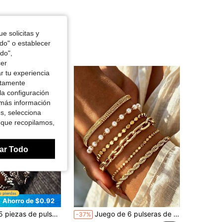
e solicitas y
odo" o establecer
do",
cer
r tu experiencia
ctamente
la configuración
 más información
es, selecciona
 que recopilamos,
ar Todo
Ahorro de $0.92
eda, pulsera ancha con forma de corazón, pulsera de cadena gruesa, pulsera con cuentas, adecuado para citas, vacaciones, uso diario, fiestas, regalo de vacaciones para mujeres
Juego de 6 pulseras de cadena de metal para mujer, estilo retro elegante, adecuado para vacaciones, fiestas, regalos, uso diario
-37%