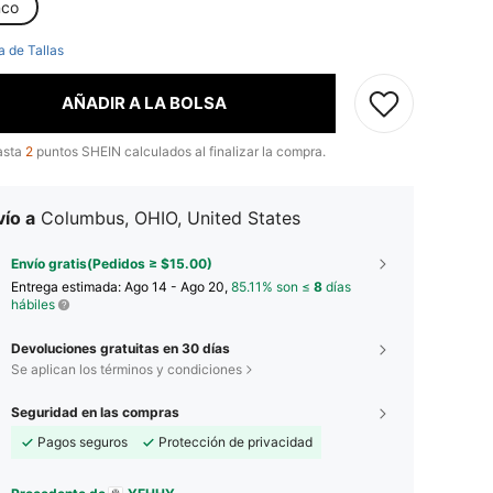
nco
a de Tallas
AÑADIR A LA BOLSA
asta
2
puntos SHEIN calculados al finalizar la compra.
ío a
Columbus, OHIO, United States
Envío gratis(Pedidos ≥ $15.00)
Entrega estimada:
Ago 14 - Ago 20,
85.11% son ≤
8
días
hábiles
Devoluciones gratuitas en 30 días
Se aplican los términos y condiciones
Seguridad en las compras
Pagos seguros
Protección de privacidad