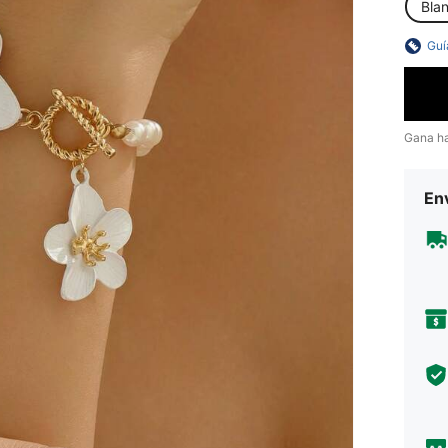
Bla
Guí
Gana h
Env