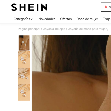
S
Use up 
Categorías
Novedades
Ofertas
Ropa de mujer
Traje
Página principal
Joyas & Relojes
Joyería de moda para mujer
P
/
/
/