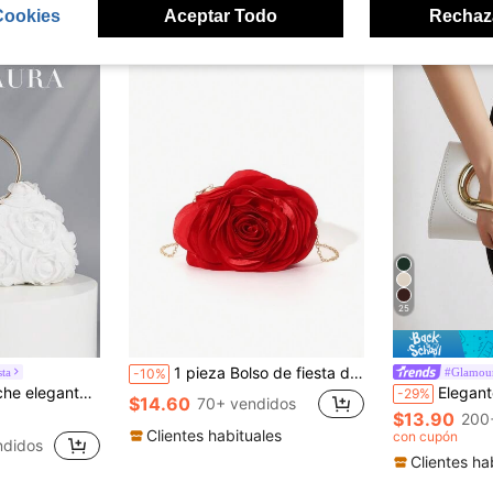
ron
Cookies
Aceptar Todo
Rechaz
25
1 pieza Bolso de fiesta de seda vintage elegante y romántico de unicolor, decorado con flores para mujeres, ideal para bodas, fiestas y eventos de noche, bolso perfecto para fiestas, bodas, bailes de graduación, cenas y banquetes, combina con vestidos de fiesta, de graduación, de graduación y vestidos de lentejuelas para San Valentín, artículo esencial para bodas
ta
#Glamour
-10%
 embrague de unicolor, bolso de novia (patrón al azar), adecuado como regalo de vacaciones para el Día de San Valentín
Elegante bolso de mano grande de mujer de mater
-29%
$14.60
70+ vendidos
$13.90
200
Clientes habituales
con cupón
ndidos
Clientes ha