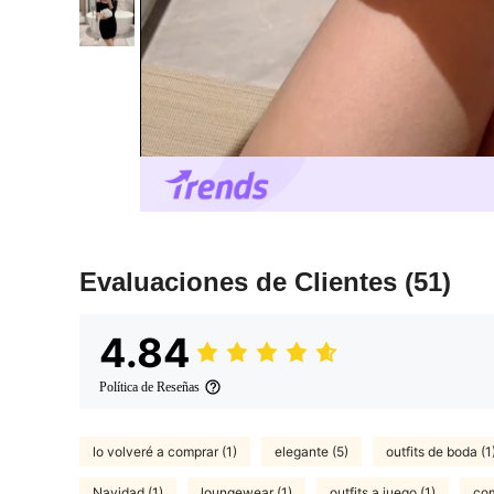
Evaluaciones de Clientes
(51)
4.84
Política de Reseñas
lo volveré a comprar (1)
elegante (5)
outfits de boda (1
Navidad (1)
loungewear (1)
outfits a juego (1)
com