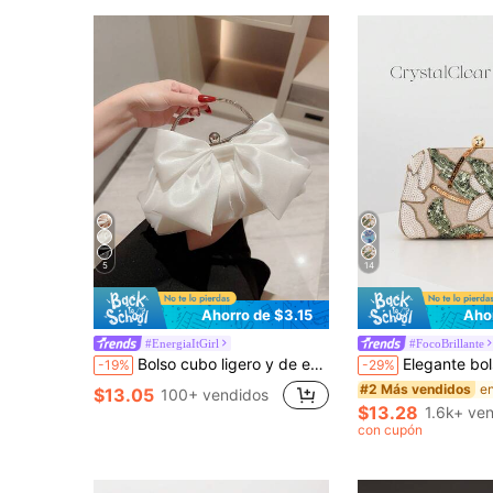
5
14
Ahorro de $3.15
Aho
#EnergiaItGirl
#FocoBrillante
Bolso cubo ligero y de estilo casual de negocios con decoración de rhinestones, diseño de cordón de cierre, bolso transparente con cuentas de imitación, bolso de noche elegante y exquisito de lujo discreto con rhinestones, perfecto para fiesta, cena/banquete, Navidad, Día de San Valentín, ideal para combinar con vestidos de fiesta, de novia, de graduación, de cóctel y con lentejuelas
Elegante bolso de mano cruzado con patchwork de hojas y flores multicolor
-19%
-29%
#2 Más vendidos
$13.05
100+ vendidos
$13.28
1.6k+ ve
con cupón