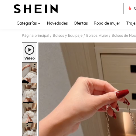
S
Use up 
Categorías
Novedades
Ofertas
Ropa de mujer
Traje
Página principal
Bolsos y Equipaje
Bolsos Mujer
Bolsos de Noc
/
/
/
Video