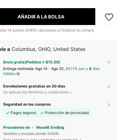
AÑADIR A LA BOLSA
asta
14
puntos SHEIN calculados al finalizar la compra.
ío a
Columbus, OHIO, United States
Envío gratis(Pedidos ≥ $15.00)
Entrega estimada:
Ago 14 - Ago 20,
85.11% son ≤
8
días
hábiles
Devoluciones gratuitas en 30 días
Se aplican los términos y condiciones
Seguridad en las compras
Pagos seguros
Protección de privacidad
Procedente de
Moonlit EveBag
Vendido y enviado desde SHEIN.
Para reportar a este vendedor y/o producto