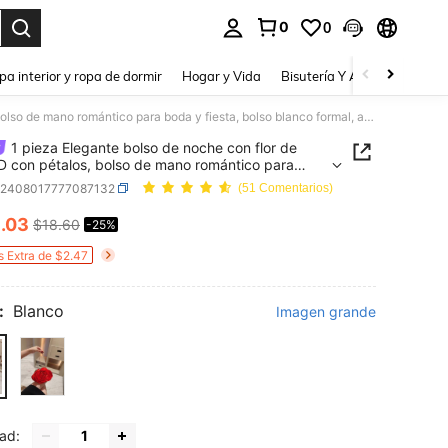
0
0
a. Press Enter to select.
pa interior y ropa de dormir
Hogar y Vida
Bisutería Y Accesorios
Be
1 pieza Elegante bolso de noche con flor de rosa 3D con pétalos, bolso de mano romántico para boda y fiesta, bolso blanco formal, accesorio de lujo para vestido formal, adecuado para citas, reuniones de San Valentín, elementos esenciales de boda, que combina perfectamente con vestido de graduación y vestidos de fiesta
1 pieza Elegante bolso de noche con flor de
D con pétalos, bolso de mano romántico para
 fiesta, bolso blanco formal, accesorio de lujo
g2408017777087132
(51 Comentarios)
estido formal, adecuado para citas, reuniones de
4
lentín, elementos esenciales de boda, que
.03
$18.60
-25%
ICE AND AVAILABILITY
a perfectamente con vestido de graduación y
os de fiesta
s Extra de $2.47
:
Blanco
Imagen grande
ad: