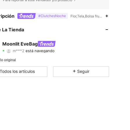
ipción
#ClutchesNoche
Flor,Tela,Bolsa fruncido
4.91
305
90K
 La Tienda
4.91
305
90K
Moonlit EveBag
m***2
está navegando
4.91
305
90K
Calificación
Artículos
Seguidores
o original
4.91
305
90K
Todos los artículos
Seguir
4.91
305
90K
4.91
305
90K
4.91
305
90K