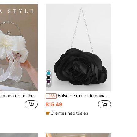
5
so de novia y dama de honor para boda, bolso cruzado de lujo romántico para fiestas para mujeres, adecuado para eventos formales de noche, celebraciones festivas, bailes de graduación, citas
Bolso de mano de novia con estampado floral, bolso formal, bolso de mano para boda, bolso de noche para mujer, bolso de mano elegante con estampado floral para el Día de San Valentín
-15%
$15.49
Clientes habituales