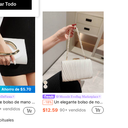
ar Todo
Ahorro de $5.70
DeFiesta
Moonlit EveBag Marketplace
ial PU, bolso de noche, con cadena desmontable, adecuado para bodas, fiestas, banquetes y otras ocasiones
Un elegante bolso de noche con forma de caja y un diseño de lujo discreto con pliegues, adornado con perlas falsas. Se puede llevar en la mano o con una correa de cadena. Ideal para bailes de graduación y eventos de noche. Bolso de novia Tready, perfecto para fiestas, bodas, bailes de graduación, cenas/banquetes, que combina con vestidos de novia, vestidos de gala, vestidos de baile de graduación, vestidos de cumpleaños, vestidos de fiesta, un elemento esencial para la boda.
-18%
+ vendidos
$12.59
90+ vendidos
bituales