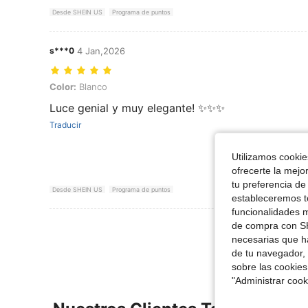
Desde SHEIN US
Programa de puntos
s***0
4 Jan,2026
Color: Blanco
Color:
Blanco
Luce genial y muy elegante! ✨✨✨
Traducir
Utilizamos cookies
ofrecerte la mejo
tu preferencia de
Desde SHEIN US
Programa de puntos
estableceremos to
funcionalidades m
Ver Más Re
de compra con SH
necesarias que h
de tu navegador, 
sobre las cookies
"Administrar coo