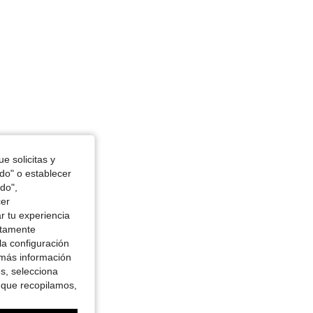
e solicitas y
odo" o establecer
do",
cer
r tu experiencia
ctamente
la configuración
 más información
es, selecciona
 que recopilamos,