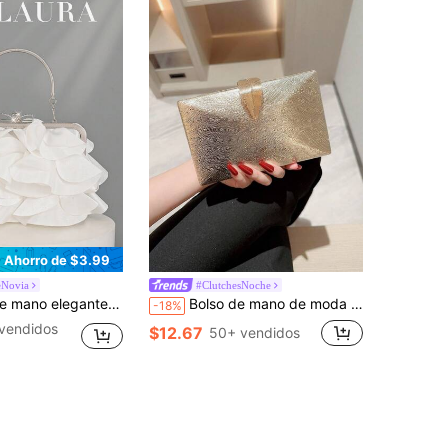
Ahorro de $3.99
eNovia
#ClutchesNoche
lAura para mujer, bolso con volantes adecuado para vestido de noche, apto para boda/vacaciones/fiesta formal/baile de graduación, incluye cadena
Bolso de mano de moda para mujer Moonlit EveBag de caja metálica con hebilla de hoja brillante, bolsa de mano o de cadena para prom, fiesta, boda o baile
-18%
vendidos
$12.67
50+ vendidos