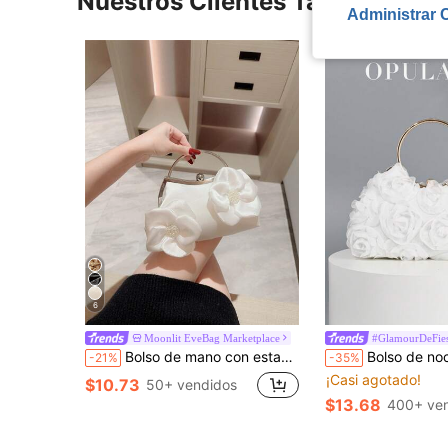
Nuestros Clientes También Vie
Administrar 
6
Moonlit EveBag Marketplace
#GlamourDeFies
Bolso de mano con estampado floral vintage, adecuado para asistir a eventos formales y fiestas, bolsos de fiesta elegantes, perfectos para fiestas, bodas, bailes de graduación, cenas/banquetes
Bolso de noche elegante OpulAura con diseño de flor de rosa, bolso formal para fiesta de mujer, bolso de hombro para chicas dulces,
-21%
-35%
¡Casi agotado!
$10.73
50+ vendidos
$13.68
400+ ve