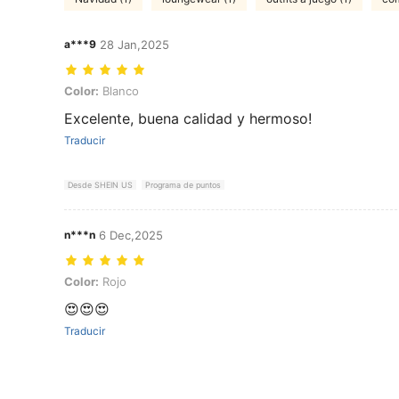
a***9
28 Jan,2025
Color: Blanco
Color:
Blanco
Excelente, buena calidad y hermoso!
Traducir
Desde SHEIN US
Programa de puntos
n***n
6 Dec,2025
Color: Rojo
Color:
Rojo
😍😍😍
Traducir