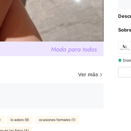
Descr
Sobre
Diseñ
Ver más
)
lo adoro (9)
ocasiones formales (1)
o en las fotos (4)