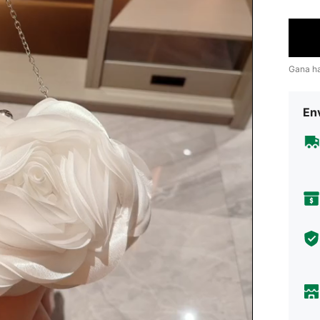
Gana h
Env