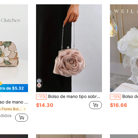
rro de $5.32
Bolso de mano tipo sobre elegante con flor de rosa blanca para eventos formales, fiestas, bodas, bailes de graduación. Bolso de novia con cadena, ideal para fiestas, bodas, cenas y banquetes. Combina perfectamente con vestidos de fiesta, de noche y de lentejuelas.
Bolso de mano de noche blanco con lazo de rosa 3D y asa de anillo de metal, elegante bol
-11%
-15%
 brillante, para boda, con patrón aleatorio, para novia, regalo perfecto
$14.30
$16.66
en Flores Bolsos De Noche Para Mujer
ndidos