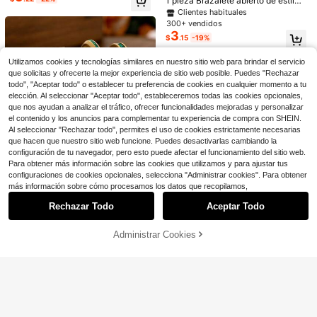
1 pieza Brazalete abierto de estilo
1 pieza Brazalete abierto de lujo co
te multicolor con diseño geométrico
vintage de lujo Y2K con capas de c
Clientes habituales
5
Clientes habituales
Clientes habituales
n gota de agua de circonita para mu
$
.74
-21%
cuadrilátero
olores, bohemio y elegante para pri
jer, diseño de nicho de estilo de alta
5
300+ vendidos
¡Casi agotado!
¡Casi agotado!
$
.44
-16%
mavera para mujeres, adecuado pa
gama, accesorio versátil para el uso
3
Clientes habituales
$
.15
-19%
ra bodas, fiestas, reuniones, té de l
diario y el transporte
¡Casi agotado!
a tarde, mejores amigas, vacacione
s hermosas, citas, celebraciones de
Utilizamos cookies y tecnologías similares en nuestro sitio web para brindar el servicio
días festivos, uso diario
que solicitas y ofrecerte la mejor experiencia de sitio web posible. Puedes "Rechazar
todo", "Aceptar todo" o establecer tu preferencia de cookies en cualquier momento a tu
elección. Al seleccionar "Aceptar todo", estableceremos todas las cookies opcionales,
que nos ayudan a analizar el tráfico, ofrecer funcionalidades mejoradas y personalizar
el contenido y los anuncios para complementar tu experiencia de compra con SHEIN.
Al seleccionar "Rechazar todo", permites el uso de cookies estrictamente necesarias
que hacen que nuestro sitio web funcione. Puedes desactivarlas cambiando la
configuración de tu navegador, pero esto puede afectar el funcionamiento del sitio web.
Para obtener más información sobre las cookies que utilizamos y para ajustar tus
configuraciones de cookies opcionales, selecciona "Administrar cookies". Para obtener
Mostrar artículos similares con stock
Ver todo
más información sobre cómo procesamos los datos que recopilamos,
Rechazar Todo
Aceptar Todo
Lo sentimos, este producto está agotado.
Ahorro de $0.58
4/1 Pieza Nuevo Conjunto de Joya
Administrar Cookies
2
AGOTADO
s de Pulsera de Mujer de Acero Ino
$
.52
-19%
Ahorro de $0.98
xidable de Alta Calidad con Zirconi
Juego de 3 pulseras de cadena con
a Geométrica Verde, Chapado en O
circonita cúbica e incrustaciones d
100+ vendidos
Juego de pulsera de acero inoxidab
ro de 18K, Pulsera de Trébol de Cua
#EstiloFemmeDeLos80
e strass, delicadas y minimalistas, a
3
le chapado en oro de 18K con trébol
60+ vendidos
$
.53
-12%
tro Hojas de Moda, Apilable o para
decuadas para uso diario de mujer,
1 pieza Pulsera elástica con estrell
y cristal, brazalete abierto de cobre
3
Usar Sola, Zirconia Brillante, Resist
$
.92
-20%
citas, fiestas, reuniones, capas y co
a y corazón, pulsera de acero inoxi
chapado en oro de 14K con trébol r
Clientes habituales
ente a la Decoloración, Apilable o p
mbinaciones
dable color oro/plata para mujer, us
etorcido y circonita cúbica
200+ vendidos
ara Usar Sola, Joyas de Mujer, Acc
o diario, fiesta, boda, regalo de joye
3
esorios, Apilable, Adecuado para R