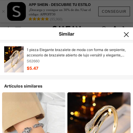
APP SHEIN - DESCUBRE TU ESTILO
×
¡Descarga y consigue un 30% de dto.!Usar el
CONSEGUIR
código: APPOFF30
(95,960)
Similar
1 pieza Elegante brazalete de moda con forma de serpiente,
accesorio de brazalete abierto de lujo versátil y elegante,
adecuado para uso diario y ocasiones formales
S62660
$5.47
Artículos similares