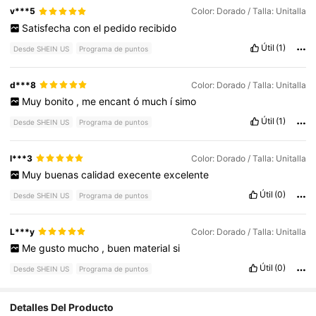
v***5
Color: Dorado / Talla: Unitalla
Satisfecha
con
el
pedido
recibido
Útil
(1)
Desde SHEIN US
Programa de puntos
d***8
Color: Dorado / Talla: Unitalla
Muy
bonito
,
me
encant
ó
much
í
simo
Útil
(1)
Desde SHEIN US
Programa de puntos
l***3
Color: Dorado / Talla: Unitalla
Muy
buenas
calidad
execente
excelente
Útil
(0)
Desde SHEIN US
Programa de puntos
L***y
Color: Dorado / Talla: Unitalla
Me
gusto
mucho
,
buen
material
si
Útil
(0)
Desde SHEIN US
Programa de puntos
Detalles Del Producto
1.1K Seguidores
4.77