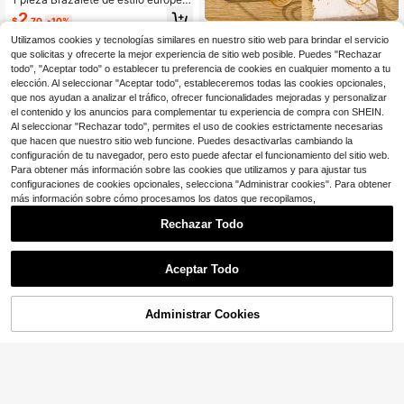
y americano personalizado con mar
2
$
.70
-10%
iposa exagerada asimétrica de alta
Colección de 4 piezas de brazalete
gama minimalista, joyería de nicho
Utilizamos cookies y tecnologías similares en nuestro sitio web para brindar el servicio
s abiertos de estilo europeo y ameri
1
estilo frío único, adecuado para uso
que solicitas y ofrecerte la mejor experiencia de sitio web posible. Puedes "Rechazar
$
.97
-18%
cano en color dorado, brazalete an
diario o fiestas de mujeres
todo", "Aceptar todo" o establecer tu preferencia de cookies en cualquier momento a tu
cho de brazo con diseño de gota de
agua espiral multicapa personaliza
elección. Al seleccionar "Aceptar todo", estableceremos todas las cookies opcionales,
do, brazalete de brazo superior de
que nos ayudan a analizar el tráfico, ofrecer funcionalidades mejoradas y personalizar
metal ajustable para mujeres, acces
el contenido y los anuncios para complementar tu experiencia de compra con SHEIN.
orio de brazo minimalista y versátil
Al seleccionar "Rechazar todo", permites el uso de cookies estrictamente necesarias
que hacen que nuestro sitio web funcione. Puedes desactivarlas cambiando la
Mostrar artículos similares con stock en '
Unitalla
'
Ver todo
configuración de tu navegador, pero esto puede afectar el funcionamiento del sitio web.
Para obtener más información sobre las cookies que utilizamos y para ajustar tus
configuraciones de cookies opcionales, selecciona "Administrar cookies". Para obtener
más información sobre cómo procesamos los datos que recopilamos,
Rechazar Todo
Aceptar Todo
Lo sentimos, este producto está agotado.
Administrar Cookies
1 pieza Cadena corporal sexy de m
AGOTADO
Ahorro de $0.52
ujer con diseño cruzado y multicap
¡Casi agotado!
a, cadena de cintura minimalista co
80+ vendidos
1 pieza Brazalete de metal geométri
n cuentas, accesorio de moda, esen
co asimétrico ajustable abierto, dise
2
1
cial para fiesta de playa de verano
$
.65
-9%
$
.98
-21%
ño de cruz exagerado para mujeres,
adecuado para uso diario y vacacio
nes