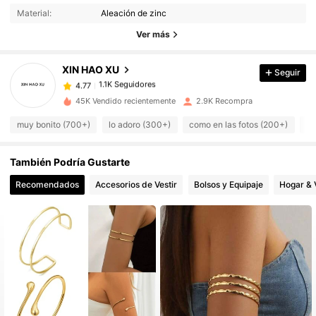
Material:
Aleación de zinc
Ver más
1.1K Seguidores
4.77
XIN HAO XU
Seguir
1.1K Seguidores
4.77
45K Vendido recientemente
2.9K Recompra
muy bonito (700+)
lo adoro (300+)
como en las fotos (200+)
de
1.1K Seguidores
4.77
También Podría Gustarte
1.1K Seguidores
4.77
Recomendados
Accesorios de Vestir
Bolsos y Equipaje
Hogar & 
1.1K Seguidores
4.77
1.1K Seguidores
4.77
1.1K Seguidores
4.77