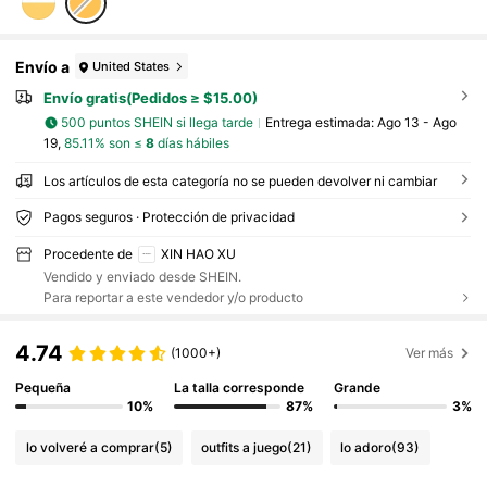
Envío a
United States
Envío gratis(Pedidos ≥ $15.00)
500 puntos SHEIN si llega tarde
Entrega estimada:
Ago 13 - Ago
19,
85.11% son ≤
8
días hábiles
Los artículos de esta categoría no se pueden devolver ni cambiar
Pagos seguros · Protección de privacidad
Procedente de
XIN HAO XU
Vendido y enviado desde SHEIN.
Para reportar a este vendedor y/o producto
4.74
(1000+)
Ver más
Pequeña
La talla corresponde
Grande
10%
87%
3%
lo volveré a comprar
(5)
outfits a juego
(21)
lo adoro
(93)