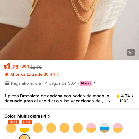
1/3
1
$
.76
-30%
$2.50
Ahorros Extra de $0.44
Paga ahora, o en 4 pagos de $0.44
1 pieza Brazalete de cadena con borlas de moda, a
4.74
decuado para el uso diario y las vacaciones de
(1000+)
verano de las mujeres
Color: Multicolores 4