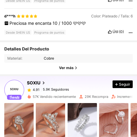
Desde SHEIN US
Programa de puntos
d***h
Color: Plateado / Talla: 6
Preciosa
me
encanta
10
/
1000
🩷🩷🩷
Útil
(0)
Desde SHEIN US
Programa de puntos
Detalles Del Producto
5.9K Seguidores
4.91
Material:
Cobre
Ver más
5.9K Seguidores
4.91
SOXIU
Seguir
5.9K Seguidores
4.91
g***4
pagó
Hace 14 horas
57K Vendido recientemente
29K Recompra
Incremento 
5.9K Seguidores
4.91
5.9K Seguidores
4.91