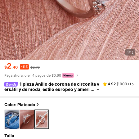
1/12
2
-11%
$
.40
$2.70
Paga ahora, o en 4 pagos de $0.60
1 pieza Anillo de corona de circonita v
4.92
(
1000+
)
ersátil y de moda, estilo europeo y ameri
cano, regalo para mujeres en el Día de Sa
n Valentín, Día de la Madre, cumpleaños, fies
ta
Color: Plateado
Talla