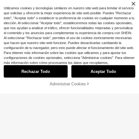
Clientes habituales
Utilizamos cookies y tecnologías similares en nuestro sitio web para brindar el servicio
que solicitas y ofrecerte la mejor experiencia de sitio web posible. Puedes "Rechazar
todo", "Aceptar todo" o establecer tu preferencia de cookies en cualquier momento a tu
elección. Al seleccionar "Aceptar todo", estableceremos todas las cookies opcionales,
que nos ayudan a analizar el tráfico, ofrecer funcionalidades mejoradas y personalizar
Mostrar artículos similares con stock
Ver todo
el contenido y los anuncios para complementar tu experiencia de compra con SHEIN.
Al seleccionar "Rechazar todo", permites el uso de cookies estrictamente necesarias
que hacen que nuestro sitio web funcione. Puedes desactivarlas cambiando la
#1 Más vendidos
en Diamante de imitación Anillos De Mujer
configuración de tu navegador, pero esto puede afectar el funcionamiento del sitio web.
¡Casi agotado!
Para obtener más información sobre las cookies que utilizamos y para ajustar tus
#1 Más vendidos
#1 Más vendidos
en Diamante de imitación Anillos De Mujer
en Diamante de imitación Anillos De Mujer
1 pieza Anillo elegante y sofisticado
configuraciones de cookies opcionales, selecciona "Administrar cookies". Para obtener
para mujer con circonita cúbica sint
¡Casi agotado!
¡Casi agotado!
más información sobre cómo procesamos los datos que recopilamos,
ética enchapada en plata y brillant
4.7k+ vendidos
#1 Más vendidos
en Diamante de imitación Anillos De Mujer
e, ideal para uso diario y como regal
Rechazar Todo
Aceptar Todo
Lo sentimos, este producto está agotado.
¡Casi agotado!
1
1 pieza Anillo de Virgen María huec
o para familiares y amigos
$
.84
-12%
o y de moda, accesorio de joyería e
¡Casi agotado!
spiritual y de fe como regalo para tu
Administrar Cookies
1.7k+ vendidos
AGOTADO
ser querido
1
$
.86
-11%