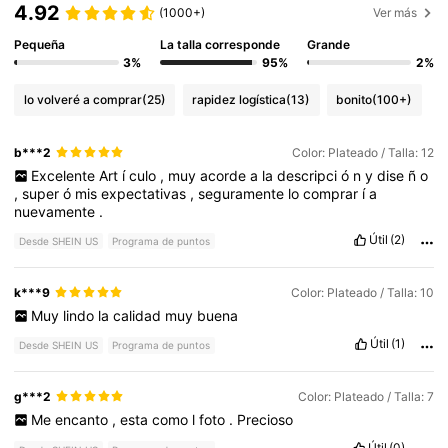
4.92
(1000+)
Ver más
Pequeña
La talla corresponde
Grande
3%
95%
2%
lo volveré a comprar
(25)
rapidez logística
(13)
bonito
(100+)
b***2
Color: Plateado / Talla: 12
Excelente
Art
í
culo
,
muy
acorde
a
la
descripci
ó
n
y
dise
ñ
o
,
super
ó
mis
expectativas
,
seguramente
lo
comprar
í
a
nuevamente
.
Útil
(2)
Desde SHEIN US
Programa de puntos
k***9
Color: Plateado / Talla: 10
Muy
lindo
la
calidad
muy
buena
Útil
(1)
Desde SHEIN US
Programa de puntos
g***2
Color: Plateado / Talla: 7
Me
encanto
,
esta
como
l
foto
.
Precioso
Útil
(0)