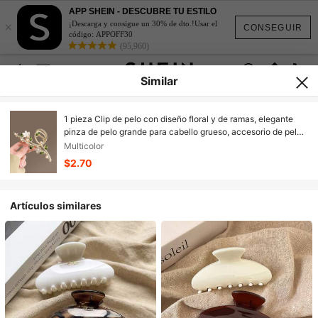
APP SHEIN - DESCUBRE TU ESTILO
×
¡Descarga y consigue un 30% de dto.!Usar el
CONSEGUIR
código: APPOFF30
(95,960)
Similar
1 pieza Clip de pelo con diseño floral y de ramas, elegante
pinza de pelo grande para cabello grueso, accesorio de pelo
de aleación metálica, pinza de pelo con flor de moda para
Multicolor
primavera/verano
$2.70
Artículos similares