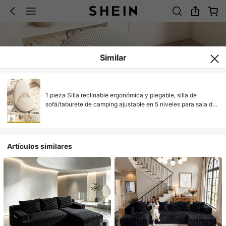
Similar
1 pieza Silla reclinable ergonómica y plegable, silla de
sofá/taburete de camping ajustable en 5 niveles para sala de
estar y camping al aire libre, silla de piso plegable
Artículos similares