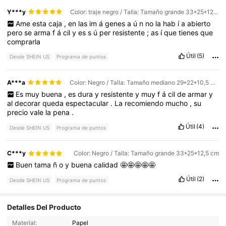
Y***y
Color: traje negro / Talla: Tamaño grande 33*25*12,5 cm
Ame
esta
caja
,
en
las
im
á
genes
a
ú
n
no
la
hab
í
a
abierto
pero
se
arma
f
á
cil
y
es
s
ú
per
resistente
;
as
í
que
tienes
que
comprarla
Útil
(5)
Desde SHEIN US
Programa de puntos
A***a
Color: Negro / Talla: Tamaño mediano 29*22*10,5 cm
Es
muy
buena
,
es
dura
y
resistente
y
muy
f
á
cil
de
armar
y
al
decorar
queda
espectacular
.
La
recomiendo
mucho
,
su
precio
vale
la
pena
.
Útil
(4)
Desde SHEIN US
Programa de puntos
C***y
Color: Negro / Talla: Tamaño grande 33*25*12,5 cm
Buen
tama
ñ
o
y
buena
calidad
🤩🤩🤩🤩🤩
Útil
(2)
Desde SHEIN US
Programa de puntos
1.4K Seguidores
4.90
Detalles Del Producto
Material:
Papel