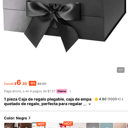
1/7
6
-9%
$
.30
$6.90
Desde
Paga ahora, o en 4 pagos de $1.57
1 pieza Caja de regalo plegable, caja de empa
4.90
(
1000+
)
quetado de regalo, perfecta para regalar
en el Día Nacional de Arabia Saudita u otr
as ocasiones
Color: Negro