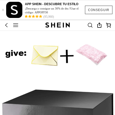
APP SHEIN - DESCUBRE TU ESTILO
×
¡Descarga y consigue un 30% de dto.!Usar el
CONSEGUIR
código: APPOFF30
(95,960)