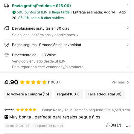
Envío gratis(Pedidos ≥ $15.00)
500 puntos SHEIN si llega tarde
Entrega estimada:
Ago 14 - Ago
20,
85.11% son ≤
8
días hábiles
Devoluciones gratuitas en 30 días
Se aplican los términos y condiciones
Pagos seguros · Protección de privacidad
Procedente de
YWlihe
Vendido y enviado desde SHEIN.
Para reportar a este vendedor y/o producto
4.90
(1000+)
Ver más
lo volveré a comprar
(15)
regalo
(100+)
Talla adecuada
(30)
1***5
Color: Rosa / Talla: Tamaño pequeño 22*16,5*8,8 cm
Muy
bonita
,
perfecta
para
regalos
peque
ñ
os
Útil
(7)
Desde SHEIN US
Programa de puntos