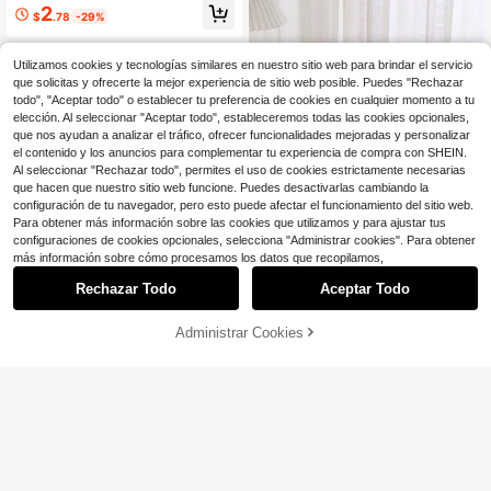
transparentes con tema arcoíris, bol
regalos frágiles
2
$
.78
-29%
sas de regalo con rayas de colores
(estilos aleatorios), bolsas de embal
aje de plástico, embalaje con patró
Utilizamos cookies y tecnologías similares en nuestro sitio web para brindar el servicio
n de punto de estrella y sarga, deco
raciones para fiestas de cumpleaño
que solicitas y ofrecerte la mejor experiencia de sitio web posible. Puedes "Rechazar
s, suministros para bodas, suministr
todo", "Aceptar todo" o establecer tu preferencia de cookies en cualquier momento a tu
os para baby shower, bolsas para di
elección. Al seleccionar "Aceptar todo", estableceremos todas las cookies opcionales,
stribución de regalos
que nos ayudan a analizar el tráfico, ofrecer funcionalidades mejoradas y personalizar
el contenido y los anuncios para complementar tu experiencia de compra con SHEIN.
Al seleccionar "Rechazar todo", permites el uso de cookies estrictamente necesarias
que hacen que nuestro sitio web funcione. Puedes desactivarlas cambiando la
4
configuración de tu navegador, pero esto puede afectar el funcionamiento del sitio web.
1 pieza Caja de regalo con lazo, caj
Para obtener más información sobre las cookies que utilizamos y para ajustar tus
a plegable para cosméticos, caja de
100+ vendidos
(500+)
configuraciones de cookies opcionales, selecciona "Administrar cookies". Para obtener
regalo de cumpleaños, caja de rega
más información sobre cómo procesamos los datos que recopilamos,
5
lo para días festivos
$
.87
-11%
Rechazar Todo
Aceptar Todo
Administrar Cookies
AÑADIR A LA BOLSA
¡9% DE DESCUENTO!
1 Caja de regalo grande plegable co
n cierre magnético, caja de regalo p
6
$
.40
-10%
legable de unicolor, caja de regalo c
on cinta para boda y fiesta, caja de
embalaje blanca, rosa, negra, caja d
e regalo de recuerdo de boda, caja
de regalo con cinta abatible, Hallow
een, Acción de Gracias, Navidad