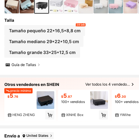
Talla
10 left
Tamaño pequeño 22*16,5*8,8 cm
Tamaño mediano 29*22*10,5 cm
Tamaño grande 33*25*12,5 cm
Guía de Tallas
Otros vendedores en SHEIN
Ver todos los 4 vendedores
precio mínimo
5
5
6
$
.76
$
.87
$
.30
100+ vendidos
100+ vendidos
HENG ZHENG
XINHE Box
YWlihe
Envío a
United States