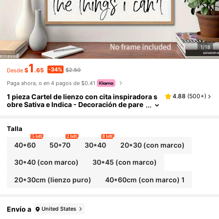
1/18
1
-34%
$
.65
$2.50
Desde
Paga ahora, o en 4 pagos de $0.41
1 pieza Cartel de lienzo con cita inspiradora s
4.88
(
500+
)
obre Sativa e Indica - Decoración de pare
d de arte moderno para el hogar, póster m
otivacional, adecuado para decoración de sal
a de estar, dormitorio, oficina - Decoración de
Talla
texto enmarcada opcional, arte de pared enm
5 left
2 left
8 left
arcado
40*60
50*70
30*40
20*30 (con marco)
30*40 (con marco)
30*45 (con marco)
20*30cm (lienzo puro)
40*60cm (con marco) 1
Envío a
United States