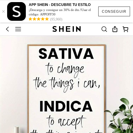
APP SHEIN - DESCUBRE TU ESTILO
×
¡Descarga y consigue un 30% de dto.!Usar el
CONSEGUIR
código: APPOFF30
(95,960)