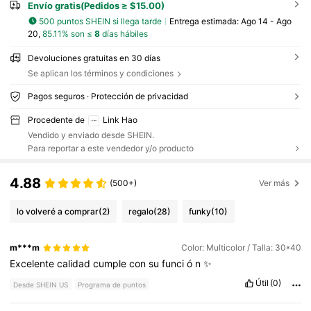
Envío gratis(Pedidos ≥ $15.00)
500 puntos SHEIN si llega tarde
Entrega estimada:
Ago 14 - Ago
20,
85.11% son ≤
8
días hábiles
Devoluciones gratuitas en 30 días
Se aplican los términos y condiciones
Pagos seguros · Protección de privacidad
Procedente de
Link Hao
Vendido y enviado desde SHEIN.
Para reportar a este vendedor y/o producto
4.88
(500+)
Ver más
lo volveré a comprar
(2)
regalo
(28)
funky
(10)
m***m
Color: Multicolor / Talla: 30*40
Excelente
calidad
cumple
con
su
funci
ó
n
✨
Útil
(0)
Desde SHEIN US
Programa de puntos