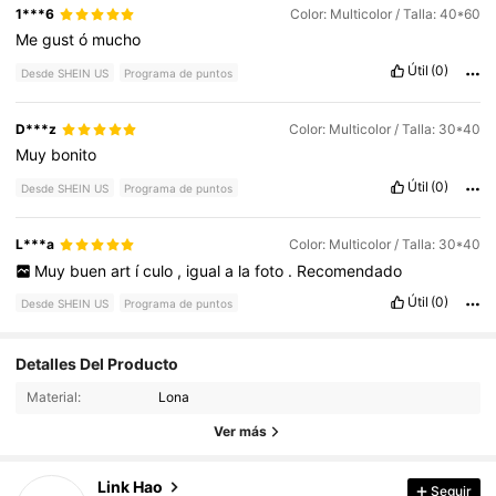
1***6
Color: Multicolor / Talla: 40*60
Me
gust
ó
mucho
Útil
(0)
Desde SHEIN US
Programa de puntos
D***z
Color: Multicolor / Talla: 30*40
Muy
bonito
Útil
(0)
Desde SHEIN US
Programa de puntos
L***a
Color: Multicolor / Talla: 30*40
Muy
buen
art
í
culo
,
igual
a
la
foto
.
Recomendado
Útil
(0)
Desde SHEIN US
Programa de puntos
2.9K Seguidores
Detalles Del Producto
4.84
Material:
Lona
2.9K Seguidores
4.84
Ver más
Link Hao
Seguir