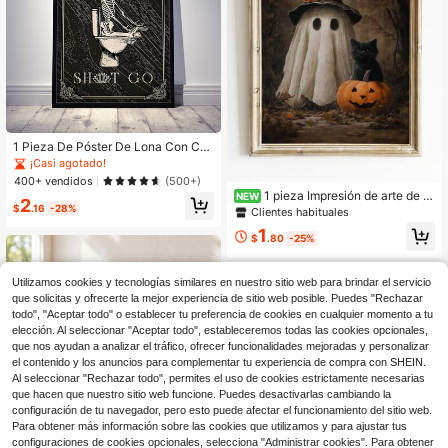
1 Pieza De Póster De Lona Con Crá
neo Interesante, Decoración De Pó
¡Casi agotado!
ster De Cráneo Retro Para Baño, Pi
400+ vendidos
(500+)
ntura De Arte De Lona Decorativa P
1 pieza Impresión de arte de p
NEW
2
ara El Hogar, Decoración De Pared
$
.16
-28%
ared sin marco con gato fantasma li
Clientes habituales
Con Diseño De Patrón, Pintura Impe
ndo de Halloween, póster de decor
rmeable De Arte Impreso
1
ación de granja vintage y academia
$
.80
-25%
oscura para dormitorio, dormitorio u
niversitario, sala de estar, regreso a
la escuela, pósteres divertidos, dec
Utilizamos cookies y tecnologías similares en nuestro sitio web para brindar el servicio
oración vintage, artículos esenciale
que solicitas y ofrecerte la mejor experiencia de sitio web posible. Puedes "Rechazar
s para dormitorio universitario, regal
todo", "Aceptar todo" o establecer tu preferencia de cookies en cualquier momento a tu
o único
elección. Al seleccionar "Aceptar todo", estableceremos todas las cookies opcionales,
que nos ayudan a analizar el tráfico, ofrecer funcionalidades mejoradas y personalizar
el contenido y los anuncios para complementar tu experiencia de compra con SHEIN.
Al seleccionar "Rechazar todo", permites el uso de cookies estrictamente necesarias
que hacen que nuestro sitio web funcione. Puedes desactivarlas cambiando la
configuración de tu navegador, pero esto puede afectar el funcionamiento del sitio web.
Para obtener más información sobre las cookies que utilizamos y para ajustar tus
configuraciones de cookies opcionales, selecciona "Administrar cookies". Para obtener