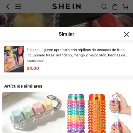
Similar
1 pieza Juguete apretable con réplicas de tostadas de fruta,
incluyendo fresa, arándano, mango y melocotón, hechas de
silicona con textura suave y lenta recuperación, juguete
Multicolor
antiestrés para adolescentes y adultos, regalo de
$4.00
cumpleaños/festividad
Artículos similares