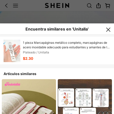
Encuentra similares en 'Unitalla'
1 pieza Marcapáginas metálico completo, marcapáginas de
acero inoxidable adecuado para estudiantes y amantes de los
libros, regalo pequeño perfecto, personalizado y creativo
Plateado / Unitalla
para cumpleaños, festivales y regreso a la escuela
$2.30
Artículos similares