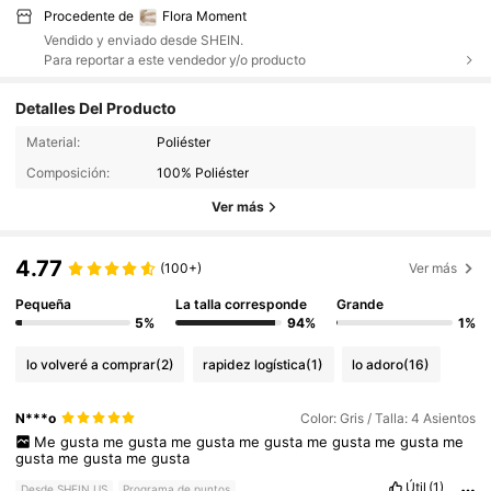
Procedente de
Flora Moment
Vendido y enviado desde SHEIN.
Para reportar a este vendedor y/o producto
Detalles Del Producto
Material:
Poliéster
Composición:
100% Poliéster
Ver más
4.77
(100+)
Ver más
Pequeña
La talla corresponde
Grande
5%
94%
1%
lo volveré a comprar
(2)
rapidez logística
(1)
lo adoro
(16)
N***o
Color: Gris / Talla: 4 Asientos
Me
gusta
me
gusta
me
gusta
me
gusta
me
gusta
me
gusta
me
gusta
me
gusta
me
gusta
Útil
(1)
Desde SHEIN US
Programa de puntos