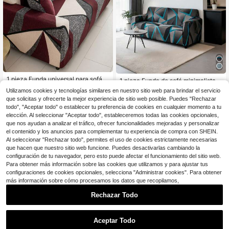
1 pieza Funda universal para sofá c
1 pieza Funda de sofá minimalista y
on estampado de cuadros multicolo
100+ vendidos
elástica, hecha de seda de leche, di
13
Utilizamos cookies y tecnologías similares en nuestro sitio web para brindar el servicio
r, tela de poliéster talla grande grue
$
.86
-19%
seño elástico todo en uno, lavable a
14
que solicitas y ofrecerte la mejor experiencia de sitio web posible. Puedes "Rechazar
$
.54
-18%
sa, protector de sofá elástico de en
máquina, protector de sofá apto par
voltura completa, resistente a los ar
todo", "Aceptar todo" o establecer tu preferencia de cookies en cualquier momento a tu
a mascotas, se ajusta a sofás de un
añazos, incluye 1 funda de almohad
elección. Al seleccionar "Aceptar todo", estableceremos todas las cookies opcionales,
a a cuatro plazas, adecuado para s
a (sin relleno)
ala de estar, dormitorio, área de co
que nos ayudan a analizar el tráfico, ofrecer funcionalidades mejoradas y personalizar
medor (1 pieza)
el contenido y los anuncios para complementar tu experiencia de compra con SHEIN.
Al seleccionar "Rechazar todo", permites el uso de cookies estrictamente necesarias
que hacen que nuestro sitio web funcione. Puedes desactivarlas cambiando la
configuración de tu navegador, pero esto puede afectar el funcionamiento del sitio web.
Para obtener más información sobre las cookies que utilizamos y para ajustar tus
configuraciones de cookies opcionales, selecciona "Administrar cookies". Para obtener
más información sobre cómo procesamos los datos que recopilamos,
Rechazar Todo
Aceptar Todo