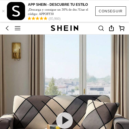
APP SHEIN - DESCUBRE TU ESTILO
×
¡Descarga y consigue un 30% de dto.!Usar el
CONSEGUIR
código: APPOFF30
(95,960)