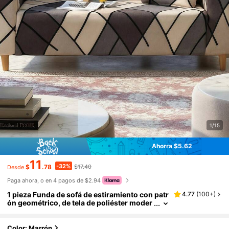
1/15
Ahorra $5.62
11
-32%
$
.78
$17.40
Desde
Paga ahora, o en 4 pagos de $2.94
1 pieza Funda de sofá de estiramiento con patr
4.77
(
100+
)
ón geométrico, de tela de poliéster moder
na, lavable a máquina, adecuada para tod
as las estaciones
Color: Marrón