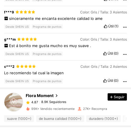
f***9
Color: Gris / Talla: 3 Asientos
sinceramente
me
encanta
excelente
calidad
lo
ame
Útil
(1)
Desde SHEIN US
Programa de puntos
g***m
Color: Gris / Talla: 3 Asientos
Est
á
bonito
me
gusta
mucho
es
muy
suave
.
Útil
(0)
Desde SHEIN US
Programa de puntos
8.9K Seguidores
4.87
c***2
Color: Gris / Talla: 2 Asientos
Lo
recomiendo
tal
cual
la
imagen
Útil
(0)
Desde SHEIN US
Programa de puntos
8.9K Seguidores
4.87
Flora Moment
Seguir
8.9K Seguidores
4.87
s***4
pagó
Hace 1 día
99K+ Vendido recientemente
27K+ Recompra
8.9K Seguidores
4.87
suave (1000+)
de buena calidad (1000+)
duradero (1000+)
lo 