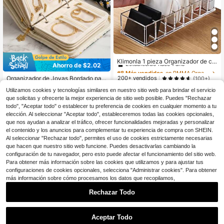
#8 Más vendidos
en PMMA Organizadores de maquillaje
Establecido hace 1 año
Klimonla 1 pieza Organizador de co
Ahorro de $2.02
sméticos de escritorio de acrílico tr
#8 Más vendidos
#8 Más vendidos
en PMMA Organizadores de maquillaje
en PMMA Organizadores de maquillaje
ansparente para paleta de cosmétic
Establecido hace 1 año
Establecido hace 1 año
Organizador de Joyas Bordado par
200+ vendidos
(100+)
os compacta de polvo, caja de alma
a Viajes, Bolsa de Joyas y Carpeta
600+ vendidos
3
#8 Más vendidos
en PMMA Organizadores de maquillaje
cenamiento con cajón a prueba de
$
.24
-47%
Utilizamos cookies y tecnologías similares en nuestro sitio web para brindar el servicio
de Almacenamiento (Incluye Bolsa
11
Establecido hace 1 año
$
.88
-15%
polvo, estante de exhibición de herr
que solicitas y ofrecerte la mejor experiencia de sitio web posible. Puedes "Rechazar
de Terciopelo con Cremallera Trans
amientas de maquillaje, caja de joy
parente), Diseñado para Viajes, Ade
todo", "Aceptar todo" o establecer tu preferencia de cookies en cualquier momento a tu
as, bolsa, soporte para brochas de
cuado para Aretes, Anillos, Collares,
elección. Al seleccionar "Aceptar todo", estableceremos todas las cookies opcionales,
maquillaje, soporte para brochas, or
Pulseras
que nos ayudan a analizar el tráfico, ofrecer funcionalidades mejoradas y personalizar
ganizador de perfumes, bolsa, regal
el contenido y los anuncios para complementar tu experiencia de compra con SHEIN.
os para mujeres
Al seleccionar "Rechazar todo", permites el uso de cookies estrictamente necesarias
que hacen que nuestro sitio web funcione. Puedes desactivarlas cambiando la
Mostrar artículos similares con stock
Ver todo
configuración de tu navegador, pero esto puede afectar el funcionamiento del sitio web.
Para obtener más información sobre las cookies que utilizamos y para ajustar tus
configuraciones de cookies opcionales, selecciona "Administrar cookies". Para obtener
más información sobre cómo procesamos los datos que recopilamos,
Rechazar Todo
Aceptar Todo
Lo sentimos, este producto está agotado.