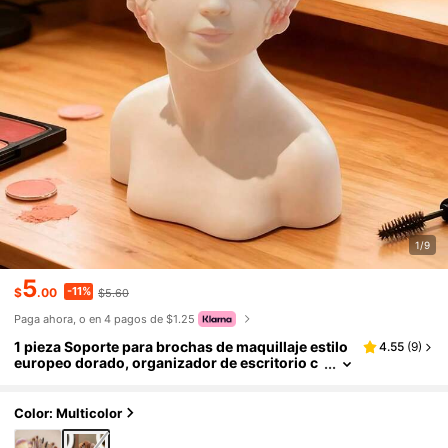
1/9
5
-11%
$
.00
$5.60
Paga ahora, o en 4 pagos de $1.25
1 pieza Soporte para brochas de maquillaje estilo
4.55
(
9
)
europeo dorado, organizador de escritorio c
on forma de jarrón, estante de almacenamien
to de brochas de maquillaje de alta gama, regalo
para la novia
Color: Multicolor