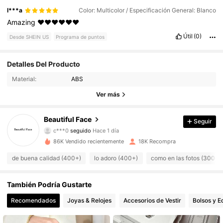
l***a
Color: Multicolor / Especificación General: Blanco
Amazing
❤️❤️❤️❤️❤️❤️
Útil
(0)
Desde SHEIN US
Programa de puntos
Detalles Del Producto
5K Seguidores
4.82
Material:
ABS
5K Seguidores
4.82
Ver más
5K Seguidores
4.82
Beautiful Face
Seguir
c***0
seguido
Hace 1 día
5K Seguidores
4.82
86K Vendido recientemente
18K Recompra
5K Seguidores
4.82
de buena calidad (400+)
lo adoro (400+)
como en las fotos (300+)
5K Seguidores
4.82
También Podría Gustarte
Recomendados
Joyas & Relojes
Accesorios de Vestir
Bolsos y E
5K Seguidores
4.82