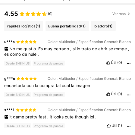
4.55
(9)
Ver más
rapidez logística
(1)
Buena portabilidad
(1)
lo adoro
(1)
u***s
Color: Multicolor / Especificación General: Blanco
No
me
gust
ó.
Es
muy
cerrado
,
si
lo
trato
de
abrir
se
rompe
,
es
como
de
hule
.
Útil
(0)
Desde SHEIN US
Programa de puntos
g***o
Color: Multicolor / Especificación General: Blanco
encantada
con
la
compra
tal
cual
la
imagen
Útil
(0)
Desde SHEIN US
Programa de puntos
s***1
Color: Multicolor / Especificación General: Blanco
it
game
pretty
fast
,
it
looks
cute
though
lol
.
Útil
(1)
Desde SHEIN US
Programa de puntos