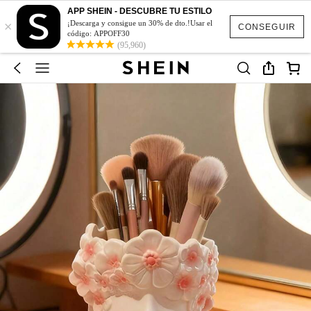
APP SHEIN - DESCUBRE TU ESTILO
×
¡Descarga y consigue un 30% de dto.!Usar el
CONSEGUIR
código: APPOFF30
(95,960)