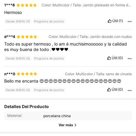
1***6
Color: Multicolor / Talla: Jarrón plateado en forma de O
Hermoso
Útil
(1)
Desde SHEIN US
Programa de puntos
d***4
Color: Multicolor / Talla: Jarrón dorado con nudos
Todo
es
super
hermoso
,
lo
am
é
muchisimoooooo
y
la
calidad
es
muy
buena
de
todo
.❤️❤️❤️❤️
Útil
(0)
Desde SHEIN US
Programa de puntos
n***0
Color: Multicolor / Talla: seno de ciruela
Bello
me
encanta
😍😍😍😍😍😍😍😍😍😍😍😍😍😍😍😍😍😍
Útil
(0)
Desde SHEIN US
Programa de puntos
3.6K Seguidores
4.43
Detalles Del Producto
Material:
porcelana china
3.6K Seguidores
4.43
Ver más
3.6K Seguidores
4.43