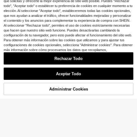
9
que solicitas y ofrecerte la mejor experiencia de sitio web posible. Puedes "Rechazar
$
.89
-13%
con cupón
de mesa de hotel, jarrón, decoració
todo", "Aceptar todo" o establecer tu preferencia de cookies en cualquier momento a tu
n minimalista de sala de estar, sala
elección. Al seleccionar "Aceptar todo", estableceremos todas las cookies opcionales,
de exposiciones, decoración del ho
que nos ayudan a analizar el tráfico, ofrecer funcionalidades mejoradas y personalizar
gar, jarrón, decoración central, deco
el contenido y los anuncios para complementar tu experiencia de compra con SHEIN.
ración de mesa, Día de San Valentín
Al seleccionar "Rechazar todo", permites el uso de cookies estrictamente necesarias
que hacen que nuestro sitio web funcione. Puedes desactivarlas cambiando la
configuración de tu navegador, pero esto puede afectar el funcionamiento del sitio web.
Para obtener más información sobre las cookies que utilizamos y para ajustar tus
configuraciones de cookies opcionales, selecciona "Administrar cookies". Para obtener
más información sobre cómo procesamos los datos que recopilamos,
Rechazar Todo
Aceptar Todo
Administrar Cookies
¡32% DE DESCUENTO!
AÑADIR A LA BOLSA