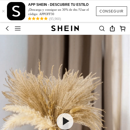
APP SHEIN - DESCUBRE TU ESTILO
×
¡Descarga y consigue un 30% de dto.!Usar el
CONSEGUIR
código: APPOFF30
(95,960)