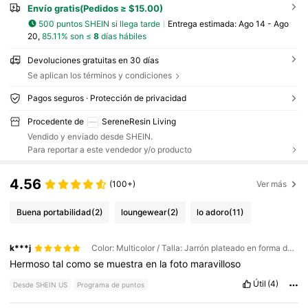
Envío gratis(Pedidos ≥ $15.00)
500 puntos SHEIN si llega tarde
Entrega estimada:
Ago 14 - Ago
20,
85.11% son ≤
8
días hábiles
Devoluciones gratuitas en 30 días
Se aplican los términos y condiciones
Pagos seguros · Protección de privacidad
Procedente de
SereneResin Living
Vendido y enviado desde SHEIN.
Para reportar a este vendedor y/o producto
4.56
(100+)
Ver más
Buena portabilidad
(2)
loungewear
(2)
lo adoro
(11)
k***j
Color: Multicolor / Talla: Jarrón plateado en forma de O
Hermoso
tal
como
se
muestra
en
la
foto
maravilloso
Útil
(4)
Desde SHEIN US
Programa de puntos