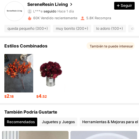
SereneResin Living
Seguir
3.6K Seguidores
4.43
60K Vendido recientemente
5.8K Recompra
3.6K Seguidores
4.43
queda pequeño (300+)
muy bonito (200+)
lo adoro (100+)
de b
3.6K Seguidores
4.43
Estilos Combinados
También te puede interesar
3.6K Seguidores
4.43
3.6K Seguidores
4.43
3.6K Seguidores
4.43
2
4
$
.18
$
.52
3.6K Seguidores
4.43
También Podría Gustarte
3.6K Seguidores
4.43
Recomendados
Juguetes y Juegos
Herramientas & Mejoras para el