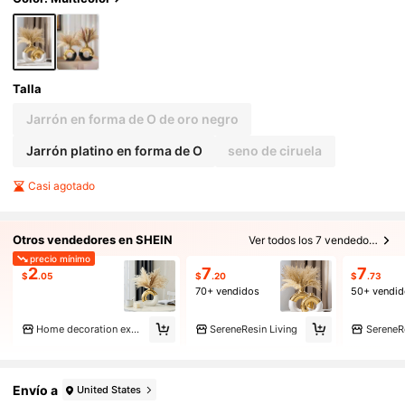
Talla
Jarrón en forma de O de oro negro
Jarrón platino en forma de O
seno de ciruela
Casi agotado
Otros vendedores en SHEIN
Ver todos los 7 vendedores
precio mínimo
2
7
7
$
.05
$
.20
$
.73
70+ vendidos
50+ vendi
Home decoration experts
SereneResin Living
SereneRe
Envío a
United States