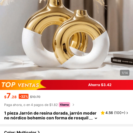
1/14
Ahorra $3.42
7
-32%
$
.28
$10.70
Paga ahora, o en 4 pagos de $1.82
1 pieza Jarrón de resina dorada, jarrón moder
4.56
(
100+
)
no nórdico bohemio con forma de rosquil
la para decoración del hogar y de la habita
ción, jarrón de flores, jarrón de vidrio
Color: Multicolor