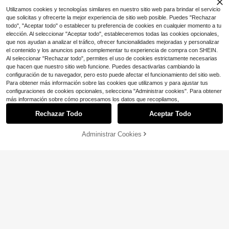
Utilizamos cookies y tecnologías similares en nuestro sitio web para brindar el servicio
que solicitas y ofrecerte la mejor experiencia de sitio web posible. Puedes "Rechazar
todo", "Aceptar todo" o establecer tu preferencia de cookies en cualquier momento a tu
elección. Al seleccionar "Aceptar todo", estableceremos todas las cookies opcionales,
que nos ayudan a analizar el tráfico, ofrecer funcionalidades mejoradas y personalizar
el contenido y los anuncios para complementar tu experiencia de compra con SHEIN.
Ahorro de $1.18
Al seleccionar "Rechazar todo", permites el uso de cookies estrictamente necesarias
Ahorro de $1.22
que hacen que nuestro sitio web funcione. Puedes desactivarlas cambiando la
Cinturón de Cadena de Cuero PU p
configuración de tu navegador, pero esto puede afectar el funcionamiento del sitio web.
ara Mujer Talla Grande, Accesorio
1 pieza Collar tipo gargantilla de cu
#2 Más vendidos
en 5~7 USD Cinturones de arnés para mujer
Para obtener más información sobre las cookies que utilizamos y para ajustar tus
de Cinturón de Cadena de Moda, Id
ero para mujer, collar de cadena est
100+ vendidos
(100+)
1.1k+ vendidos
(100+)
eal para Disfraces de Cosplay de H
configuraciones de cookies opcionales, selecciona "Administrar cookies". Para obtener
ilo cinturón de moda punk, cadena
3
3
Mostrar artículos similares con stock
Ver todo
$
.28
-27%
con cupón
alloween para Damas
$
.12
-27%
con cupón
de cuello rock, joyería nupcial, acc
más información sobre cómo procesamos los datos que recopilamos,
esorio de lencería para mujer
Rechazar Todo
Aceptar Todo
Lo sentimos, este producto está agotado.
20
8
Ahorro de $1.82
Administrar Cookies
AGOTADO
Ahorro de $0.78
1 pieza Cinturón estilo vaquera boh
emio occidental para mujeres, cintu
¡Casi agotado!
1 pieza Collar de mujer sexy tipo ch
rón grueso de vaquero, accesorio d
1.4k+ vendidos
(1000+)
oker punk, accesorio de joyería par
#10 Más vendidos
en 0~5 USD Cinturones de arnés para mujer
e moda, cinturón de cintura con heb
8
a fiesta con borlas de cuero sintétic
illa floral ovalada, adecuado para v
300+ vendidos
$
.28
-18%
o negro, tachuelas y campana de e
estidos, pantalones, fiestas, playa, f
1
$
.92
-29%
con cupón
stilo gótico
estivales de música, vacaciones