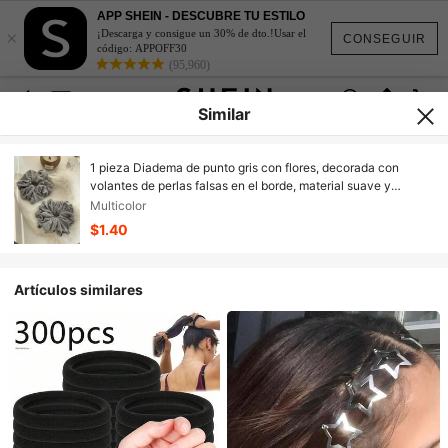
APP SHEIN - DESCUBRE TU ESTILO
×
¡Descarga y consigue un 30% de dto.!Usar el
CONSEGUIR
código: APPOFF30
(95,960)
Similar
1 pieza Diadema de punto gris con flores, decorada con
volantes de perlas falsas en el borde, material suave y
cómodo, adecuada para coleta y otros peinados, accesorio
Multicolor
de pelo de alta gama para uso diario o en ocasiones
$1.40
especiales. El producto incluye diadema, decoración para el
cabello y banda elástica para crear un peinado perfecto.
Artículos similares