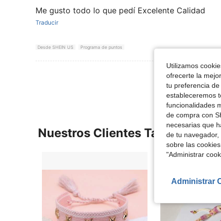
Me gusto todo lo que pedí Excelente Calidad
Traducir
Desde SHEIN US
Programa de puntos
Utilizamos cookies
Ver Más Re
ofrecerte la mejo
tu preferencia de
estableceremos to
funcionalidades m
de compra con SH
necesarias que h
Nuestros Clientes También Vie
de tu navegador, 
sobre las cookies
"Administrar coo
Administrar 