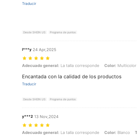
Traducir
Desde SHEIN US
Programa de puntos
l***y
24 Apr,2025
Adecuado general: La talla corresponde, Color: Multicolor, Talla: Uni
Adecuado general:
La talla corresponde
Color:
Multicolor
Encantada con la calidad de los productos
Traducir
Desde SHEIN US
Programa de puntos
y***2
13 Nov,2024
Adecuado general: La talla corresponde, Color: Blanco, Talla: Unital
Adecuado general:
La talla corresponde
Color:
Blanco
T