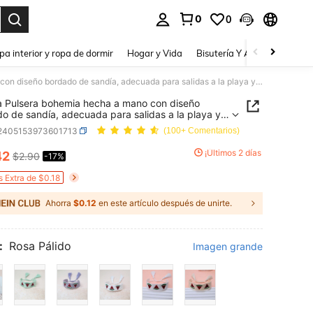
0
0
a. Press Enter to select.
pa interior y ropa de dormir
Hogar y Vida
Bisutería Y Accesorios
Be
1 pieza Pulsera bohemia hecha a mano con diseño bordado de sandía, adecuada para salidas a la playa y viajes de verano
a Pulsera bohemia hecha a mano con diseño
o de sandía, adecuada para salidas a la playa y
 de verano
j2405153973601713
(100+ Comentarios)
¡Últimos 2 días
42
$2.90
-17%
ICE AND AVAILABILITY
s Extra de $0.18
Ahorra
$0.12
en este artículo después de unirte.
:
Rosa Pálido
Imagen grande