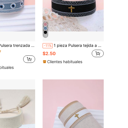
14
 ojo malvado creativo, estilo bohemio, adecuado para uso diario, fiestas, viajes, regalos, bendiciones
1 pieza Pulsera tejida a mano con borlas y bordado de cruz en estilo bohemio
-11%
7
$2.50
Clientes habituales
bituales