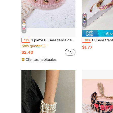
9
9
Aho
1 pieza Pulsera tejida de moda con tachuelas en forma de estrella
Pulsera trenzada con degradado arcoíris estilo macaron con brillo sutil
-11%
-16%
Solo quedan 3
$1.77
$2.40
Clientes habituales