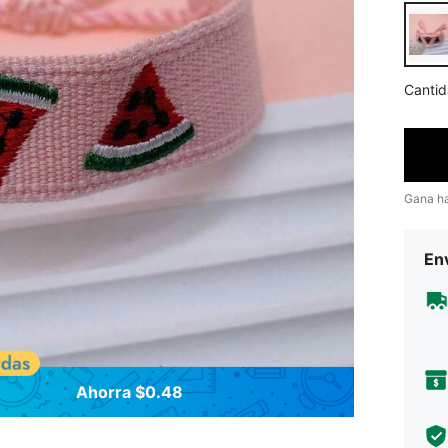
Cantid
Gana h
Env
Ahorra $0.48