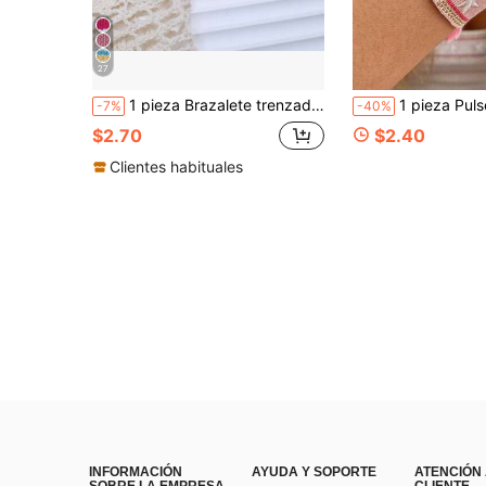
27
1 pieza Brazalete trenzado hecho a mano con bordado de pentagrama
1 pieza Pulsera de cobre tejida con corazón y cara sonri
-7%
-40%
$2.70
$2.40
Clientes habituales
INFORMACIÓN
AYUDA Y SOPORTE
ATENCIÓN