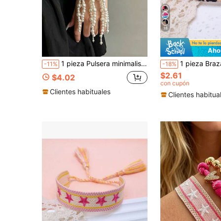
18
Aho
1 pieza Pulsera minimalista de varias capas con perlas y borlas para mujeres, diseño de moda popular de nicho Ins, accesorio de pulsera de lujo adecuado para el uso diario de las mujeres
1 pieza Brazalete bohemio hecho a mano ajustable con estampado de leopardo
-11%
-18%
$2.61
$4.02
con cupón
Clientes habituales
Clientes habitua