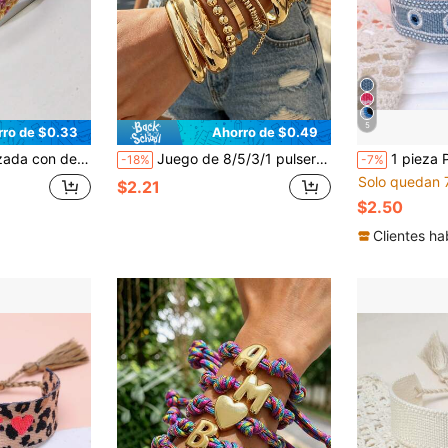
5
rro de $0.33
Ahorro de $0.49
, estilo dulce suave, diseño de nicho, pulsera para mejores amigos
Juego de 8/5/3/1 pulseras de cadena gruesa de metal dorado de estilo casual europeo y americano para mujer, adecuado para uso diario casual, fiestas, vacaciones en la playa y como regalo
1 pieza Pulsera trenzada hecha a mano con bordado de
-18%
-7%
Solo quedan 
$2.21
$2.50
Clientes ha