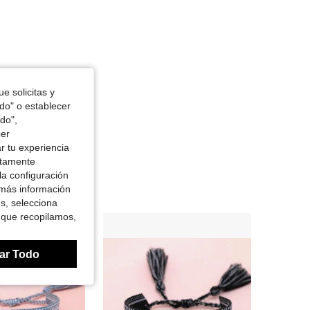
e solicitas y
odo" o establecer
do",
cer
r tu experiencia
ctamente
la configuración
 más información
es, selecciona
 que recopilamos,
ar Todo