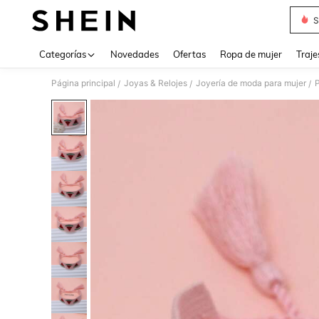
S
Use up 
Categorías
Novedades
Ofertas
Ropa de mujer
Traje
Página principal
Joyas & Relojes
Joyería de moda para mujer
P
/
/
/