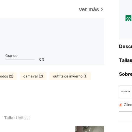
Ver más
Descr
Grande
Talla
0%
Sobre
odos (2)
carnaval (2)
outfits de invierno (1)
Clien
talla
Talla:
Unitalla