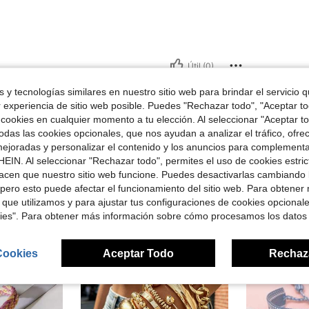
Útil (0)
 y tecnologías similares en nuestro sitio web para brindar el servicio qu
señas
r experiencia de sitio web posible. Puedes "Rechazar todo", "Aceptar t
 cookies en cualquier momento a tu elección. Al seleccionar "Aceptar to
das las cookies opcionales, que nos ayudan a analizar el tráfico, ofre
ejoradas y personalizar el contenido y los anuncios para complementa
EIN. Al seleccionar "Rechazar todo", permites el uso de cookies estri
acen que nuestro sitio web funcione. Puedes desactivarlas cambiando 
ron
pero esto puede afectar el funcionamiento del sitio web. Para obtener
 que utilizamos y para ajustar tus configuraciones de cookies opcional
kies". Para obtener más información sobre cómo procesamos los datos
Cookies
Aceptar Todo
Rechaz