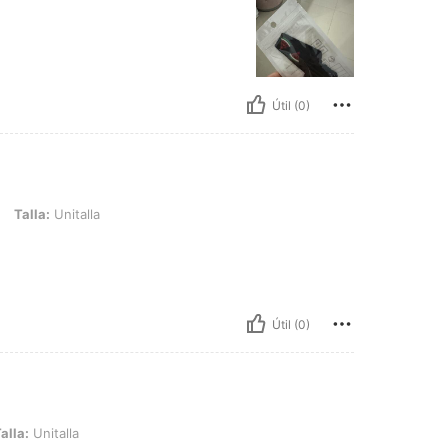
Útil (0)
talla
Talla:
Unitalla
Útil (0)
la
alla:
Unitalla