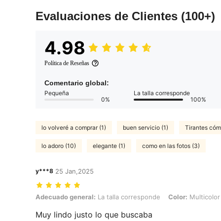
Evaluaciones de Clientes
(100+)
4.98
Política de Reseñas
Comentario global:
Pequeña
La talla corresponde
0%
100%
lo volveré a comprar (1)
buen servicio (1)
Tirantes cóm
lo adoro (10)
elegante (1)
como en las fotos (3)
y***8
25 Jan,2025
Adecuado general: La talla corresponde, Color: Multicolor, Talla: Uni
Adecuado general:
La talla corresponde
Color:
Multicolor
Muy lindo justo lo que buscaba