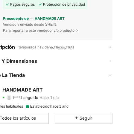
Pagos seguros
Protección de privacidad
Procedente de
HANDMADE ART
Vendido y enviado desde SHEIN.
Para reportar a este vendedor y/o producto
ipción
temporada navideña,Flecos,Fruta
4.95
499
3.1K
s Y Dimensiones
4.95
499
3.1K
 La Tienda
4.95
499
3.1K
HANDMADE ART
l***1
seguido
Hace 1 día
4.95
499
3.1K
Calificación
Artículos
Seguidores
tes habituales
Establecido hace 1 año
4.95
499
3.1K
Todos los artículos
Seguir
4.95
499
3.1K