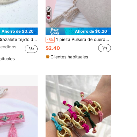
12
Ahorro de $0.20
Ahorro de $0.20
vintage hecho a mano, adecuado como regalo para familiares, amigos, estudiantes, festivales, fiestas, viajes
1 pieza Pulsera de cuerda bohemio cruzado con bordado con diseño de fleco para mujeres para decoración diaria
-8%
endidos
$2.40
Clientes habituales
bituales