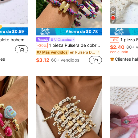
24
rro de $0.59
Ahorro de $0.78
, flecos y trenzas, adecuado para mujer en fiestas, viajes y uso diario
1 pieza Brazalete tejido de estilo bohemio minimalista 
U Charming
-8%
1 pieza Pulsera de cobre de alta calidad con nudo trenzado de 26 letras, estilo bohemio vintage, creativo, elegante, de lujo y clásico, para mujeres, hermanas, parejas, regalo de joyería para graduación/baile de graduación, adecuada para uso diario, citas, fiestas, vacaciones de verano en la playa, tamaño ajustable
-20%
$2.40
80+ v
con cupón
en Pulsera De Tenis Para Mujer
#7 Más vendidos
les
Clientes ha
$3.12
60+ vendidos