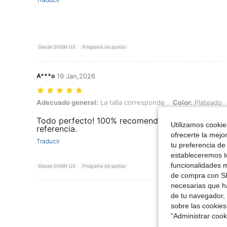
Desde SHEIN US
Programa de puntos
A***o
19 Jan,2026
Adecuado general: La talla corresponde, Color: Plateado, Talla: Unit
Adecuado general:
La talla corresponde
Color:
Plateado
Todo perfecto! 100% recomendado. La calidad de
Utilizamos cookies
referencia.
ofrecerte la mejo
Traducir
tu preferencia de
estableceremos to
funcionalidades m
Desde SHEIN US
Programa de puntos
de compra con SH
necesarias que h
Ver Más Re
de tu navegador, 
sobre las cookies
"Administrar coo