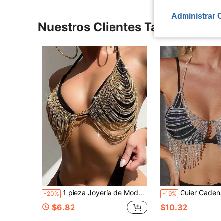
Administrar 
Nuestros Clientes También Vie
1 pieza Joyería de Moda, Collar Cadena de Bikini Sexy Multicapa con Cadenas y Borlas Cadena Corporal
Cuier Cadena para cuerpo con di
-20%
-19%
$6.82
$10.32