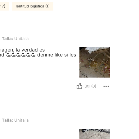
(17)
lentitud logística (1)
alla
Talla:
Unitalla
agen, la verdad es
d 👏👏👏👏👏👏 denme like si les
Útil (0)
alla
Talla:
Unitalla