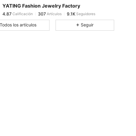
YATING Fashion Jewelry Factory
4.87
307
9.1K
Calificación
Artículos
Seguidores
e***2
pagó
Hace 8 horas
Todos los artículos
Seguir
4.87
307
9.1K
4.87
307
9.1K
4.87
307
9.1K
4.87
307
9.1K
4.87
307
9.1K
4.87
307
9.1K