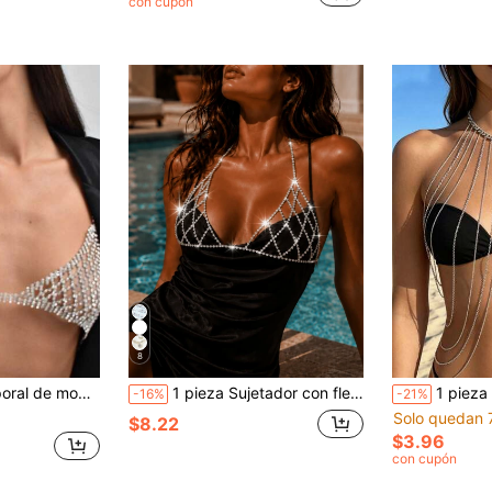
con cupón
8
esorio personalizado de bikini para discoteca para mujeres
1 pieza Sujetador con flecos y cristales de discoteca, bikini de moda para fiesta de playa de verano, cadena de cristal para el pecho
1 pieza Cadena corporal 
-16%
-21%
Solo quedan 
$8.22
$3.96
con cupón