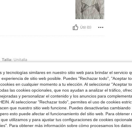
Útil (0)
alla
Talla:
Unitalla
 las cosas, todo va acorde a las imagenes de
 y tecnologías similares en nuestro sitio web para brindar el servicio qu
r experiencia de sitio web posible. Puedes "Rechazar todo", "Aceptar t
 cookies en cualquier momento a tu elección. Al seleccionar "Aceptar to
das las cookies opcionales, que nos ayudan a analizar el tráfico, ofre
ejoradas y personalizar el contenido y los anuncios para complementa
Útil (0)
EIN. Al seleccionar "Rechazar todo", permites el uso de cookies estri
acen que nuestro sitio web funcione. Puedes desactivarlas cambiando 
señas
pero esto puede afectar el funcionamiento del sitio web. Para obtener
 que utilizamos y para ajustar tus configuraciones de cookies opcional
kies". Para obtener más información sobre cómo procesamos los datos