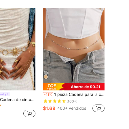
Ahorro de $0.21
1 pieza Cadena para la cintura de mujer con cristales, joyería minimalista y sexy de cadena corporal, apta para la playa, vacaciones, citas, regalos, uso diario en verano, fiestas
velry
-11%
 de moda sexy para chica caliente, diseño de nicho para mujer, cadena corporal con colgante de cara
(100+)
7
$1.69
400+ vendidos