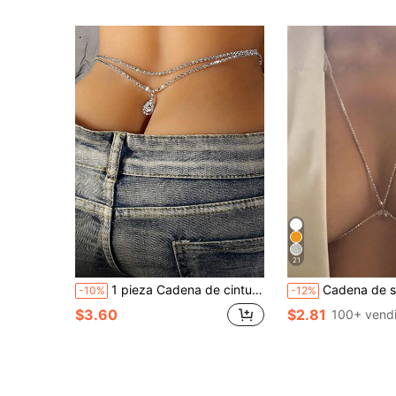
21
1 pieza Cadena de cintura multicapa con colgante de cristal, accesorio de moda para fiestas, joyería para mujer
Cadena de sujetador clásica para mujer, joyería corporal con 
-10%
-12%
$3.60
$2.81
100+ vend