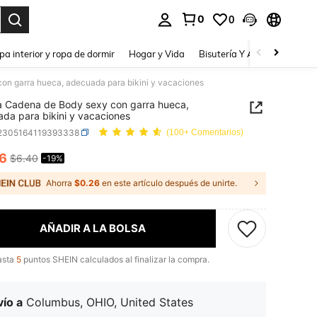
0
0
a. Press Enter to select.
pa interior y ropa de dormir
Hogar y Vida
Bisutería Y Accesorios
Be
on garra hueca, adecuada para bikini y vacaciones
a Cadena de Body sexy con garra hueca,
da para bikini y vacaciones
j2305164119393338
(100+ Comentarios)
16
$6.40
-19%
ICE AND AVAILABILITY
Ahorra
$0.26
en este artículo después de unirte.
AÑADIR A LA BOLSA
asta
5
puntos SHEIN calculados al finalizar la compra.
ío a
Columbus, OHIO, United States