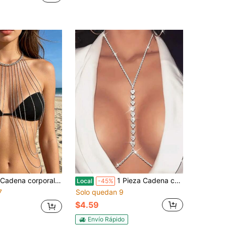
de plata, adecuada para usar en vacaciones en la playa
1 Pieza Cadena con Cristal Rhinestone para Pecho, Arnés, Cadena para Cintura, Pecho, Barriga, Joyería Corporal, Collar para Mujeres como Accesorios de Ropa de Fiesta
Local
-45%
7
Solo quedan 9
$4.59
Envío Rápido