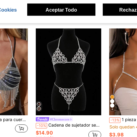
Cookies
Aceptar Todo
Rechaz
ron
4
seño de diamante de imitación
1 pieza Cadena para el Body con cristales brillant
#Chromecore
-13%
Cadena de sujetador sexy, lencería de bikini plateada, cadena corporal brillante, bragas de cristal
-10%
Solo quedan 
$14.90
$3.98