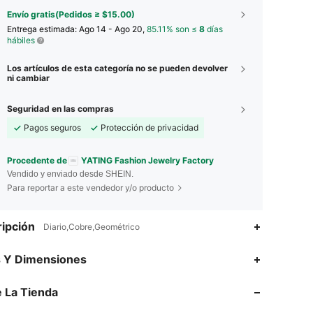
Envío gratis(Pedidos ≥ $15.00)
Entrega estimada:
Ago 14 - Ago 20,
85.11% son ≤
8
días
hábiles
Los artículos de esta categoría no se pueden devolver
ni cambiar
Seguridad en las compras
Pagos seguros
Protección de privacidad
Procedente de
YATING Fashion Jewelry Factory
Vendido y enviado desde SHEIN.
Para reportar a este vendedor y/o producto
ipción
Diario,Cobre,Geométrico
4.87
307
9.1K
s Y Dimensiones
 La Tienda
4.87
307
9.1K