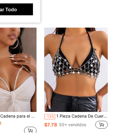
ar Todo
es y sexy, cadena para el Body de bikini para fiesta en la playa, accesorio de joyería de moda para mujeres
1 Pieza Cadena De Cuerpo De Decoración De Lentejuelas Con Forma De Estrella Brillante Y Borlas De Pedrería De Arco Iris, Perfecta Para Ropa De Festivales Y Falda De Fiesta En Discoteca Para Mujeres
-13%
4
$7.78
50+ vendidos