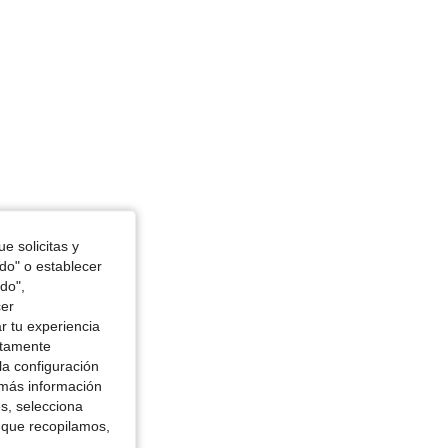
e solicitas y
odo" o establecer
do",
cer
r tu experiencia
ctamente
la configuración
 más información
es, selecciona
 que recopilamos,