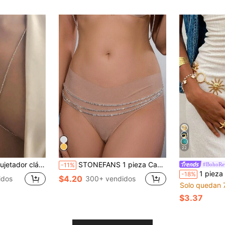
22
incrustaciones de rhinestones, accesorio sexy para fiestas
STONEFANS 1 pieza Cadena para el vientre de mujer con rhinestones de varias capas, joya versátil de cadena para la cintura para accesorio corporal de fiesta
#BohoRe
-11%
1 pieza Cadena de cintura de metal con girasol
-18%
$4.20
idos
300+ vendidos
Solo quedan 
$3.37