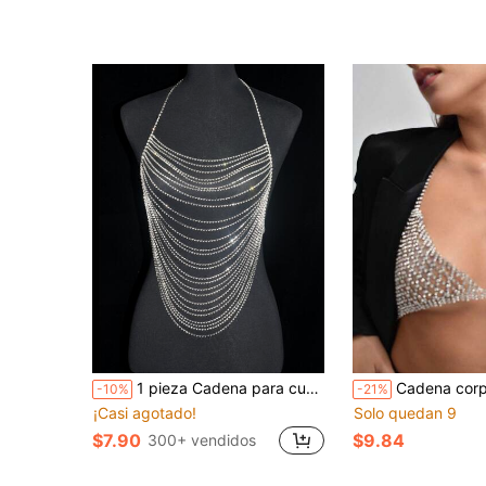
1 pieza Cadena para cuerpo lujo artificial con diseño de cristal para mujeres para vida diaria
Cadena corporal de moda con calado y brillantes de rhinestone, acc
-10%
-21%
¡Casi agotado!
Solo quedan 9
$7.90
$9.84
300+ vendidos