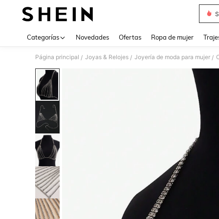
S
Use up 
Categorías
Novedades
Ofertas
Ropa de mujer
Traje
Página principal
Joyas & Relojes
Joyería de moda para mujer
/
/
/