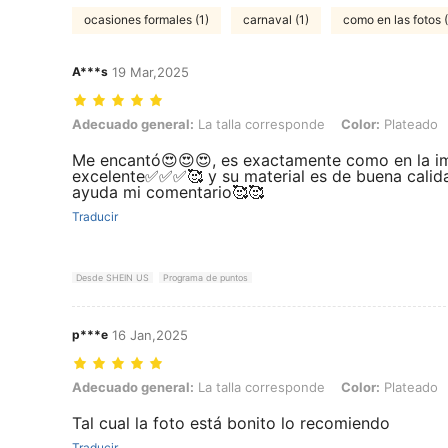
ocasiones formales (1)
carnaval (1)
como en las fotos 
A***s
19 Mar,2025
Adecuado general: La talla corresponde, Color: Plateado, Talla: Unit
Adecuado general:
La talla corresponde
Color:
Plateado
Me encantó😍😍😍, es exactamente como en la im
excelente✅✅✅🥰 y su material es de buena calida
ayuda mi comentario🥰🥰
Traducir
Desde SHEIN US
Programa de puntos
p***e
16 Jan,2025
Adecuado general: La talla corresponde, Color: Plateado, Talla: Unit
Adecuado general:
La talla corresponde
Color:
Plateado
Tal cual la foto está bonito lo recomiendo
Traducir