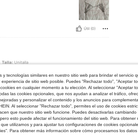
Útil (0)
alla
Talla:
Unitalla
 las cosas, todo va acorde a las imagenes de
 y tecnologías similares en nuestro sitio web para brindar el servicio qu
r experiencia de sitio web posible. Puedes "Rechazar todo", "Aceptar t
 cookies en cualquier momento a tu elección. Al seleccionar "Aceptar to
das las cookies opcionales, que nos ayudan a analizar el tráfico, ofre
ejoradas y personalizar el contenido y los anuncios para complementa
Útil (0)
EIN. Al seleccionar "Rechazar todo", permites el uso de cookies estri
acen que nuestro sitio web funcione. Puedes desactivarlas cambiando 
señas
pero esto puede afectar el funcionamiento del sitio web. Para obtener
 que utilizamos y para ajustar tus configuraciones de cookies opcional
kies". Para obtener más información sobre cómo procesamos los datos