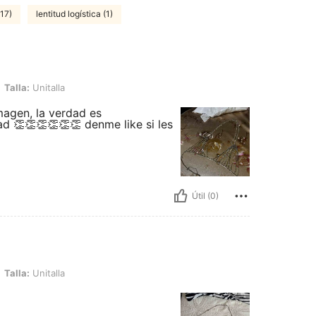
(17)
lentitud logística (1)
alla
Talla:
Unitalla
agen, la verdad es
d 👏👏👏👏👏👏 denme like si les
Útil (0)
alla
Talla:
Unitalla