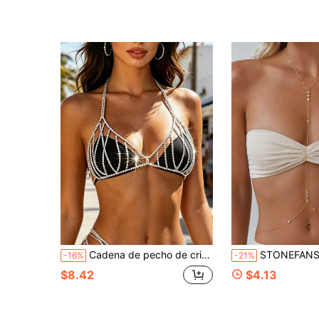
Cadena de pecho de cristal hueco brillante para fiesta de discoteca, cadena corporal sexy de mujer con strass para fiesta de playa
STONEFANS 1 pieza Collar sexy bohemio en forma de Y + Cadena de cintura integrada, joyería corporal, adecuada para
-16%
-21%
$8.42
$4.13