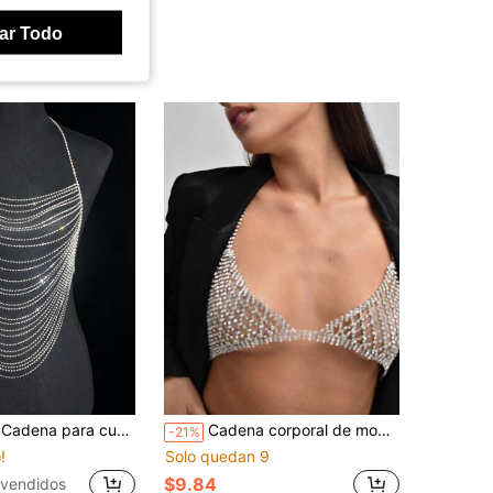
ar Todo
o artificial con diseño de cristal para mujeres para vida diaria
Cadena corporal de moda con calado y brillantes de rhinestone, accesorio personalizado de bikini para discoteca para mujeres
-21%
!
Solo quedan 9
$9.84
vendidos