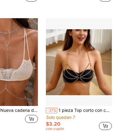
verano para la playa, cadena corporal de bikini con strass, moda europea & americana
1 pieza Top corto con cadena de metal en el cuello halter y espalda descubierta, bikini con cadena para el Body
-27%
Solo quedan 7
$3.20
con cupón