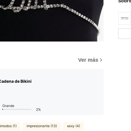
Sobre
Ver más
adena de Bikini
Grande
2%
ómodos (1)
impresionante (13)
sexy (4)