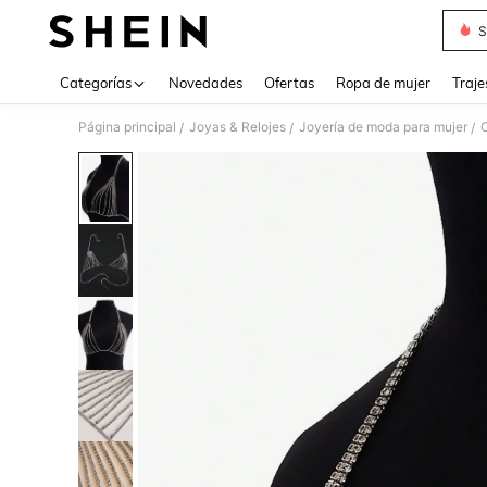
S
Use up 
Categorías
Novedades
Ofertas
Ropa de mujer
Traje
Página principal
Joyas & Relojes
Joyería de moda para mujer
/
/
/