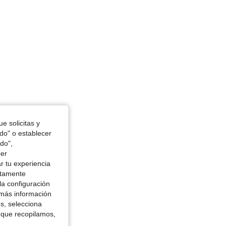
e solicitas y
odo" o establecer
do",
cer
r tu experiencia
ctamente
la configuración
 más información
es, selecciona
 que recopilamos,