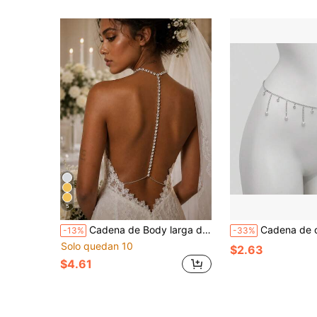
5
Cadena de Body larga de pedrería de lujo para novia, cadena de espalda de pedrería completa, joyería de boda para mujeres, verano
Cadena de cintura de lujo de alta gama con borla 
-13%
-33%
Solo quedan 10
$2.63
$4.61