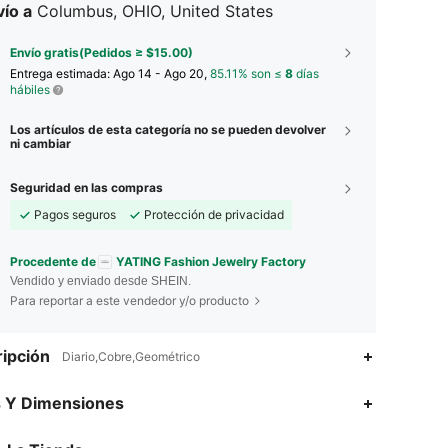
ío a
Columbus, OHIO, United States
Envío gratis(Pedidos ≥ $15.00)
Entrega estimada:
Ago 14 - Ago 20,
85.11% son ≤
8
días
hábiles
Los artículos de esta categoría no se pueden devolver
ni cambiar
Seguridad en las compras
Pagos seguros
Protección de privacidad
Procedente de
YATING Fashion Jewelry Factory
Vendido y enviado desde SHEIN.
Para reportar a este vendedor y/o producto
ipción
Diario,Cobre,Geométrico
4.87
307
9.1K
s Y Dimensiones