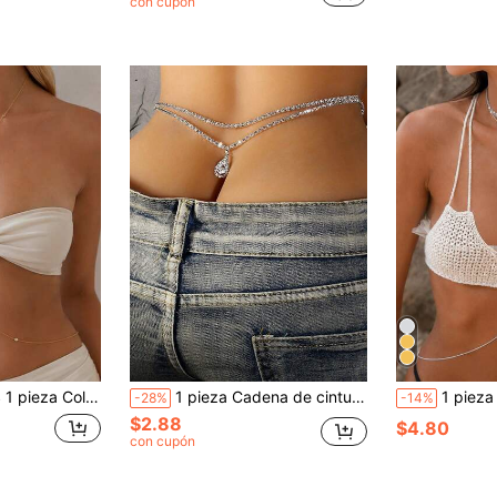
con cupón
 bikini de mujer, playa, vacaciones de verano, fiesta, festival de música, discoteca, atuendo con top corto
1 pieza Cadena de cintura multicapa con colgante de cristal, accesorio de moda para fiestas, joyería para mujer
1 pieza Nueva cadena de pecho sexy de 
-28%
-14%
$2.88
$4.80
con cupón