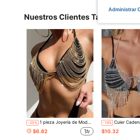
Administrar 
Nuestros Clientes También Vie
1 pieza Joyería de Moda, Collar Cadena de Bikini Sexy Multicapa con Cadenas y Borlas Cadena Corporal
Cuier Cadena para cuerpo con di
-20%
-19%
$6.82
$10.32