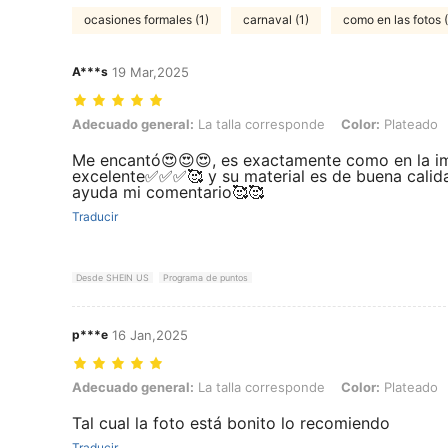
ocasiones formales (1)
carnaval (1)
como en las fotos 
A***s
19 Mar,2025
Adecuado general: La talla corresponde, Color: Plateado, Talla: Unit
Adecuado general:
La talla corresponde
Color:
Plateado
Me encantó😍😍😍, es exactamente como en la im
excelente✅✅✅🥰 y su material es de buena calida
ayuda mi comentario🥰🥰
Traducir
Desde SHEIN US
Programa de puntos
p***e
16 Jan,2025
Adecuado general: La talla corresponde, Color: Plateado, Talla: Unit
Adecuado general:
La talla corresponde
Color:
Plateado
Tal cual la foto está bonito lo recomiendo
Traducir