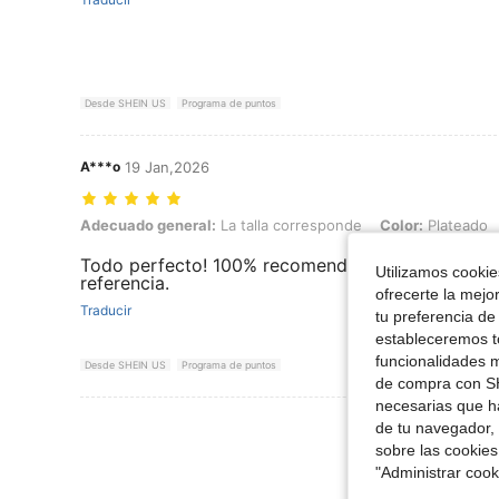
Desde SHEIN US
Programa de puntos
A***o
19 Jan,2026
Adecuado general: La talla corresponde, Color: Plateado, Talla: Unit
Adecuado general:
La talla corresponde
Color:
Plateado
Todo perfecto! 100% recomendado. La calidad de
Utilizamos cookies
referencia.
ofrecerte la mejo
Traducir
tu preferencia de
estableceremos to
funcionalidades m
Desde SHEIN US
Programa de puntos
de compra con SH
necesarias que h
Ver Más Re
de tu navegador, 
sobre las cookies
"Administrar coo