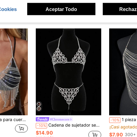
Cookies
Aceptar Todo
Rechaz
ron
seño de diamante de imitación
1 pieza Cadena para cuerpo luj
#Chromecore
-10%
Cadena de sujetador sexy, lencería de bikini plateada, cadena corporal brillante, bragas de cristal
-10%
¡Casi agotado
$14.90
$7.90
300+ 