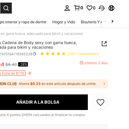
0
0
a. Press Enter to select.
pa interior y ropa de dormir
Hogar y Vida
Bisutería Y Accesorios
Be
on garra hueca, adecuada para bikini y vacaciones
a Cadena de Body sexy con garra hueca,
da para bikini y vacaciones
j2305164119393338
(100+ Comentarios)
¡Últimos 3 días
64
$6.40
-28%
ICE AND AVAILABILITY
 Extra de $1.16
Ahorra
$0.23
en este artículo después de unirte.
AÑADIR A LA BOLSA
asta
4
puntos SHEIN calculados al finalizar la compra.