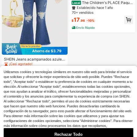
The Children's PLACE Paquet
Local
e de 2 cinturones para niñas
Establecido hace 1 año
70+ vendidos
17
$
.96
-10%
Envío Rápido
Ahorro de $3.79
SHEIN Jeans acampanados azules
de mezclilla con roturas y elástico p
¡Casi agotado!
ara niña
100+ vendidos
Utilizamos cookies y tecnologías similares en nuestro sitio web para brindar el servicio
10
que solicitas y ofrecerte la mejor experiencia de sitio web posible. Puedes "Rechazar
$
.70
-26%
con cupón
todo", "Aceptar todo" o establecer tu preferencia de cookies en cualquier momento a tu
elección. Al seleccionar "Aceptar todo", estableceremos todas las cookies opcionales,
que nos ayudan a analizar el tráfico, ofrecer funcionalidades mejoradas y personalizar
el contenido y los anuncios para complementar tu experiencia de compra con SHEIN.
Al seleccionar "Rechazar todo", permites el uso de cookies estrictamente necesarias
que hacen que nuestro sitio web funcione. Puedes desactivarlas cambiando la
configuración de tu navegador, pero esto puede afectar el funcionamiento del sitio web.
Para obtener más información sobre las cookies que utilizamos y para ajustar tus
configuraciones de cookies opcionales, selecciona "Administrar cookies". Para obtener
más información sobre cómo procesamos los datos que recopilamos,
Rechazar Todo