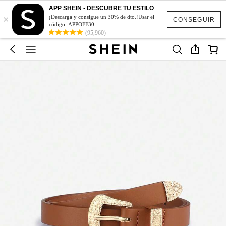
APP SHEIN - DESCUBRE TU ESTILO
×
¡Descarga y consigue un 30% de dto.!Usar el
CONSEGUIR
código: APPOFF30
(95,960)