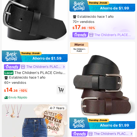
Ahorro de $1.99
Establecido hace 1 año
70+ vendidos
17
$
.96
-10%
The Children's PLACE Flagship Store
Ahorro de $1.59
The Children's PLACE Flagship Store
The Children's PLACE Cintur
Local
ón para niños
Establecido hace 1 año
60+ vendidos
14
$
.36
-10%
Envío Rápido
4-7 Years
Ahorro de $1.99
The Children's PLACE Flagship Store