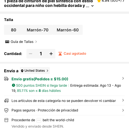
1 pieza de cinturón de piel sintética con estilo
4.94
(
500+
)
occidental para niño con hebilla dorada y
diseño floral
Talla
80
Marrón-70
Marrón-60
Guía de Tallas
Cantidad:
Casi agotado
Envío a
United States
Envío gratis(Pedidos ≥ $15.00)
500 puntos SHEIN si llega tarde
Entrega estimada:
Ago 13 - Ago
19,
85.11% son ≤
8
días hábiles
Los artículos de esta categoría no se pueden devolver ni cambiar
Pagos seguros · Protección de privacidad
Procedente de
belt the world-child
Vendido y enviado desde SHEIN.