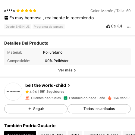
c***a
Color: Marrón / Talla: 60
Es
muy
hermosa
,
realmente
lo
recomiendo
Útil
(0)
Desde SHEIN US
Programa de puntos
Detalles Del Producto
661 Seguidores
4.94
Material:
Poliuretano
Composición:
100% Poliéster
661 Seguidores
4.94
Ver más
belt the world-child
661 Seguidores
4.94
T***s
pagó
Hace 19 horas
Clientes habituales
Establecido hace 1 año
16K Vendido 
661 Seguidores
4.94
Seguir
Todos los artículos
También Podría Gustarte
661 Seguidores
4.94