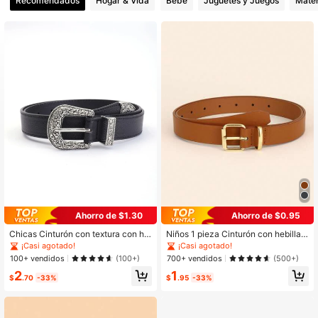
Recomendados
Hogar & Vida
Bebé
Juguetes y Juegos
Mater
661 Seguidores
4.94
661 Seguidores
4.94
661 Seguidores
4.94
661 Seguidores
4.94
Ahorro de $1.30
Ahorro de $0.95
661 Seguidores
4.94
Chicas Cinturón con textura con he
Niños 1 pieza Cinturón con hebilla
billa metálica
minimalista para diariamente
¡Casi agotado!
¡Casi agotado!
100+ vendidos
700+ vendidos
(100+)
(500+)
661 Seguidores
4.94
2
1
$
.70
-33%
$
.95
-33%