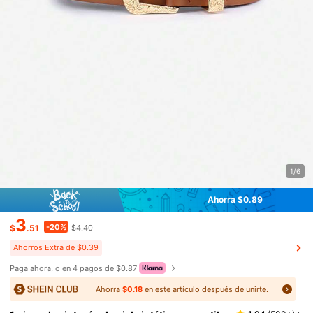
1/6
Ahorra $0.89
3
-20%
$
.51
$4.40
Ahorros Extra de $0.39
Paga ahora, o en 4 pagos de $0.87
Ahorra
$0.18
en este artículo después de unirte.