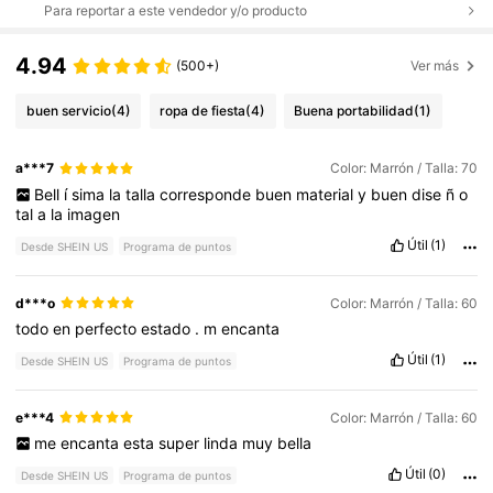
Para reportar a este vendedor y/o producto
4.94
(500+)
Ver más
buen servicio
(4)
ropa de fiesta
(4)
Buena portabilidad
(1)
a***7
Color: Marrón / Talla: 70
Bell
í
sima
la
talla
corresponde
buen
material
y
buen
dise
ñ
o
tal
a
la
imagen
Útil
(1)
Desde SHEIN US
Programa de puntos
d***o
Color: Marrón / Talla: 60
todo
en
perfecto
estado
.
m
encanta
Útil
(1)
Desde SHEIN US
Programa de puntos
e***4
Color: Marrón / Talla: 60
me
encanta
esta
super
linda
muy
bella
Útil
(0)
Desde SHEIN US
Programa de puntos