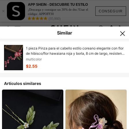
APP SHEIN - DESCUBRE TU ESTILO
×
¡Descarga y consigue un 30% de dto.!Usar el
CONSEGUIR
código: APPOFF30
(95,960)
Similar
1 pieza Pinza para el cabello estilo coreano elegante con flor
de hibisco/flor hawaiana roja y borla, 8 cm de largo, resistente
a la decoloración, de moda & exquisita, adecuada para el uso
multicolor
diario de mujeres & niñas, se puede usar como accesorio para
$2.55
el cabello o tocado, peine para el cabello, peine lateral
Artículos similares