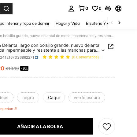
0
0
a. Press Enter to select.
pa interior y ropa de dormir
Hogar y Vida
Bisutería Y Accesorios
Be
1 pieza Delantal largo con bolsillo grande, nuevo delantal de moda impermeable y resistente a las manchas para uso doméstico, de catering y laboral
a Delantal largo con bolsillo grande, nuevo delantal
a impermeable y resistente a las manchas para
méstico, de catering y laboral
h2412167336862271
(6 Comentarios)
20
$10.10
-9%
ICE AND AVAILABILITY
deos
negro
Caqui
verde oscuro
o quedan 2!
AÑADIR A LA BOLSA