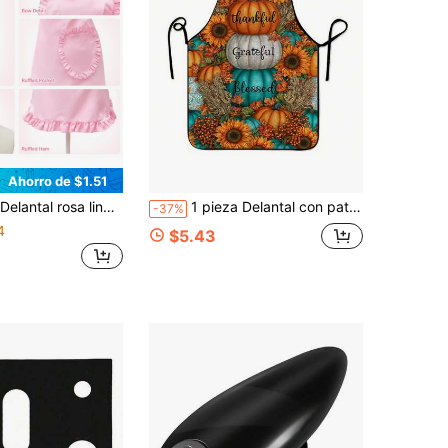
Ahorro de $1.51
tes, delantal con cordón ajustable en el cuello y bolsillo con forma de corazón, adecuado para cocinar y hornear en la cocina de las mujeres
1 pieza Delantal con patrón de cosecha de otoño - Impresión plana 2D. Suministros de cocina para el hogar, lavable y reutilizable. Adecuado para cocinar, hornear, asar, jardinería y pintar, 2D plano
-37%
4
$5.43