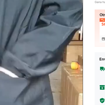
Gana h
Ot
p
$
Env