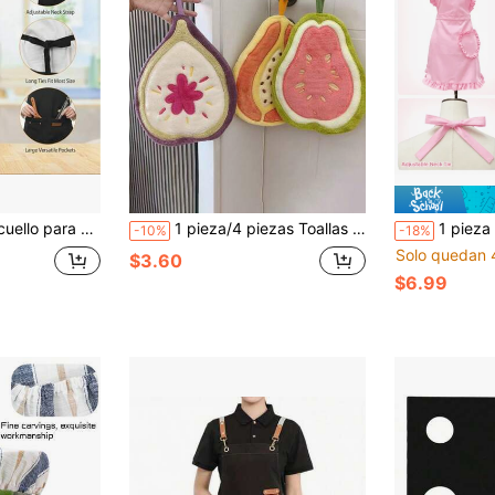
é con leche, cafetería, restaurante, barbacoa al aire libre, delantal de chef de cocina impermeable
1 pieza/4 piezas Toallas de mano con patrón lindo de papaya, higo, durián, guayaba, alta absorción y secado rápido, suaves y amigables con la piel, toallas decorativas para cocina y baño, regalo creativo para el hogar
1 pieza Delantal rosa lindo con volantes, moño y dobladillo con volan
-10%
-18%
Solo quedan 
$3.60
$6.99