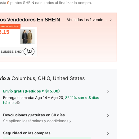
asta
9
puntos SHEIN calculados al finalizar la compra.
ros Vendedores En SHEIN
Ver todos los 1 vendedores
recio mínimo
6.15
SUNSEE SHOP
ío a
Columbus, OHIO, United States
Envío gratis(Pedidos ≥ $15.00)
Entrega estimada:
Ago 14 - Ago 20,
85.11% son ≤
8
días
hábiles
Devoluciones gratuitas en 30 días
Se aplican los términos y condiciones
Seguridad en las compras