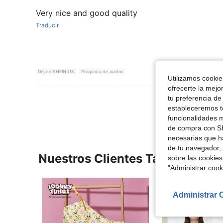
Very nice and good quality
Traducir
Desde SHEIN US
Programa de puntos
Utilizamos cookies
ofrecerte la mejo
Ver Más Re
tu preferencia de
estableceremos to
funcionalidades m
de compra con SH
necesarias que h
de tu navegador, 
Nuestros Clientes También Vie
sobre las cookies
"Administrar coo
Administrar 