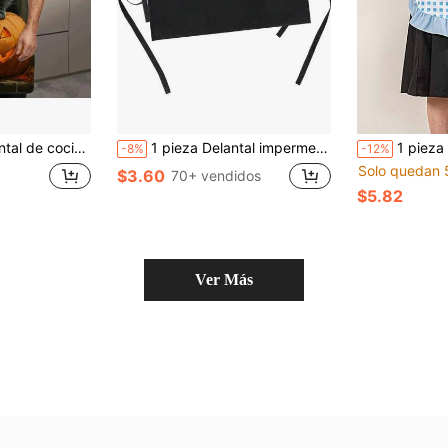
ara panaderos, decoradores de pasteles, entusiastas de la barbacoa, jardineros, pintores, artistas de uñas - Regalo perfecto para chefs domésticos y profesionales
1 pieza Delantal impermeable de camarera con 3 bolsillos, negro, para cocinar, limpiar, hornear, servir, artes y manualidades, disfraz, fiesta, cafetería, restaurante, bar, comedor escolar, fácil de usar y atar alrededor de la cintura
1 pieza Delantal corto con bolsillo y lazo azul/negro, delantal de cocina estilo sirvienta multifuncio
-8%
-12%
Solo quedan 
$3.60
70+ vendidos
$5.82
Ver Más