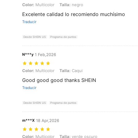
Color: Multicolor, Talla: negro
Color:
Multicolor
Talla:
negro
Excelente calidad lo recomiendo muchísimo
Traducir
Desde SHEIN US
Programa de puntos
N***y
1 Feb,2026
Color: Multicolor, Talla: Caqui
Color:
Multicolor
Talla:
Caqui
Good good good thanks SHEIN
Traducir
Desde SHEIN US
Programa de puntos
m***X
18 Apr,2026
Color: Multicolor, Talla: verde oscuro
Color:
Multicolor
Talla:
verde oscuro