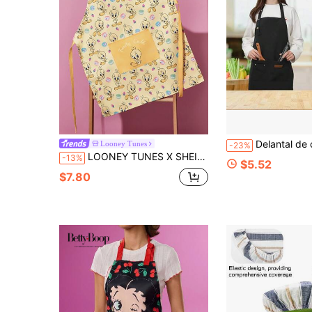
Delantal de cuello para hombre y mujer con tirantes ajustables, bolsillos grandes, uniforme para tienda de t
Looney Tunes
-23%
LOONEY TUNES X SHEIN 1 pieza Delantal con estampado lindo de Maldives & Trilu Chip, adecuado para hombres y mujeres, para hornear & cocina, limpieza, regalos
-13%
$5.52
$7.80