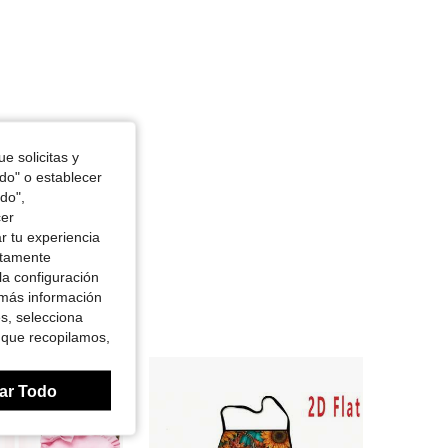
e solicitas y
odo" o establecer
do",
cer
r tu experiencia
ctamente
la configuración
 más información
es, selecciona
 que recopilamos,
ar Todo