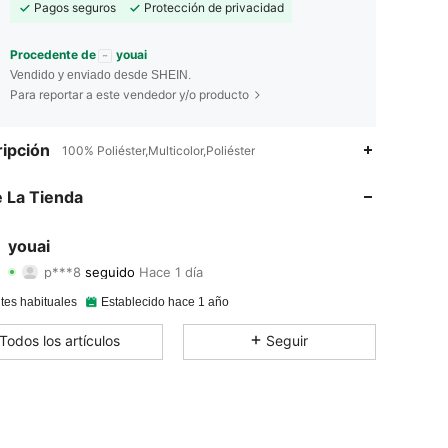
Pagos seguros
Protección de privacidad
Procedente de
youai
Vendido y enviado desde SHEIN.
Para reportar a este vendedor y/o producto
4.92
24
1.4K
ipción
100% Poliéster,Multicolor,Poliéster
4.92
24
1.4K
 La Tienda
4.92
24
1.4K
youai
p***8
seguido
Hace 1 día
4.92
24
1.4K
Calificación
Artículos
Seguidores
tes habituales
Establecido hace 1 año
4.92
24
1.4K
Todos los artículos
Seguir
4.92
24
1.4K
4.92
24
1.4K