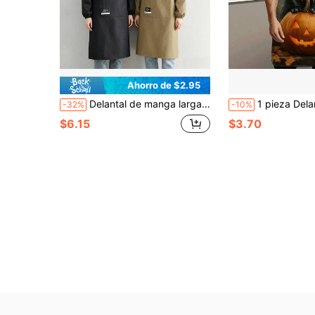
Ahorro de $2.95
Delantal de manga larga con bolsillos grandes, impermeable y resistente a las manchas, diseño de moda adecuado para el hogar, la cocina, el restaurante, la hostelería y los uniformes de chef, protección corporal completa y cómoda para hornear, limpiar y servicios alimentarios comerciales
1 pieza Delantal de cocina con estampado de gato negro y calabaza de Halloween, con patrón de gato negro, calabaza y hoja de arce caramelo, delantal de cocina duradero adecuado p
-32%
-10%
$6.15
$3.70