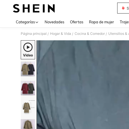
S
Use up 
Categorías
Novedades
Ofertas
Ropa de mujer
Traje
Página principal
Hogar & Vida
Cocina & Comedor
Utensilios &
/
/
/
Video