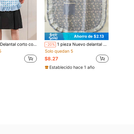
Ahorro de $2.13
nal con dobladillo de volantes, falda de volantes vintage de sirvienta, delantal mini lindo, adecuado para cocinar, pintar, jardinería, accesorio divertido, adecuado para disfraz de fiesta de vacaciones y regalo de Navidad
1 pieza Nuevo delantal sin mangas con estampado floral de encaje y cuello halter, bolsillo autosuficiente de moda, adecuado para cafetería, panadería, catering, cocina, tareas domésticas, hornear, cocinar, jardinería, pintura, pesca, unisex
-20%
5
Solo quedan 5
$8.27
Establecido hace 1 año