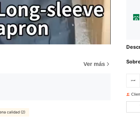
Descr
Sobre
Ver más
Clien
ena calidad (2)