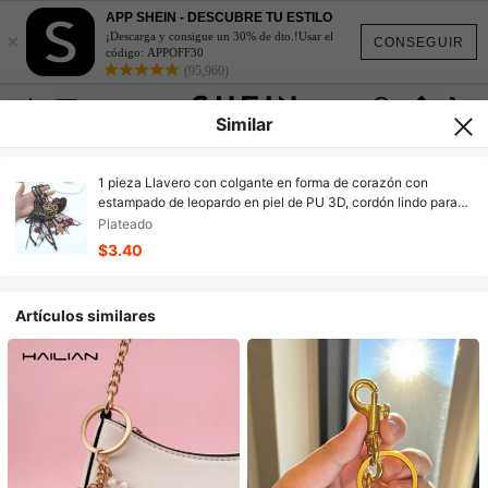
APP SHEIN - DESCUBRE TU ESTILO
×
¡Descarga y consigue un 30% de dto.!Usar el
CONSEGUIR
código: APPOFF30
(95,960)
Similar
1 pieza Llavero con colgante en forma de corazón con
estampado de leopardo en piel de PU 3D, cordón lindo para
teléfono, llavero, accesorio DIY para billetera
Plateado
$3.40
Artículos similares