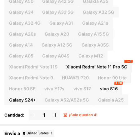
Galaxy A50
Galaxy A42 5G
Galaxia A35
Galaxy A34
Galaxy A33 5G
Galaxy A32 5G
Galaxy A32 4G
Galaxy A31
Galaxy A21s
Galaxy A20s
Galaxy A20
Galaxy A15 5G
Galaxy A14
Galaxy A12 5G
Galaxy A05S
Galaxy A05
Galaxy A04S
Galaxy M12
1 left
Xiaomi Redmi Note 11S
Xiaomi Redmi Note 11 Pro 5G
Xiaomi Redmi Note 9
HUAWEI P20
Honor 90 Lite
1 left
Honor 50 SE
vivo Y17s
vivo S17
vivo S16
Galaxy S24+
Galaxy A52/A52s 5G
Galaxia A25
Cantidad:
¡Solo quedan 4!
Envío a
United States