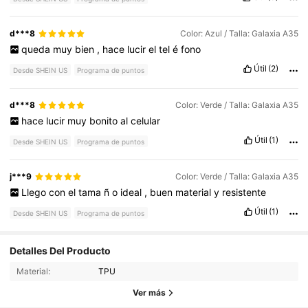
d***8
Color: Azul / Talla: Galaxia A35
queda
muy
bien
,
hace
lucir
el
tel
é
fono
Útil
(2)
Desde SHEIN US
Programa de puntos
d***8
Color: Verde / Talla: Galaxia A35
hace
lucir
muy
bonito
al
celular
Útil
(1)
Desde SHEIN US
Programa de puntos
j***9
Color: Verde / Talla: Galaxia A35
Llego
con
el
tama
ñ
o
ideal
,
buen
material
y
resistente
Útil
(1)
Desde SHEIN US
Programa de puntos
Detalles Del Producto
6.6K Seguidores
4.92
Material:
TPU
6.6K Seguidores
4.92
Ver más