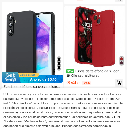
S/8PLUS/7/8
os puertos y resistente a arañazos,
compatible con la serie , unisex, par
a uso diario
Funda de teléfono de silicona l
NEW
íquida ultra delgada compatible con
Clientes habituales
iPhone 13 14 15, funda protectora d
Ahorro de $0.16
3
e goma suave de tres capas a prue
$
.05
-24%
Funda de teléfono suave y resistent
ba de golpes, funda de teléfono con
e a los golpes de color negro sólido
forro de microfibra antiarañazos co
200+ vendidos
(500+)
de TPU, compatible con Samsung
Utilizamos cookies y tecnologías similares en nuestro sitio web para brindar el servicio
mpatible con iPhone 11 16 Pro Max
1
Galaxy, resistente al agua, a prueba
17 Pro Max 12 14 Plus 15 Plus XS M
$
.84
-8%
con cupón
que solicitas y ofrecerte la mejor experiencia de sitio web posible. Puedes "Rechazar
de caídas y arañazos, versión inter
ax XR 7 8 Plus SE 2022 6s
todo", "Aceptar todo" o establecer tu preferencia de cookies en cualquier momento a tu
nacional, no la versión nacional, reg
elección. Al seleccionar "Aceptar todo", estableceremos todas las cookies opcionales,
alo de cumpleaños
que nos ayudan a analizar el tráfico, ofrecer funcionalidades mejoradas y personalizar
el contenido y los anuncios para complementar tu experiencia de compra con SHEIN.
Al seleccionar "Rechazar todo", permites el uso de cookies estrictamente necesarias
que hacen que nuestro sitio web funcione. Puedes desactivarlas cambiando la