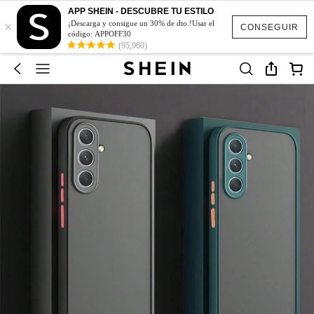
APP SHEIN - DESCUBRE TU ESTILO
×
¡Descarga y consigue un 30% de dto.!Usar el
CONSEGUIR
código: APPOFF30
(95,960)