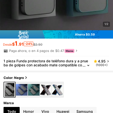
1/2
Ahorra $0.59
1
$
.91
-24%
$2.50
Desde
Paga ahora, o en 4 pagos de $0.47
1 pieza Funda protectora de teléfono dura y a prue
4.95
ba de golpes con acabado mate compatible co
(1000+)
n las series S23, S22, S21, S24, S25 resistente
al agua, a las caídas y a los arañazos
Color: Negro
Marca
Todo
Honor
Vivo
Huawei
Samsung