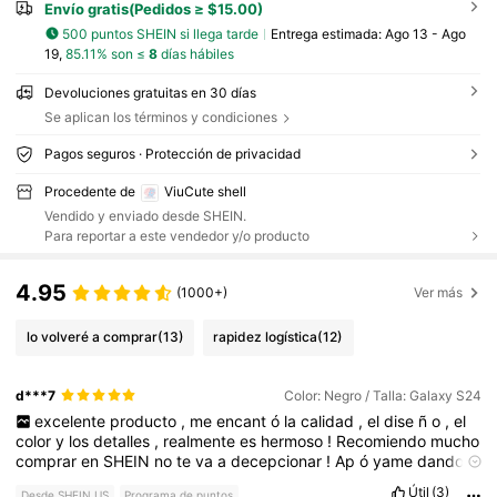
Envío gratis(Pedidos ≥ $15.00)
500 puntos SHEIN si llega tarde
Entrega estimada:
Ago 13 - Ago
19,
85.11% son ≤
8
días hábiles
Devoluciones gratuitas en 30 días
Se aplican los términos y condiciones
Pagos seguros · Protección de privacidad
Procedente de
ViuCute shell
Vendido y enviado desde SHEIN.
Para reportar a este vendedor y/o producto
4.95
(1000+)
Ver más
lo volveré a comprar
(13)
rapidez logística
(12)
d***7
Color: Negro / Talla: Galaxy S24
excelente
producto
,
me
encant
ó
la
calidad
,
el
dise
ñ
o
,
el
color
y
los
detalles
,
realmente
es
hermoso
!
Recomiendo
mucho
comprar
en
SHEIN
no
te
va
a
decepcionar
!
Ap
ó
yame
dando
tu
like
al
comentario
.
Útil
(3)
Desde SHEIN US
Programa de puntos