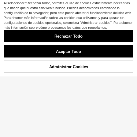
con cordones, ajuste holgado con e
Al seleccionar "Rechazar todo", permites el uso de cookies estrictamente necesarias
fecto estilizante y gran caída, tela tr
que hacen que nuestro sitio web funcione. Puedes desactivarlas cambiando la
anspirable y duradera, versátil para
configuración de tu navegador, pero esto puede afectar el funcionamiento del sitio web.
Ranger Oscuro, Ermitaño, Mago, Ca
Para obtener más información sobre las cookies que utilizamos y para ajustar tus
minante Nocturno y otros juegos de
rol, ajuste inclusivo para diversos ti
configuraciones de cookies opcionales, selecciona "Administrar cookies". Para obtener
pos de Body, perfecto para atmósfe
más información sobre cómo procesamos los datos que recopilamos,
ra de fotos, pieza de disfraz de jueg
o de rol
Rechazar Todo
Ahorro de $2.87
Aceptar Todo
1 pieza Capa con capucha su
Local
elta de media longitud de guerrero
18
$
.42
-13%
medieval, color verde, marrón, vario
Administrar Cookies
COMPRA AHORA
AÑADIR A LA BOLSA
s colores disponibles, adecuada par
a Halloween, actuaciones en el esc
Nueva falda para hombre inspirada
enario, disfraz de cosplay
en el gótico y el rock oscuro de la s
80+ vendidos
erie "Ashes", adecuada para actuac
24
$
.82
-34%
iones en el escenario y disfraces de
Halloween