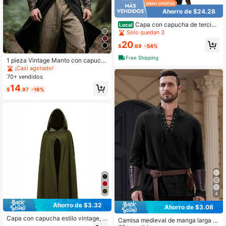
Ahorro de $24.28
119 Seguidores
4.63
Capa con capucha de terciop
Local
elo medieval, capa con capucha de
Solo quedan 3
l Renacimiento con hebilla de meta
20
l, disfraz de Halloween para Hobbit
$
.69
-54%
Cosplay, regalo
119 Seguidores
4.63
Free Shipping
1 pieza Vintage Manto con capuch
a larga de estilo medieval de apertu
¡Casi agotado!
ra frontal, en color vino tinto, negro,
70+ vendidos
verde, adecuado para Halloween, c
14
arnaval, fiesta, disfraz de escenari
119 Seguidores
4.63
$
.97
-16%
o, vikingo
4
Ahorro de $3.32
Ahorro de $3.08
Capa con capucha estilo vintage, c
Camisa medieval de manga larga c
apa con capucha medieval y renac