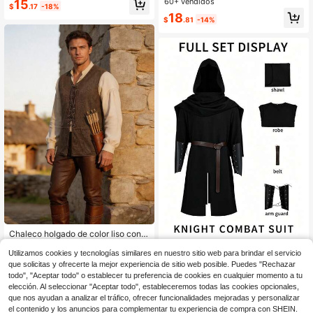
on cordón para hombres, adecuada
60+ vendidos
15
$
.17
-18%
entista para juegos de roles y fiesta
para festivales y fiestas nocturnas
18
s, unisex
$
.81
-14%
Chaleco holgado de color liso con c
ordones estilo vintage para hombre
100+ vendidos
Conjunto de túnica larga con capuc
Utilizamos cookies y tecnologías similares en nuestro sitio web para brindar el servicio
ha de estilo medieval oscuro para h
11
24
$
.82
-43%
$
.04
-15%
que solicitas y ofrecerte la mejor experiencia de sitio web posible. Puedes "Rechazar
ombre, capa con capucha desmont
todo", "Aceptar todo" o establecer tu preferencia de cookies en cualquier momento a tu
able de estilo gótico vintage + túnic
a interior larga con abertura, combi
elección. Al seleccionar "Aceptar todo", estableceremos todas las cookies opcionales,
nada con cinturón de cuero marrón
que nos ayudan a analizar el tráfico, ofrecer funcionalidades mejoradas y personalizar
y protectores de muñeca de cuero
el contenido y los anuncios para complementar tu experiencia de compra con SHEIN.