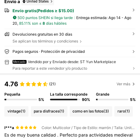
Envío a
United States
Envío gratis(Pedidos ≥ $15.00)
500 puntos SHEIN si llega tarde
Entrega estimada:
Ago 14 - Ago
20,
85.11% son ≤
8
días hábiles
Devoluciones gratuitas en 30 días
Se aplican los términos y condiciones
Pagos seguros · Protección de privacidad
Vendido por y Enviado desde: ST Yun Marketplace
Mercado
Para reportar a este vendedor y/o producto
4.76
(21)
Ver más
Pequeña
La talla corresponde
Grande
5%
90%
5%
vintage
(1)
para disfraces
(1)
como en las fotos
(3)
raro
(1)
l***a
Color: Multicolor / Tipo de Estilo: marrón / Talla: Unitalla
Es
de
muy
buena
calidad
.
Perfecto
para
actividades
medieval