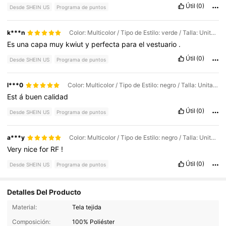
Útil
(0)
Desde SHEIN US
Programa de puntos
k***n
Color: Multicolor / Tipo de Estilo: verde / Talla: Unitalla
Es
una
capa
muy
kwiut
y
perfecta
para
el
vestuario
.
Útil
(0)
Desde SHEIN US
Programa de puntos
l***0
Color: Multicolor / Tipo de Estilo: negro / Talla: Unitalla
Est
á
buen
calidad
Útil
(0)
Desde SHEIN US
Programa de puntos
a***y
Color: Multicolor / Tipo de Estilo: negro / Talla: Unitalla
Very
nice
for
RF
!
Útil
(0)
Desde SHEIN US
Programa de puntos
Detalles Del Producto
119 Seguidores
4.63
Material:
Tela tejida
Composición:
100% Poliéster