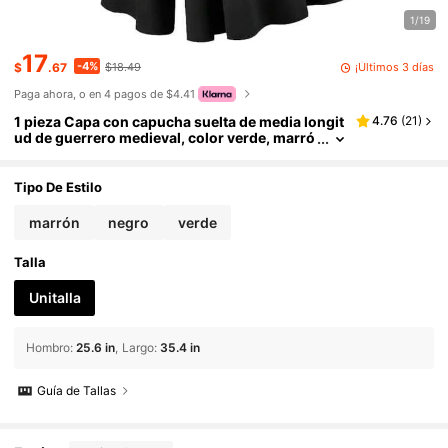
1/19
17
-4%
¡Últimos 3 días
$
.67
$18.49
Paga ahora, o en 4 pagos de $4.41
1 pieza Capa con capucha suelta de media longit
4.76
(
21
)
ud de guerrero medieval, color verde, marró
n, varios colores disponibles, adecuada par
a Halloween, actuaciones en el escenario, disfra
z de cosplay
Tipo De Estilo
marrón
negro
verde
Talla
Unitalla
Hombro
:
25.6 in
Largo
:
35.4 in
Guía de Tallas