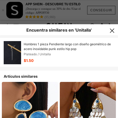
APP SHEIN - DESCUBRE TU ESTILO
×
¡Descarga y consigue un 30% de dto.!Usar el
CONSEGUIR
código: APPOFF30
(95,960)
Encuentra similares en 'Unitalla'
Hombres 1 pieza Pendiente largo con diseño geométrico de
acero inoxidable punk estilo hip pop
Plateado / Unitalla
$1.50
Artículos similares