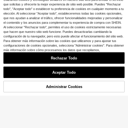
¡Casi agotado!
¡Casi agotado!
¡Casi agotado!
#10 Más vendidos
en Crecimiento más rápido Pulseras De Mujer
3
s de plata vintage, pulseras para chi
que solicitas y ofrecerte la mejor experiencia de sitio web posible. Puedes "Rechazar
$
.63
-11%
Clientes habituales
cas occidentales, joyería bohemia,
todo", "Aceptar todo" o establecer tu preferencia de cookies en cualquier momento a tu
adecuados para varias combinacio
¡Casi agotado!
elección. Al seleccionar "Aceptar todo", estableceremos todas las cookies opcionales,
nes o regalos festivos
que nos ayudan a analizar el tráfico, ofrecer funcionalidades mejoradas y personalizar
Ahorro de $0.48
el contenido y los anuncios para complementar tu experiencia de compra con SHEIN.
Ahorro de $5.14
Al seleccionar "Rechazar todo", permites el uso de cookies estrictamente necesarias
1 par de pendientes colgantes de m
#4 Más vendidos
en 50% + de descuento Pendientes de Mujer
que hacen que nuestro sitio web funcione. Puedes desactivarlas cambiando la
adera con forma de gota y flor vinta
¡Casi agotado!
¡Casi agotado!
Pendientes colgantes vintag
Local
ge para mujer, pendientes de joyerí
configuración de tu navegador, pero esto puede afectar el funcionamiento del sitio web.
600+ vendidos
e con diseño de flores talladas en f
#4 Más vendidos
#4 Más vendidos
en 50% + de descuento Pendientes de Mujer
en 50% + de descuento Pendientes de Mujer
a elegante y de moda para mujer, a
Para obtener más información sobre las cookies que utilizamos y para ajustar tus
orma redonda, estilo bohemio retro,
2
decuados para fiestas, actuacione
1k+ vendidos
¡Casi agotado!
¡Casi agotado!
$
.02
-19%
configuraciones de cookies opcionales, selecciona "Administrar cookies". Para obtener
de aleación, para fiestas.
s, vacaciones en la playa, banquet
#4 Más vendidos
en 50% + de descuento Pendientes de Mujer
2
más información sobre cómo procesamos los datos que recopilamos,
$
.96
-63%
es, regalo perfecto para vacacione
¡Casi agotado!
s y cumpleaños para mujer
Rechazar Todo
Mostrar artículos similares con stock en '
Unitalla
'
Ver todo
Aceptar Todo
Lo sentimos, este producto está agotado.
Administrar Cookies
AGOTADO
9
Rovax
Rovax 1 set de 2 piezas Cadena de
Rovog Jewelry
cintura metálica elegante multinivel
800+ vendidos
1 par de pendientes elegantes de ar
con perlas
1
o redondo geométrico minimalista p
¡Casi agotado!
$
.70
-11%
ara uso diario de mujeres
2.1k+ vendidos
(1000+)
1
$
.70
-11%