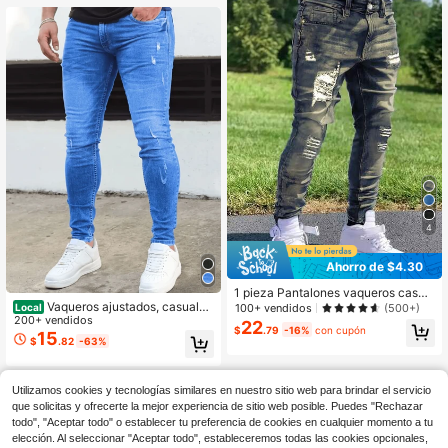
4
Ahorro de $4.30
1 pieza Pantalones vaqueros casua
les de color caqui para hombre, de
Vaqueros ajustados, casuales
100+ vendidos
(500+)
Local
corte slim, con estiramiento, desgas
y ligeros para hombre
200+ vendidos
22
$
.79
-16%
con cupón
tados y rotos, para uso urbano, ade
15
$
.82
-63%
cuados para actividades al aire libr
e con la familia
Utilizamos cookies y tecnologías similares en nuestro sitio web para brindar el servicio
que solicitas y ofrecerte la mejor experiencia de sitio web posible. Puedes "Rechazar
todo", "Aceptar todo" o establecer tu preferencia de cookies en cualquier momento a tu
elección. Al seleccionar "Aceptar todo", estableceremos todas las cookies opcionales,