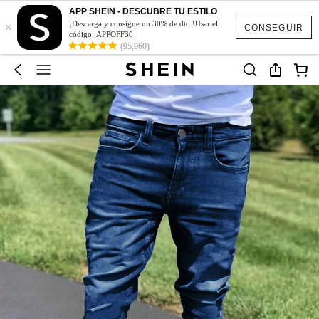
APP SHEIN - DESCUBRE TU ESTILO
×
¡Descarga y consigue un 30% de dto.!Usar el
CONSEGUIR
código: APPOFF30
(95,960)