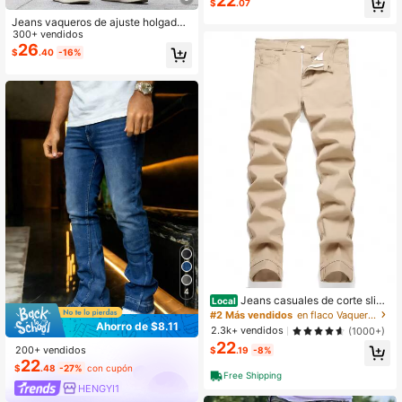
22
$
.07
Jeans vaqueros de ajuste holgado
y casual de color azul claro para ho
300+ vendidos
mbres
26
$
.40
-16%
4
Jeans casuales de corte slim
Local
con bolsillo de unicolor para hombr
#2 Más vendidos
en flaco Vaqueros de hombre
e
Ahorro de $8.11
2.3k+ vendidos
(1000+)
22
200+ vendidos
$
.19
-8%
22
$
.48
-27%
con cupón
Free Shipping
HENGYI1