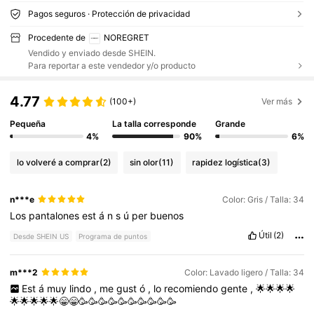
Pagos seguros · Protección de privacidad
Procedente de
NOREGRET
Vendido y enviado desde SHEIN.
Para reportar a este vendedor y/o producto
4.77
(100+)
Ver más
Pequeña
La talla corresponde
Grande
4%
90%
6%
lo volveré a comprar
(2)
sin olor
(11)
rapidez logística
(3)
n***e
Color: Gris / Talla: 34
Los
pantalones
est
á
n
s
ú
per
buenos
Útil
(2)
Desde SHEIN US
Programa de puntos
m***2
Color: Lavado ligero / Talla: 34
Est
á
muy
lindo
,
me
gust
ó
,
lo
recomiendo
gente
,
🌟🌟🌟🌟
🌟🌟🌟🌟🌟😁😁🥳🥳🥳🥳🥳🥳🥳🥳🥳🥳