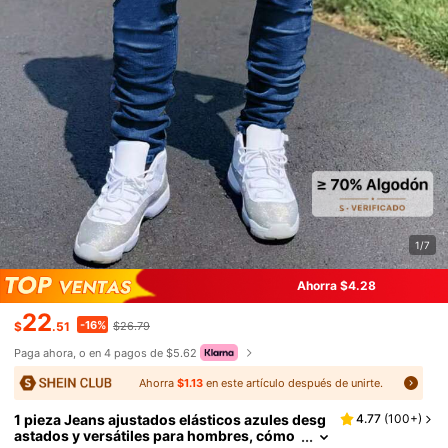
1/7
Ahorra $4.28
22
-16%
$
.51
$26.79
Paga ahora, o en 4 pagos de $5.62
Ahorra
$1.13
en este artículo después de unirte.
1 pieza Jeans ajustados elásticos azules desg
4.77
(
100+
)
astados y versátiles para hombres, cómo