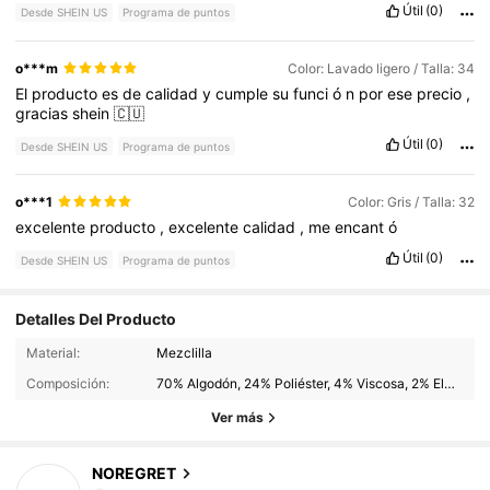
Útil
(0)
Desde SHEIN US
Programa de puntos
o***m
Color: Lavado ligero / Talla: 34
El
producto
es
de
calidad
y
cumple
su
funci
ó
n
por
ese
precio
,
gracias
shein
🇨🇺
Útil
(0)
Desde SHEIN US
Programa de puntos
o***1
Color: Gris / Talla: 32
excelente
producto
,
excelente
calidad
,
me
encant
ó
Útil
(0)
Desde SHEIN US
Programa de puntos
Detalles Del Producto
269 Seguidores
4.76
Material:
Mezclilla
Composición:
70% Algodón, 24% Poliéster, 4% Viscosa, 2% Elastano
269 Seguidores
4.76
Ver más
269 Seguidores
4.76
NOREGRET