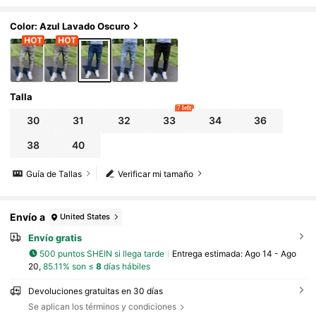
dos para exteriores, jeans casuales de cor
te slim con bolsillos cargo, adecuados como r
egalo para esposo/novio, para uso diario
Color: Azul Lavado Oscuro
Talla
7 left
30
31
32
33
34
36
38
40
Guía de Tallas
Verificar mi tamaño
Envío a
United States
Envío gratis
500 puntos SHEIN si llega tarde
Entrega estimada:
Ago 14 - Ago
20,
85.11% son ≤
8
días hábiles
Devoluciones gratuitas en 30 días
Se aplican los términos y condiciones