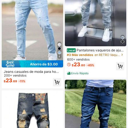
Pantalones vaqueros de ajust
Local
e cómodo para hombres, uso casual
#3 Más vendidos
en RETRO Vaqueros de hombre
4
con estiramiento y estilo clásico
600+ vendidos
23
Ahorro de $3.00
$
.80
-45%
Jeans casuales de moda para homb
Envío Rápido
res, lavados, elásticos, desgastados
200+ vendidos
y de corte slim
23
$
.69
-11%